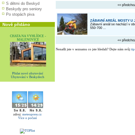
S dětmi do Beskyd
<< předcho
Beskydy pro seniory
Po stopách piva
ZÁBAVNÍ AREÁL MOSTY U
Nově přidáno
Zábavní areál se nachází v o
550-700 ...
CHATA NA VYHLÍDCE -
MALENOVICE
<< předcho
Nenašli jste v seznamu co jste hledali? Dejte nám svůj
tip
Přidat nové ubytování
Ubytování v Beskydech
zdroj:
meteopress.cz
Více o počasí