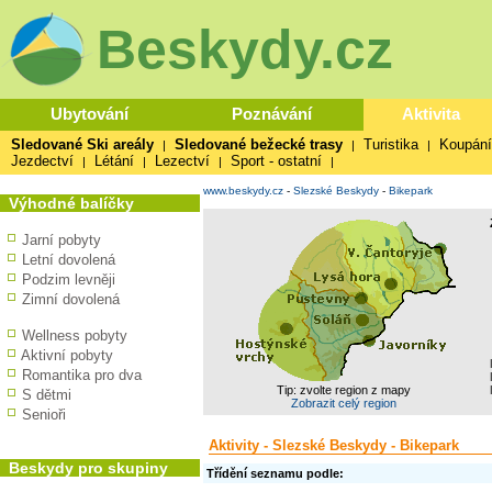
Beskydy.cz
Ubytování
Poznávání
Aktivita
Sledované Ski areály
Sledované bežecké trasy
Turistika
Koupání
|
|
|
Jezdectví
Létání
Lezectví
Sport - ostatní
|
|
|
|
www.beskydy.cz
-
Slezské Beskydy
-
Bikepark
Výhodné balíčky
Jarní pobyty
Letní dovolená
Podzim levněji
Zimní dovolená
Wellness pobyty
Aktivní pobyty
Romantika pro dva
Tip: zvolte region z mapy
S dětmi
Zobrazit celý region
Senioři
Aktivity - Slezské Beskydy - Bikepark
Beskydy pro skupiny
Třídění seznamu podle: