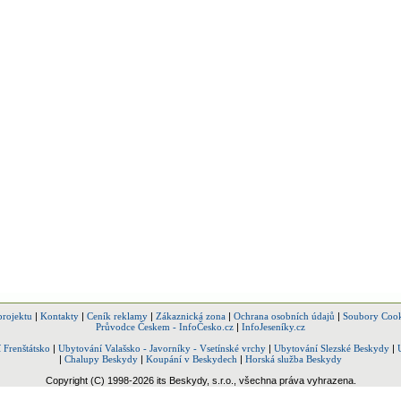
projektu
|
Kontakty
|
Ceník reklamy
|
Zákaznická zona
|
Ochrana osobních údajů
|
Soubory Cook
Průvodce Českem - InfoČesko.cz
|
InfoJeseníky.cz
 Frenštátsko
|
Ubytování Valašsko - Javorníky - Vsetínské vrchy
|
Ubytování Slezské Beskydy
|
|
Chalupy Beskydy
|
Koupání v Beskydech
|
Horská služba Beskydy
Copyright (C) 1998-2026 its Beskydy, s.r.o., všechna práva vyhrazena.