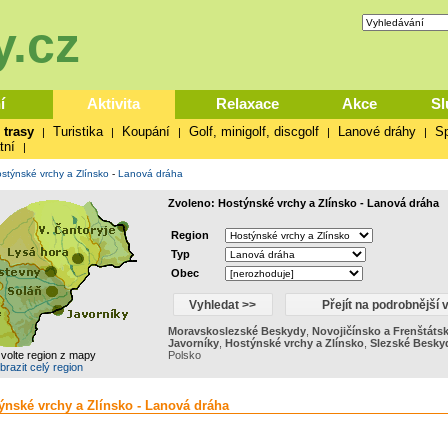
.cz
í
Aktivita
Relaxace
Akce
Sl
 trasy
Turistika
Koupání
Golf, minigolf, discgolf
Lanové dráhy
Sp
|
|
|
|
|
tní
|
stýnské vrchy a Zlínsko
-
Lanová dráha
Zvoleno: Hostýnské vrchy a Zlínsko - Lanová dráha
Region
Typ
Obec
Moravskoslezské Beskydy
,
Novojičínsko a Frenštáts
Javorníky
,
Hostýnské vrchy a Zlínsko
,
Slezské Besky
zvolte region z mapy
Polsko
brazit celý region
týnské vrchy a Zlínsko - Lanová dráha