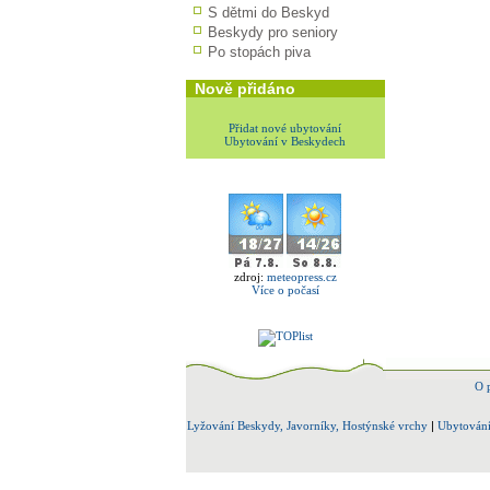
S dětmi do Beskyd
Beskydy pro seniory
Po stopách piva
Nově přidáno
Přidat nové ubytování
Ubytování v Beskydech
zdroj:
meteopress.cz
Více o počasí
O 
Lyžování Beskydy, Javorníky, Hostýnské vrchy
|
Ubytování