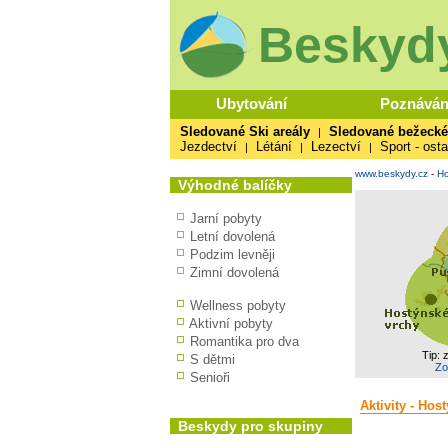
Beskydy
Ubytování
Poznáván
Sledované Ski areály
Sledované bežecké
|
Jezdectví
Létání
Lezectví
Sport - osta
|
|
|
www.beskydy.cz
-
Ho
Výhodné balíčky
Jarní pobyty
Letní dovolená
Podzim levněji
Zimní dovolená
Wellness pobyty
Aktivní pobyty
Romantika pro dva
Tip: 
S dětmi
Zo
Senioři
Aktivity - Hos
Beskydy pro skupiny