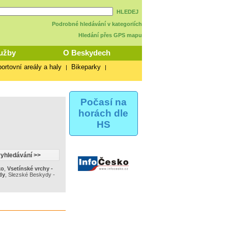
HLEDEJ
Podrobné hledávání v kategoriích
Hledání přes GPS mapu
užby
O Beskydech
ortovní areály a haly
Bikeparky
|
|
Počasí na
horách dle
HS
ko
,
Vsetínské vrchy -
dy
,
Slezské Beskydy -