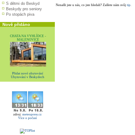
S dětmi do Beskyd
Nenašli jste u nás, co jste hledali? Zašlete nám svůj
tip
.
Beskydy pro seniory
Po stopách piva
Nově přidáno
CHATA NA VYHLÍDCE -
MALENOVICE
Přidat nové ubytování
Ubytování v Beskydech
zdroj:
meteopress.cz
Více o počasí