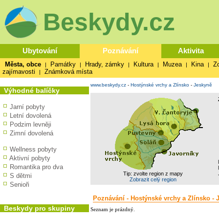
Beskydy.cz
Ubytování
Poznávání
Aktivita
Města, obce
Památky
Hrady, zámky
Kultura
Muzea
Kina
Z
|
|
|
|
|
|
zajímavosti
Známková místa
|
www.beskydy.cz
-
Hostýnské vrchy a Zlínsko
-
Jeskyně
Výhodné balíčky
Jarní pobyty
Letní dovolená
Podzim levněji
Zimní dovolená
Wellness pobyty
Aktivní pobyty
Romantika pro dva
Tip: zvolte region z mapy
S dětmi
Zobrazit celý region
Senioři
Poznávání - Hostýnské vrchy a Zlínsko - 
Beskydy pro skupiny
Seznam je prázdný.