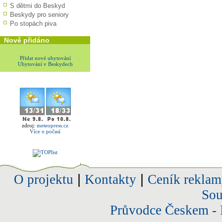
S dětmi do Beskyd
Beskydy pro seniory
Po stopách piva
Nově přidáno
Přidat nové ubytování
Ubytování v Beskydech
zdroj:
meteopress.cz
Více o počasí
O projektu
|
Kontakty
|
Ceník reklam
Sou
Průvodce Českem - 