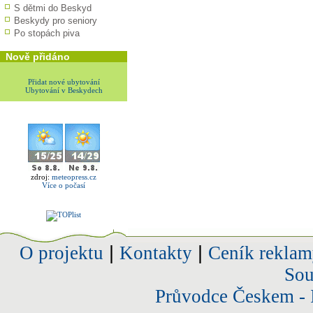
S dětmi do Beskyd
Beskydy pro seniory
Po stopách piva
Nově přidáno
Přidat nové ubytování
Ubytování v Beskydech
zdroj:
meteopress.cz
Více o počasí
O projektu
|
Kontakty
|
Ceník reklam
Sou
Průvodce Českem - 