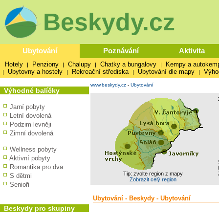
Beskydy.cz
Ubytování
Poznávání
Aktivita
Hotely
Penziony
Chalupy
Chatky a bungalovy
Kempy a autokem
|
|
|
|
Ubytovny a hostely
Rekreační střediska
Ubytování dle mapy
Výho
|
|
|
|
www.beskydy.cz
-
Ubytování
Výhodné balíčky
Jarní pobyty
Letní dovolená
Podzim levněji
Zimní dovolená
Wellness pobyty
Aktivní pobyty
Romantika pro dva
Tip: zvolte region z mapy
S dětmi
Zobrazit celý region
Senioři
Ubytování - Beskydy - Ubytování
Beskydy pro skupiny