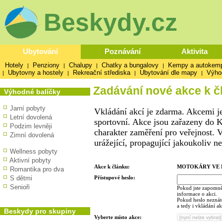
Beskydy.cz
Ubytování
Poznávání
Aktivita
Hotely
Penziony
Chalupy
Chatky a bungalovy
Kempy a autokem
|
|
|
|
Ubytovny a hostely
Rekreační střediska
Ubytování dle mapy
Výho
|
|
|
|
Zadávání nové akce k č
Výhodné balíčky
Jarní pobyty
Vkládání akcí je zdarma. Akcemi je
Letní dovolená
sportovní. Akce jsou zařazeny do K
Podzim levněji
charakter zaměření pro veřejnost. 
Zimní dovolená
urážející, propagující jakoukoliv n
Wellness pobyty
Aktivní pobyty
Akce k článku:
MOTOKÁRY VE 
Romantika pro dva
S dětmi
Přístupové heslo:
Senioři
Pokud jste zapomněl
informace o akci.
Pokud heslo neznáte
a tedy i vkládání a
Beskydy pro skupiny
Vyberte místo akce: