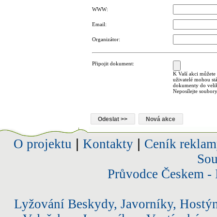
WWW:
Email:
Organizátor:
Připojit dokument:
K Vaší akci můžete 
uživatelé mohou st
dokumenty do velik
Neposílejte soubory
O projektu
|
Kontakty
|
Ceník reklam
Sou
Průvodce Českem - 
Lyžování Beskydy, Javorníky, Hostý