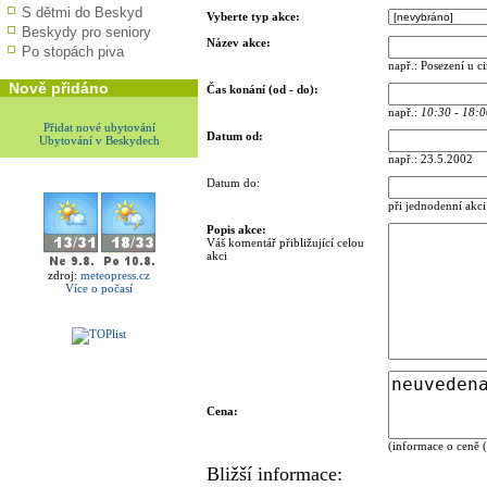
S dětmi do Beskyd
Vyberte typ akce:
Beskydy pro seniory
Název akce:
Po stopách piva
např.: Posezení u c
Nově přidáno
Čas konání (od - do):
např.:
10:30 - 18:0
Přidat nové ubytování
Datum od:
Ubytování v Beskydech
např.: 23.5.2002
Datum do:
při jednodenní akci
Popis akce:
Váš komentář přibližující celou
akci
zdroj:
meteopress.cz
Více o počasí
Cena:
(informace o ceně (
Bližší informace: