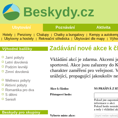
Beskydy.cz
Ubytování
Poznávání
Aktivita
Hotely
Penziony
Chalupy
Chatky a bungalovy
Kempy a autokem
|
|
|
|
Ubytovny a hostely
Rekreační střediska
Ubytování dle mapy
Výho
|
|
|
|
Zadávání nové akce k č
Výhodné balíčky
Jarní pobyty
Vkládání akcí je zdarma. Akcemi je
Letní dovolená
sportovní. Akce jsou zařazeny do K
Podzim levněji
charakter zaměření pro veřejnost. 
Zimní dovolená
urážející, propagující jakoukoliv n
Wellness pobyty
Aktivní pobyty
Akce k článku:
NS PRAŠIVÁ Z 
Romantika pro dva
S dětmi
Přístupové heslo:
Senioři
Pokud jste zapomněl
informace o akci.
Pokud heslo neznáte
a tedy i vkládání a
Beskydy pro skupiny
Vyberte místo akce: