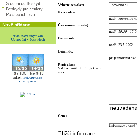
S dětmi do Beskyd
Vyberte typ akce:
Beskydy pro seniory
Název akce:
Po stopách piva
např.: Posezení u c
Nově přidáno
Čas konání (od - do):
např.:
10:30 - 18:0
Přidat nové ubytování
Datum od:
Ubytování v Beskydech
např.: 23.5.2002
Datum do:
při jednodenní akci
Popis akce:
Váš komentář přibližující celou
akci
zdroj:
meteopress.cz
Více o počasí
Cena:
(informace o ceně (
Bližší informace: