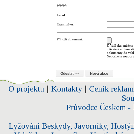
WWW:
Email:
Organizátor:
Připojit dokument:
K Vaší akci můžete 
uživatelé mohou st
dokumenty do velik
Neposílejte soubory
O projektu
|
Kontakty
|
Ceník reklam
Sou
Průvodce Českem - 
Lyžování Beskydy, Javorníky, Hostý