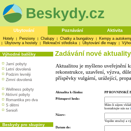
Beskydy.cz
Ubytování
Poznávání
Aktivita
Hotely
Penziony
Chalupy
Chatky a bungalovy
Kempy a autokem
|
|
|
|
Ubytovny a hostely
Rekreační střediska
Ubytování dle mapy
Výho
|
|
|
|
Zadávání nové aktuality
Výhodné balíčky
Jarní pobyty
Aktualitou je myšleno uveřejnění k
Letní dovolená
rekonstrukce, uzavření, výzva, důl
Podzim levněji
příspěvky vulgární, urážející, prop
Zimní dovolená
Wellness pobyty
Aktualita k článku:
PP ROVNINSKÉ 
Aktivní pobyty
Přístupové heslo:
Romantika pro dva
S dětmi
Máte-li zájem vklád
kontaktujte nás na
Senioři
Název:
Vepište stručný a v
Beskydy pro skupiny
Datum do: