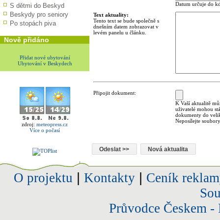
Datum určuje do kd
S dětmi do Beskyd
Beskydy pro seniory
Text aktuality:
Tento text se bude společně s
Po stopách piva
dnešním datem zobrazovat v
levém panelu u článku.
Nově přidáno
Přidat nové ubytování
Ubytování v Beskydech
Připojit dokument:
K Vaší aktualitě mů
uživatelé mohou st
dokumenty do velik
Neposílejte soubory
zdroj:
meteopress.cz
Více o počasí
O projektu
|
Kontakty
|
Ceník reklam
Sou
Průvodce Českem - 