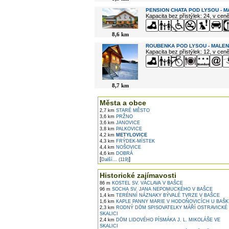
PENSION CHATA POD LYSOU - 
Kapacita bez přistýlek: 24, v cen
8,6 km
ROUBENKA POD LYSOU - MALE
Kapacita bez přistýlek: 12, v cen
8,7 km
Města a obce
2,7 km
STARÉ MĚSTO
3,6 km
PRŽNO
3,6 km
JANOVICE
3,8 km
PALKOVICE
4,2 km
METYLOVICE
4,3 km
FRÝDEK-MÍSTEK
4,4 km
NOŠOVICE
4,6 km
DOBRÁ
[
]
Další... (119)
Historické zajímavosti
86 m
KOSTEL SV. VÁCLAVA V BAŠCE
96 m
SOCHA SV. JANA NEPOMUCKÉHO V BAŠCE
1,4 km
TERÉNNÍ NÁZNAKY BÝVALÉ TVRZE V BAŠCE
1,6 km
KAPLE PANNY MARIE V HODOŇOVICÍCH U BAŠK
2,3 km
RODNÝ DŮM SPISOVATELKY MÁŘÍ OSTRAVICKÉ
SKALICI
2,4 km
DŮM LIDOVÉHO PÍSMÁKA J. L. MIKOLÁŠE VE
SKALICI