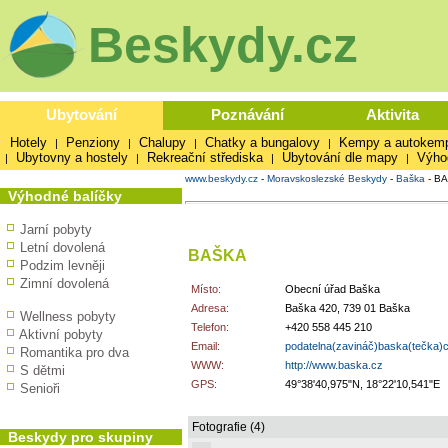
Beskydy.cz
Ubytování
Poznávání
Aktivita
Hotely
Penziony
Chalupy
Chatky a bungalovy
Kempy a autokem
|
|
|
|
Ubytovny a hostely
Rekreační střediska
Ubytování dle mapy
Výho
|
|
|
|
www.beskydy.cz
-
Moravskoslezské Beskydy
-
Baška
-
BA
Výhodné balíčky
Jarní pobyty
Letní dovolená
BAŠKA
Podzim levněji
Zimní dovolená
Místo:
Obecní úřad Baška
Adresa:
Baška 420, 739 01 Baška
Wellness pobyty
Telefon:
+420 558 445 210
Aktivní pobyty
Email:
podatelna(zavináč)baska(tečka)
Romantika pro dva
WWW:
http://www.baska.cz
S dětmi
GPS:
49°38'40,975"N, 18°22'10,541"E
Senioři
Fotografie (4)
Beskydy pro skupiny