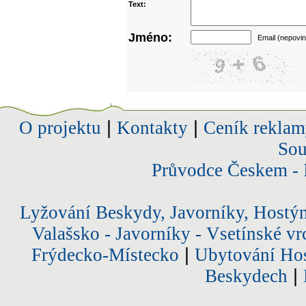
Text:
Jméno:
Email (nepovin
O projektu
|
Kontakty
|
Ceník reklam
Sou
Průvodce Českem - 
Lyžování Beskydy, Javorníky, Hostý
Valašsko - Javorníky - Vsetínské vr
Frýdecko-Místecko
|
Ubytování Hos
Beskydech
|