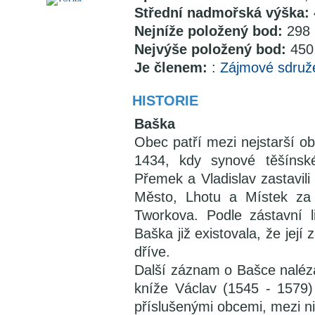
Střední nadmořská výška:
Nejníže položený bod:
298 
Nejvýše položený bod:
450
Je členem:
:
Zájmové sdruž
HISTORIE
Baška
Obec patří mezi nejstarší o
1434, kdy synové těšínské
Přemek a Vladislav zastavil
Město, Lhotu a Místek za 
Tworkova. Podle zástavní l
Baška již existovala, že její
dříve.
Další záznam o Bašce nalézá
kníže Václav (1545 - 1579)
příslušenými obcemi, mezi n