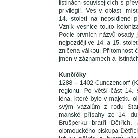
listinách souvisejících s p
privilegií. Ves v oblasti mí
14. století na neosídlené p
Vznik vesnice touto koloniz
Podle prvních názvů osady j
nejpozději ve 14. a 15. stolet
zničena válkou. Přítomnost č
jmen v záznamech a listinách 
Kunčíčky
1288 – 1402 Cunczendorf (Ku
regionu. Po větší část 14. 
léna, které bylo v majetku ol
svým vazalům z rodu Stang
manské přísahy ze 14. dub
Brušperku bratři Dětřich,
olomouckého biskupa Dětřich