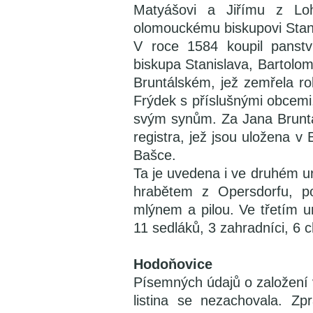
Matyášovi a Jiřímu z Loh
olomouckému biskupovi Stan
V roce 1584 koupil panst
biskupa Stanislava, Bartolom
Bruntálském, jež zemřela r
Frýdek s příslušnými obcemi
svým synům. Za Jana Bruntá
registra, jež jsou uložena v
Bašce.
Ta je uvedena i ve druhém u
hrabětem z Opersdorfu, po
mlýnem a pilou. Ve třetím ur
11 sedláků, 3 zahradníci, 6 
Hodoňovice
Písemných údajů o založení 
listina se nezachovala. Z