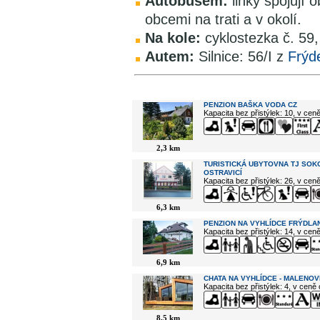
Autobusem:
linky spojují
obcemi na trati a v okolí.
Na kole:
cyklostezka č. 59
Autem:
Silnice: 56/I z
Frýd
V okolí najdete ...
PENZION BAŠKA VODA CZ
Kapacita bez přistýlek: 10, v cen
2,3 km
TURISTICKÁ UBYTOVNA TJ SOK
OSTRAVICÍ
Kapacita bez přistýlek: 26, v cen
6,3 km
PENZION NA VYHLÍDCE FRÝDLAN
Kapacita bez přistýlek: 14, v cen
6,9 km
CHATA NA VYHLÍDCE - MALENOV
Kapacita bez přistýlek: 4, v ceně
8,5 km