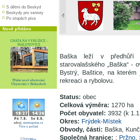
S dětmi do Beskyd
Beskydy pro seniory
Po stopách piva
Nově přidáno
CHATA NA VYHLÍDCE -
MALENOVICE
Baška leží v předhůří
starovalašského „Baška“ - o
Bystrý, Baštice, na kterém
rekreaci a rybolovu.
Přidat nové ubytování
Ubytování v Beskydech
Status:
obec
Celková výměra:
1270 ha
Počet obyvatel:
3932 (k 1.1
Okres:
Frýdek-Místek
zdroj:
meteopress.cz
Více o počasí
Obvody, části:
Baška, Kunč
Společná hranice:
:
Pržno
,