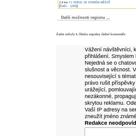
2,9 km
TJ SOKOL VE STARÉM MĚSTĚ
[
]
Další... (245)
Další možnosti regionu ...
Komentáře k článku
Zatím nebyly k článku napsány žádné komentáře.
Přidejte vlastní komentář k tomuto článk
Vážení návštěvníci, 
přihlášení. Smyslem 
Nejedná se o chatovo
slušnost a věcnost. 
nesouvisející s téma
právo rušit příspěvky
urážející, pomlouvají
nezákonné, propagujíc
skrytou reklamu. Od
Vaší IP adresy na se
zneužít jméno známé
Redakce neodpovídá