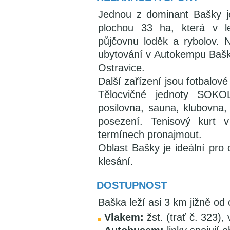
Jednou z dominant Bašky 
plochou 33 ha, která v l
půjčovnu loděk a rybolov. 
ubytování v Autokempu Baška
Ostravice.
Další zařízení jsou fotbalové
Tělocvičné jednoty SOKOL
posilovna, sauna, klubovna, 
posezení. Tenisový kurt 
termínech pronajmout.
Oblast Bašky je ideální pro c
klesání.
DOSTUPNOST
Baška leží asi 3 km jižně o
Vlakem:
žst. (trať č. 323),