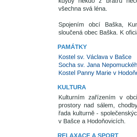
kdyby někdo z bratrů něco 
všechna svá léna.
Spojením obcí Baška, Kun
sloučená obec Baška. K ofici
PAMÁTKY
Kostel sv. Václava v Bašce
Socha sv. Jana Nepomucké
Kostel Panny Marie v Hodoň
KULTURA
Kulturním zařízením v obci
prostory nad sálem, chodby
řada kulturně - společenskýc
v Bašce a Hodoňovicích.
RELAXACE A SPORT