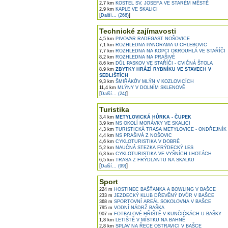
2,7 km
KOSTEL SV. JOSEFA VE STARÉM MĚSTĚ
2,9 km
KAPLE VE SKALICI
[
]
Další... (266)
Technické zajímavosti
4,5 km
PIVOVAR RADEGAST NOŠOVICE
7,1 km
ROZHLEDNA PANORAMA U CHLEBOVIC
7,7 km
ROZHLEDNA NA KOPCI OKROUHLÁ VE STAŘÍČI
8,2 km
ROZHLEDNA NA PRAŠIVÉ
8,6 km
DŮL PASKOV VE STAŘÍČI - CVIČNÁ ŠTOLA
8,9 km
ZBYTKY HRÁZÍ RYBNÍKU VE STAVECH V
SEDLIŠTÍCH
9,3 km
ŠMIŘÁKŮV MLÝN V KOZLOVICÍCH
11,4 km
MLÝNY V DOLNÍM SKLENOVĚ
[
]
Další... (24)
Turistika
3,4 km
METYLOVICKÁ HŮRKA - ČUPEK
3,9 km
NS OKOLÍ MORÁVKY VE SKALICI
4,3 km
TURISTICKÁ TRASA METYLOVICE - ONDŘEJNÍK
4,4 km
NS PRAŠIVÁ Z NOŠOVIC
4,6 km
CYKLOTURISTIKA V DOBRÉ
5,2 km
NAUČNÁ STEZKA FRÝDECKÝ LES
6,3 km
CYKLOTURISTIKA VE VYŠNÍCH LHOTÁCH
6,5 km
TRASA Z FRÝDLANTU NA SKALKU
[
]
Další... (99)
Sport
224 m
HOSTINEC BAŠŤANKA A BOWLING V BAŠCE
233 m
JEZDECKÝ KLUB DŘEVĚNÝ DVŮR V BAŠCE
368 m
SPORTOVNÍ AREÁL SOKOLOVNA V BAŠCE
795 m
VODNÍ NÁDRŽ BAŠKA
907 m
FOTBALOVÉ HŘIŠTĚ V KUNČIČKÁCH U BAŠKY
1,8 km
LETIŠTĚ V MÍSTKU NA BAHNĚ
2,8 km
SPLAV NA ŘECE OSTRAVICI V BAŠCE