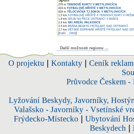
Sport
279 m
TENISOVÉ KURTY V METYLOVICÍCH
419 m
FOTBALOVÉ HŘIŠTĚ V METYLOVICÍCH
919 m
TĚLOCVIČNA TJ SOKOL V METYLOVICÍCH
1,5 km
FOTBALOVÉ HŘIŠTĚ A TENISOVÝ KURT V PRŽN
1,9 km
SPLAV NA ŘECE OSTRAVICI V BAŠCE
2,4 km
SKI AREÁL PALKOVICE
2,5 km
BRÁNA BESKYD FRÝDLANT NAD OSTRAVICÍ
2,7 km
DĚTSKÉ DOPRAVNÍ HŘIŠTĚ FRÝDLANT NAD OST
[
]
Další... (262)
Další možnosti regionu ...
O projektu
|
Kontakty
|
Ceník reklam
Sou
Průvodce Českem - 
Lyžování Beskydy, Javorníky, Hostý
Valašsko - Javorníky - Vsetínské vr
Frýdecko-Místecko
|
Ubytování Hos
Beskydech
|