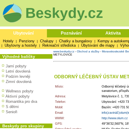
Beskydy.cz
Ubytování
Poznávání
Aktivita
Hotely
Penziony
Chalupy
Chatky a bungalovy
Kempy a autokem
|
|
|
|
Ubytovny a hostely
Rekreační střediska
Ubytování dle mapy
Výho
|
|
|
|
www.beskydy.cz
-
Obchod a služby
-
Moravskoslezské Be
METYLOVICE
Výhodné balíčky
Jarní pobyty
Letní dovolená
ODBORNÝ LÉČEBNÝ ÚSTAV ME
Podzim levněji
Zimní dovolená
Místo:
Odborný léčebný ú
Wellness pobyty
sanatorium, příspě
Aktivní pobyty
Adresa:
Metylovice č. 1, 73
Romantika pro dva
Telefon:
Ubytování: +420 73
S dětmi
Mobil:
Bazén: +420 731 50
Senioři
Email:
info(zavináč)olum(
WWW:
http://www.olum.cz
GPS:
49°36'32,560"N, 18
Beskydy pro skupiny