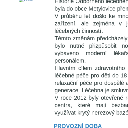
Historie Odborného léčebnéh
byla do obce Metylovice pře
V průběhu let došlo ke mn
zařízení, ale zejména v 
léčebných činností.
Těmto změnám předcházely 
bylo nutné přizpůsobit 
vybaveno moderní lékař
personálem.
Hlavním cílem zdravotního z
léčebné péče pro děti do 18 l
relaxační péče pro dospělé 
generace. Léčebna je smluvn
V roce 2012 byly otevřené r
centra, které mají bezba
využívat krytý nerezový bazé
PROVOZNÍ DOBA