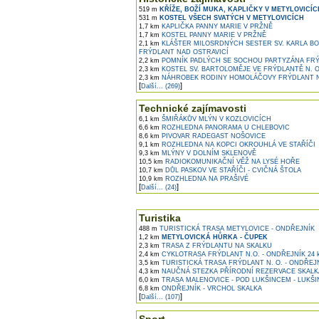
519 m
KŘÍŽE, BOŽÍ MUKA, KAPLIČKY V METYLOVICÍC
531 m
KOSTEL VŠECH SVATÝCH V METYLOVICÍCH
1,7 km
KAPLIČKA PANNY MARIE V PRŽNĚ
1,7 km
KOSTEL PANNY MARIE V PRŽNĚ
2,1 km
KLÁŠTER MILOSRDNÝCH SESTER SV. KARLA B
FRÝDLANT NAD OSTRAVICÍ
2,2 km
POMNÍK PADLÝCH SE SOCHOU PARTYZÁNA FRÝ
2,3 km
KOSTEL SV. BARTOLOMĚJE VE FRÝDLANTĚ N. O
2,3 km
NÁHROBEK RODINY HOMOLÁČOVY FRÝDLANT N
[
]
Další... (269)
Technické zajímavosti
6,1 km
ŠMIŘÁKŮV MLÝN V KOZLOVICÍCH
6,6 km
ROZHLEDNA PANORAMA U CHLEBOVIC
8,6 km
PIVOVAR RADEGAST NOŠOVICE
9,1 km
ROZHLEDNA NA KOPCI OKROUHLÁ VE STAŘÍČI
9,3 km
MLÝNY V DOLNÍM SKLENOVĚ
10,5 km
RADIOKOMUNIKAČNÍ VĚŽ NA LYSÉ HOŘE
10,7 km
DŮL PASKOV VE STAŘÍČI - CVIČNÁ ŠTOLA
10,9 km
ROZHLEDNA NA PRAŠIVÉ
[
]
Další... (24)
Turistika
488 m
TURISTICKÁ TRASA METYLOVICE - ONDŘEJNÍK
1,2 km
METYLOVICKÁ HŮRKA - ČUPEK
2,3 km
TRASA Z FRÝDLANTU NA SKALKU
2,4 km
CYKLOTRASA FRÝDLANT N.O. - ONDŘEJNÍK 24 
3,5 km
TURISTICKÁ TRASA FRÝDLANT N. O. - ONDŘEJ
4,3 km
NAUČNÁ STEZKA PŘÍRODNÍ REZERVACE SKALKA
6,0 km
TRASA MALENOVICE - POD LUKŠINCEM - LUKŠI
6,8 km
ONDŘEJNÍK - VRCHOL SKALKA
[
]
Další... (107)