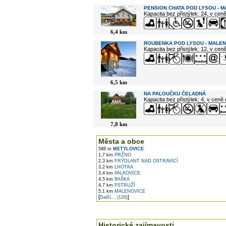
PENSION CHATA POD LYSOU - 
Kapacita bez přistýlek: 24, v cen
6,4 km
ROUBENKA POD LYSOU - MALE
Kapacita bez přistýlek: 12, v cen
6,5 km
NA PALOUČKU ČELADNÁ
Kapacita bez přistýlek: 4, v ceně
7,8 km
Města a obce
588 m
METYLOVICE
1,7 km
PRŽNO
2,3 km
FRÝDLANT NAD OSTRAVICÍ
3,2 km
LHOTKA
3,4 km
PALKOVICE
4,5 km
BAŠKA
4,7 km
PSTRUŽÍ
5,1 km
MALENOVICE
[
]
Další... (120)
Historické zajímavosti