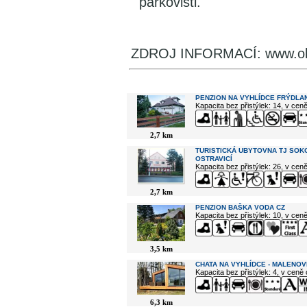
parkovišti.
ZDROJ INFORMACÍ: www.ol
V okolí najdete ...
PENZION NA VYHLÍDCE FRÝDLAN
Kapacita bez přistýlek: 14, v cen
2,7 km
TURISTICKÁ UBYTOVNA TJ SOK
OSTRAVICÍ
Kapacita bez přistýlek: 26, v cen
2,7 km
PENZION BAŠKA VODA CZ
Kapacita bez přistýlek: 10, v cen
3,5 km
CHATA NA VYHLÍDCE - MALENOV
Kapacita bez přistýlek: 4, v ceně
6,3 km