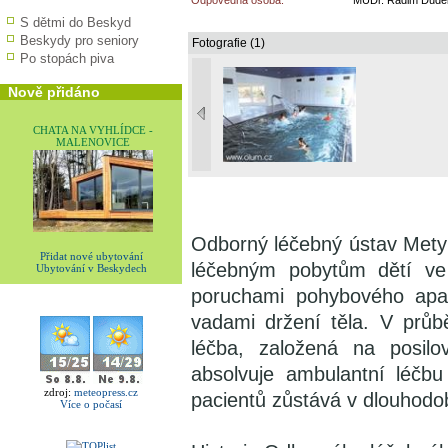
Odpovědná osoba:
MUDr. Radim Dudek,
S dětmi do Beskyd
Beskydy pro seniory
Fotografie (1)
Po stopách piva
Nově přidáno
CHATA NA VYHLÍDCE -
MALENOVICE
Odborný léčebný ústav Metylo
Přidat nové ubytování
léčebným pobytům dětí ve
Ubytování v Beskydech
poruchami pohybového apar
vadami držení těla. V průb
léčba, založená na posilo
absolvuje ambulantní léčbu
zdroj:
meteopress.cz
pacientů zůstává v dlouhodo
Více o počasí