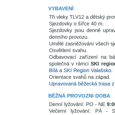
VYBAVENÍ
Tři vleky TLV12 a dětský pro
Sjezdovky o šířce 40 m.
Sjezdovky jsou denně upra
denního provozu.
Umělé zasněžování všech sj
Osvětlení svahu.
Odbavovací zařízení na báz
společná v rámci
SKI regio
Bílá
a
SKI Region Valašsko
.
Orientace svahů na západ.
Upravovaná běžecká trasa z 
BĚŽNÁ PROVOZNI DOBA
Denní lyžování: PO - NE
9:0
Večerní lyžování: PÁ -