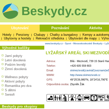
Beskydy.cz
Ubytování
Poznávání
Aktivita
Hotely
Penziony
Chalupy
Chatky a bungalovy
Kempy a autokem
|
|
|
|
Ubytovny a hostely
Rekreační střediska
Ubytování dle mapy
Výho
|
|
|
|
www.beskydy.cz
-
Sport
-
Moravskoslezské Beskydy
-
Lyž
Výhodné balíčky
LYŽAŘSKÝ AREÁL SKI MEZIVODÍ
Jarní pobyty
Letní dovolená
Adresa:
Bílá - Mezivodí, 739 15 Staré H
Podzim levněji
Telefon:
+420 605 559 803
Zimní dovolená
Email:
skimezivodi(zavináč)seznam(te
WWW:
http://www.skimezivodi.cz
Wellness pobyty
GPS:
49°25'26,980"N, 18°24'16,790"E
Aktivní pobyty
Odpovědná osoba:
Zbyněk Žák
Romantika pro dva
S dětmi
Senioři
Beskydy pro skupiny