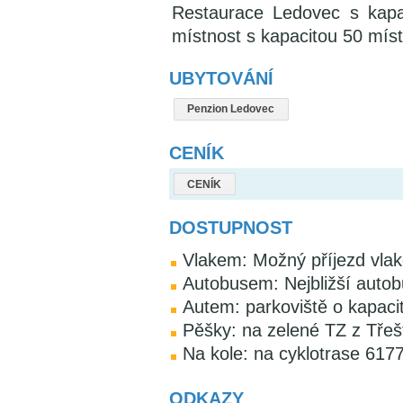
Restaurace Ledovec s kapa
místnost s kapacitou 50 míst
UBYTOVÁNÍ
Penzion Ledovec
CENÍK
CENÍK
DOSTUPNOST
Vlakem: Možný příjezd vla
Autobusem: Nejbližší auto
Autem: parkoviště o kapaci
Pěšky: na zelené TZ z Třeš
Na kole: na cyklotrase 6177
ODKAZY