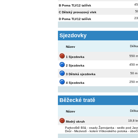
45
B Poma TLV12 talířek
5
C Dětský provazový vlek
23
D Poma TLV12 talířek
Sjezdovky
Délka
Název
550 
1 Sjezdovka
450 
2 Sjezdovka
50 m
3 Dětská sjezdovka
250 
4 Sjezdovka
Běžecké tratě
Délka
Název
19,8 k
Modrý okruh
Parkoviště Bílá - osady Žarovjanka - sedlo pod Jav
Dvůr - Mezivodí - kolem Vítkovského potoka - úbočí