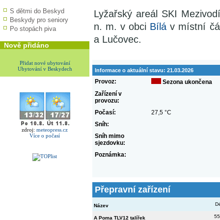
S dětmi do Beskyd
Lyžařský areál SKI Mezivo
Beskydy pro seniory
n. m. v obci
Bílá
v místní čás
Po stopách piva
a Lučovec.
Nově přidáno
Přidat nové ubytování
Ubytování v Beskydech
Informace o aktuální stavu:
21.03.2026
Provoz:
Sezona ukončena
Zařízení v
provozu:
Počasí:
27,5 °C
Sníh:
zdroj:
meteopress.cz
Více o počasí
Sníh mimo
sjezdovku:
Poznámka:
Přepravní zařízení
D
Název
55
A Poma TLV12 talířek