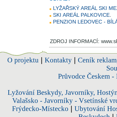
LYŽAŘSKÝ AREÁL SKI ME
SKI AREÁL PALKOVICE
.
PENZION LEDOVEC - BÍL
ZDROJ INFORMACÍ: www.ski
O projektu
|
Kontakty
|
Ceník reklam
Sou
Průvodce Českem - 
Lyžování Beskydy, Javorníky, Hostý
Valašsko - Javorníky - Vsetínské vr
Frýdecko-Místecko
|
Ubytování Hos
Beskydech
|