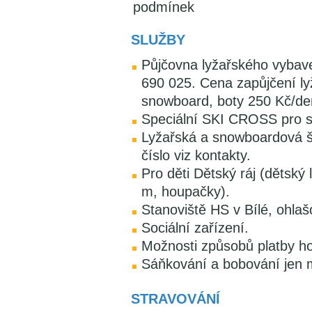
podmínek
SLUŽBY
Půjčovna lyžařského vybave
690 025. Cena zapůjčení lyž
snowboard, boty 250 Kč/den
Speciální SKI CROSS pro s
Lyžařská a snowboardová šk
číslo viz kontakty.
Pro děti Dětský ráj (dětský
m, houpačky).
Stanoviště HS v Bílé, ohlaš
Sociální zařízení.
Možnosti způsobů platby ho
Sáňkování a bobování jen 
STRAVOVÁNÍ