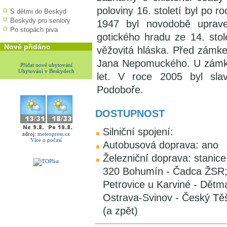
poloviny 16. století byl po r
S dětmi do Beskyd
Beskydy pro seniory
1947 byl novodobě uprave
Po stopách piva
gotického hradu ze 14. sto
Nově přidáno
věžovitá hláska. Před zámke
Jana Nepomuckého. U zámku 
Přidat nové ubytování
Ubytování v Beskydech
let. V roce 2005 byl sla
Podoboře.
DOSTUPNOST
Silniční spojení:
zdroj:
meteopress.cz
Více o počasí
Autobusová doprava: ano
Železniční doprava: stanice
320 Bohumín - Čadca ŽSR; 
Petrovice u Karviné - Dětm
Ostrava-Svinov - Český Těš
(a zpět)