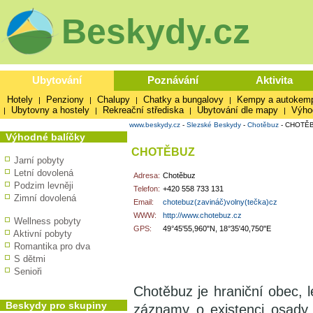
Beskydy.cz
Ubytování
Poznávání
Aktivita
Hotely
Penziony
Chalupy
Chatky a bungalovy
Kempy a autokem
|
|
|
|
Ubytovny a hostely
Rekreační střediska
Ubytování dle mapy
Výho
|
|
|
|
www.beskydy.cz
-
Slezské Beskydy
-
Chotěbuz
-
CHOTĚ
Výhodné balíčky
CHOTĚBUZ
Jarní pobyty
Letní dovolená
Adresa:
Chotěbuz
Podzim levněji
Telefon:
+420 558 733 131
Zimní dovolená
Email:
chotebuz(zavináč)volny(tečka)cz
WWW:
http://www.chotebuz.cz
Wellness pobyty
GPS:
49°45'55,960"N, 18°35'40,750"E
Aktivní pobyty
Romantika pro dva
S dětmi
Senioři
Chotěbuz je hraniční obec, 
Beskydy pro skupiny
záznamy o existenci osady