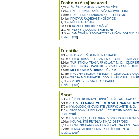
Technické zajímavosti
7,7 km
ŠMIŘÁKŮV MLÝN V KOZLOVICÍCH
8,2 km
RADIOKOMUNIKAČNÍ VĚŽ NA LYSÉ HOŘE
9,0 km
ROZHLEDNA PANORAMA U CHLEBOVIC
9,4 km
PIVOVAR RADEGAST NOŠOVICE
9,7 km
PŘEHRADA ŠANCE
10,5 km
ROZHLEDNA NA PRAŠIVÉ
11,2 km
MLÝNY V DOLNÍM SKLENOVĚ
11,5 km
PAMÁTNÉ MÍSTO PARTYZÁNSKÝCH ODBOJŮ A
[
]
Další... (23)
Turistika
821 m
TRASA Z FRÝDLANTU NA SKALKU
832 m
CYKLOTRASA FRÝDLANT N.O. - ONDŘEJNÍK 24 
2,9 km
TURISTICKÁ TRASA FRÝDLANT N. O. - ONDŘEJ
3,0 km
TURISTICKÁ TRASA METYLOVICE - ONDŘEJNÍK
3,5 km
METYLOVICKÁ HŮRKA - ČUPEK
3,7 km
NAUČNÁ STEZKA PŘÍRODNÍ REZERVACE SKALKA
3,8 km
TRASA MALENOVICE - POD LUKŠINCEM - LUKŠI
5,7 km
ONDŘEJNÍK - VRCHOL SKALKA
[
]
Další... (109)
Sport
141 m
DĚTSKÉ DOPRAVNÍ HŘIŠTĚ FRÝDLANT NAD OST
221 m
AREÁL TJ SOKOL VE FRÝDLANTĚ NAD OSTRAV
379 m
KYNOLOGICKÉ CVIČIŠTĚ VE FRÝDLANTĚ N. O.
410 m
SPORTOVNÍ A RELAXAČNÍ CENTRUM KOTELNA -
OSTRAVICÍ
728 m
HALA SPORT TJ FERRUM A BAR SPORT FRÝDLAN
1,0 km
KOUPALIŠTĚ FRÝDLANT NAD OSTRAVICÍ
1,1 km
BOWLING HARCOVNA FRÝDLANT NAD OSTRAVI
1,2 km
TENISOVÁ HALA EDIMEX FRÝDLANT N. O.
[
]
Další... (266)