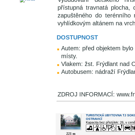
přístupná travnatá plocha, 
zapuštěného do terénního re
vyhlídkovým altánem na vrch
DOSTUPNOST
Autem: před objektem bylo
místy.
Vlakem: žst. Frýdlant nad O
Autobusem: nádraží Frýdlan
ZDROJ INFORMACÍ: www.fry
V okolí najdete ...
TURISTICKÁ UBYTOVNA TJ SOK
OSTRAVICÍ
Kapacita bez přistýlek: 26, v cen
221 m