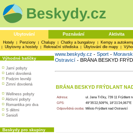
Beskydy.cz
Ubytování
Poznávání
Aktivita
Hotely
Penziony
Chalupy
Chatky a bungalovy
Kempy a autokem
|
|
|
|
Ubytovny a hostely
Rekreační střediska
Ubytování dle mapy
Výho
|
|
|
|
www.beskydy.cz
-
Sport
-
Moravsk
Výhodné balíčky
Ostravicí
-
BRÁNA BESKYD FRÝD
Jarní pobyty
Letní dovolená
Podzim levněji
Zimní dovolená
BRÁNA BESKYD FRÝDLANT NAD
Wellness pobyty
Adresa:
ul. Jana Trčky, 739 11 Frýdlant 
Aktivní pobyty
GPS:
49°35'22,509"N, 18°21'24,067"E
Romantika pro dva
Odpovědná osoba:
Město Frýdlant nad Ostravicí
S dětmi
Senioři
Beskydy pro skupiny