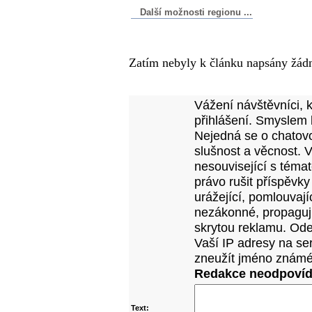
Další možnosti regionu ...
Komentáře k článku
Zatím nebyly k článku napsány žád
Přidejte vlastní komentář
Vážení návštěvníci, 
přihlášení. Smyslem 
Nejedná se o chatovo
slušnost a věcnost. 
nesouvisející s téma
právo rušit příspěvky
urážející, pomlouvají
nezákonné, propagujíc
skrytou reklamu. Od
Vaší IP adresy na se
zneužít jméno známé
Redakce neodpovídá
Text: