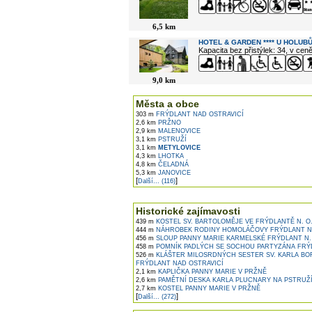
6,5 km
HOTEL & GARDEN **** U HOLUBŮ
Kapacita bez přistýlek: 34, v cen
9,0 km
Města a obce
303 m
FRÝDLANT NAD OSTRAVICÍ
2,6 km
PRŽNO
2,9 km
MALENOVICE
3,1 km
PSTRUŽÍ
3,1 km
METYLOVICE
4,3 km
LHOTKA
4,8 km
ČELADNÁ
5,3 km
JANOVICE
[
]
Další... (116)
Historické zajímavosti
439 m
KOSTEL SV. BARTOLOMĚJE VE FRÝDLANTĚ N. O
444 m
NÁHROBEK RODINY HOMOLÁČOVY FRÝDLANT N.
456 m
SLOUP PANNY MARIE KARMELSKÉ FRÝDLANT N.
458 m
POMNÍK PADLÝCH SE SOCHOU PARTYZÁNA FRÝD
526 m
KLÁŠTER MILOSRDNÝCH SESTER SV. KARLA B
FRÝDLANT NAD OSTRAVICÍ
2,1 km
KAPLIČKA PANNY MARIE V PRŽNĚ
2,6 km
PAMĚTNÍ DESKA KARLA PLUCNARY NA PSTRUŽ
2,7 km
KOSTEL PANNY MARIE V PRŽNĚ
[
]
Další... (272)