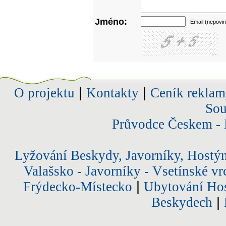
Jméno:
Email (nepovin
O projektu
|
Kontakty
|
Ceník reklam
Sou
Průvodce Českem - 
Lyžování Beskydy, Javorníky, Hostý
Valašsko - Javorníky - Vsetínské vr
Frýdecko-Místecko
|
Ubytování Hos
Beskydech
|