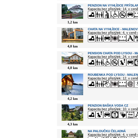
PENZION NA VYHLÍDCE FRÝDLAN
Kapacita bez přistýlek: 14, v cen
1,2 km
CHATA NA VYHLÍDCE - MALENOV
Kapacita bez přistýlek: 4, v ceně
4,0 km
PENSION CHATA POD LYSOU - 
Kapacita bez přistýlek: 24, v cen
4,0 km
ROUBENKA POD LYSOU - MALE
Kapacita bez přistýlek: 12, v cen
4,2 km
PENZION BAŠKA VODA CZ
Kapacita bez přistýlek: 10, v cen
4,3 km
NA PALOUČKU ČELADNÁ
Kapacita bez přistýlek: 4, v ceně