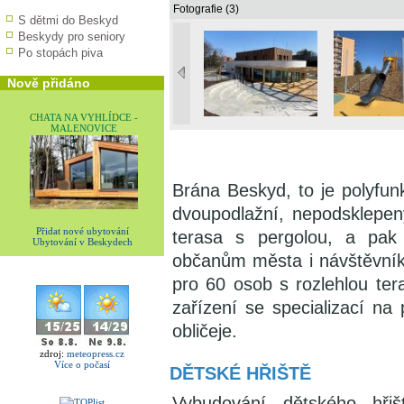
Fotografie (3)
S dětmi do Beskyd
Beskydy pro seniory
Po stopách piva
Nově přidáno
CHATA NA VYHLÍDCE -
MALENOVICE
Brána Beskyd, to je polyfunk
dvoupodlažní, nepodsklepen
Přidat nové ubytování
terasa s pergolou, a pak 
Ubytování v Beskydech
občanům města i návštěvník
pro 60 osob s rozlehlou ter
zařízení se specializací na
obličeje.
zdroj:
meteopress.cz
Více o počasí
DĚTSKÉ HŘIŠTĚ
Vybudování dětského hřiš