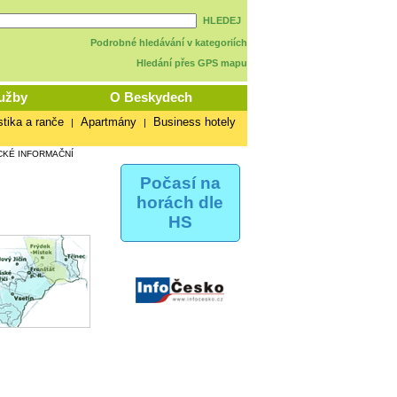
HLEDEJ
Podrobné hledávání v kategoriích
Hledání přes GPS mapu
užby
O Beskydech
stika a ranče
Apartmány
Business hotely
|
|
CKÉ INFORMAČNÍ
Počasí na
horách dle
HS