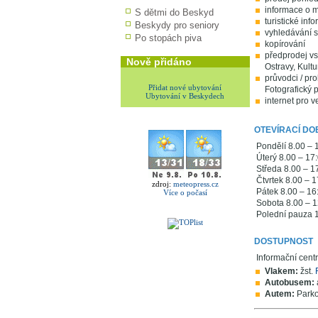
informace o m
S dětmi do Beskyd
turistické inf
Beskydy pro seniory
vyhledávání 
Po stopách piva
kopírování
předprodej vs
Nově přidáno
Ostravy, Kul
průvodci / pr
Přidat nové ubytování
Fotografický 
Ubytování v Beskydech
internet pro v
OTEVÍRACÍ DO
Pondělí 8.00 – 
Úterý 8.00 – 17
Středa 8.00 – 1
Čtvrtek 8.00 – 1
zdroj:
meteopress.cz
Pátek 8.00 – 16
Více o počasí
Sobota 8.00 – 12
Polední pauza 1
DOSTUPNOST
Informační cen
Vlakem:
žst.
Autobusem:
Autem:
Parkov