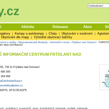
.cz
í
Aktivita
Relaxace
Akce
Sl
ngalovy
Kempy a autokempy
Chaty
Ubytování v soukromí
Agroturi
|
|
|
|
Ubytování dle mapy
Výhodné ubytovací balíčky
|
chod a služby
-
Moravskoslezské Beskydy
-
Informační centra
-
Frýdlant nad Ostravicí
-
TURISTI
T NAD OSTRAVICÍ
KÉ INFORMAČNÍ CENTRUM FRÝDLANT NAD
55, 739 11 Frýdlant nad Ostravicí
 606 300
 264 058
náč)ticfno(tečka)cz
ww.infofrydlantno.cz
,920"N, 18°21'30,910"E
ic, publikací, suvenýrů, map, turistických známek, vizitek, nálepek