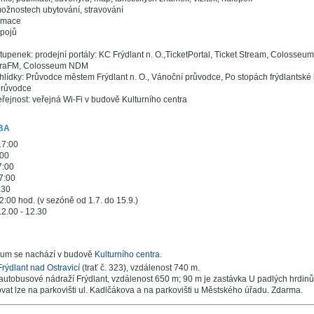
ožnostech ubytování, stravování
ormace
spojů
tupenek: prodejní portály: KC Frýdlant n. O.,TicketPortal, Ticket Stream, Colosseu
turaFM, Colosseum NDM
ohlídky: Průvodce městem Frýdlant n. O., Vánoční průvodce, Po stopách frýdlantské li
průvodce
eřejnost: veřejná Wi-Fi v budově Kulturního centra
BA
17:00
:00
7:00
7:00
:30
:00 hod. (v sezóně od 1.7. do 15.9.)
2.00 - 12.30
trum se nachází v budově
Kulturního centra
.
Frýdlant nad Ostravicí
(trať č. 323), vzdálenost 740 m.
autobusové nádraží Frýdlant, vzdálenost 650 m; 90 m je zastávka U padlých hrdinů
at lze na parkovišti ul. Kadlčákova a na parkovišti u Městského úřadu. Zdarma.