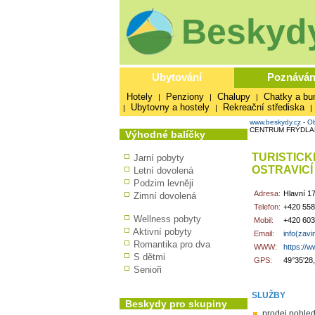
Beskydy
Ubytování
Poznáván
Hotely
Penziony
Chalupy
Chatky a bu
|
|
|
Ubytovny a hostely
Rekreační střediska
|
|
|
www.beskydy.cz
-
Ob
CENTRUM FRÝDLAN
Výhodné balíčky
TURISTIC
Jarní pobyty
OSTRAVICÍ
Letní dovolená
Podzim levněji
Adresa:
Hlavní 17
Zimní dovolená
Telefon:
+420 558
Wellness pobyty
Mobil:
+420 603
Aktivní pobyty
Email:
info(zavi
Romantika pro dva
WWW:
https://w
S dětmi
GPS:
49°35'28
Senioři
SLUŽBY
Beskydy pro skupiny
prodej pohledn