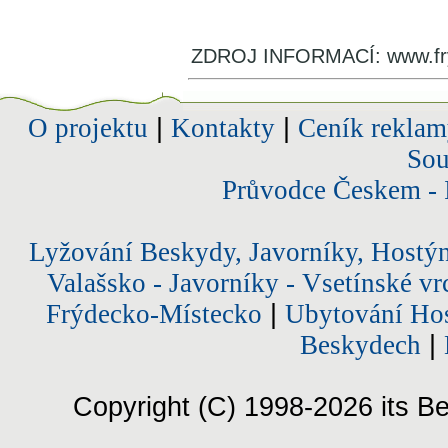
ZDROJ INFORMACÍ: www.fry
O projektu
|
Kontakty
|
Ceník reklam
Sou
Průvodce Českem - 
Lyžování Beskydy, Javorníky, Hostý
Valašsko - Javorníky - Vsetínské vr
Frýdecko-Místecko
|
Ubytování Hos
Beskydech
|
Copyright (C) 1998-2026 its Be