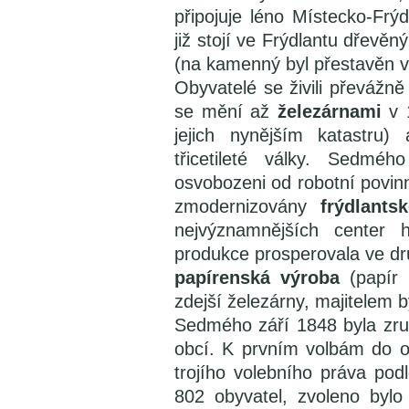
připojuje léno Místecko-Frý
již stojí ve Frýdlantu dřevěn
(na kamenný byl přestavěn v
Obyvatelé se živili převážn
se mění až
železárnami
v 1
jejich nynějším katastru
třicetileté války. Sedmé
osvobozeni od robotní povin
zmodernizovány
frýdlants
nejvýznamnějších center
produkce prosperovala ve druh
papírenská výroba
(papír 
zdejší železárny, majitelem 
Sedmého září 1848 byla zruš
obcí. K prvním volbám do obe
trojího volebního práva pod
802 obyvatel, zvoleno bylo