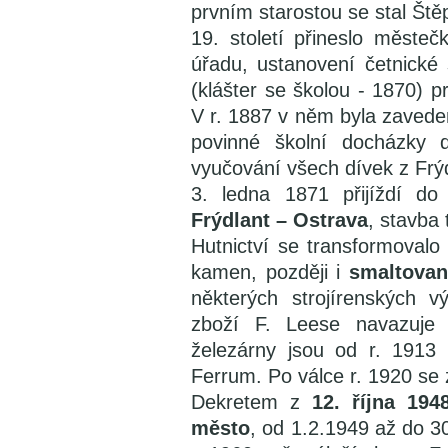
prvním starostou se stal Ště
19. století přineslo měste
úřadu, ustanovení četnické 
(klášter se školou - 1870) p
V r. 1887 v něm byla zaved
povinné školní docházky d
vyučování všech dívek z Frýd
3. ledna 1871 přijíždí d
Frýdlant – Ostrava
, stavba 
Hutnictví se transformoval
kamen, později i
smaltovan
některých strojírenských 
zboží F. Leese navazuje s
železárny jsou od r. 1913 
Ferrum. Po válce r. 1920 se 
Dekretem z
12. října 19
město
, od 1.2.1949 až do 3