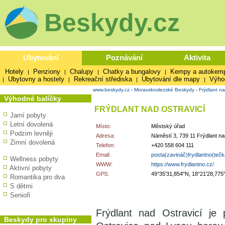
Beskydy.cz
Ubytování
Poznávání
Aktivita
Hotely
Penziony
Chalupy
Chatky a bungalovy
Kempy a autokem
|
|
|
|
Ubytovny a hostely
Rekreační střediska
Ubytování dle mapy
Výho
|
|
|
|
www.beskydy.cz
-
Moravskoslezské Beskydy
-
Frýdlant na
Výhodné balíčky
FRÝDLANT NAD OSTRAVICÍ
Jarní pobyty
Letní dovolená
Místo:
Městský úřad
Podzim levněji
Adresa:
Náměstí 3, 739 11 Frýdlant na
Zimní dovolená
Telefon:
+420 558 604 111
Email:
posta(zavináč)frydlantno(teč
Wellness pobyty
WWW:
https://www.frydlantno.cz/
Aktivní pobyty
GPS:
49°35'31,854"N, 18°21'28,775
Romantika pro dva
S dětmi
Senioři
Frýdlant nad Ostravicí je
Beskydy pro skupiny