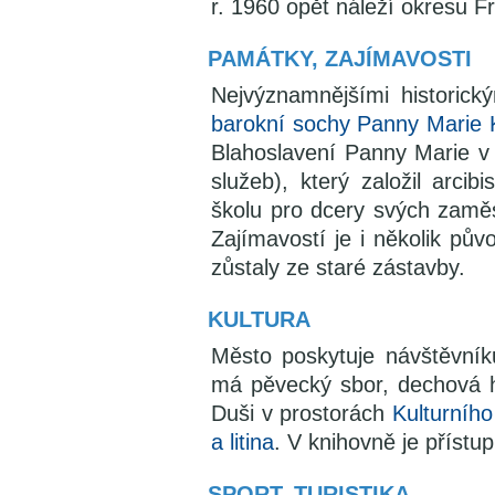
r. 1960 opět náleží okresu F
PAMÁTKY, ZAJÍMAVOSTI
Nejvýznamnějšími historic
barokní sochy Panny Marie 
Blahoslavení Panny Marie 
služeb), který založil arcib
školu pro dcery svých zaměs
Zajímavostí je i několik pů
zůstaly ze staré zástavby.
KULTURA
Město poskytuje návštěvníků
má pěvecký sbor, dechová hu
Duši v prostorách
Kulturníh
a litina
. V knihovně je přístup
SPORT, TURISTIKA