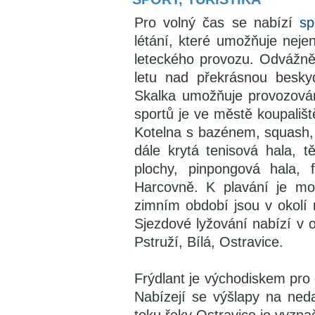
Pro volný čas se nabízí
sp
létání, které umožňuje neje
leteckého provozu. Odvážněj
letu nad překrásnou beskyd
Skalka umožňuje provozování
sportů je ve městě koupališ
Kotelna s bazénem, squash, b
dále krytá tenisová hala, t
plochy, pinpongová hala, 
Harcovně. K plavání je mož
zimním období jsou v okolí 
Sjezdové lyžování nabízí v o
Pstruží, Bílá, Ostravice.
Frýdlant je východiskem pro c
Nabízejí se výšlapy na ned