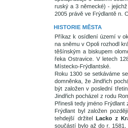
ruský a 3 německé) - jejichž
2005 právě ve Frýdlantě n. 
HISTORIE MĚSTA
Příkaz k osídlení území v o
na sněmu v Opoli rozhodl kr
těšínským a biskupem olomo
řeka Ostravice. V letech 12
Místecko-Frýdlantské.
Roku 1300 se setkáváme s
domněnka, že Jindřich pochá
být založen v poslední třetin
Jindřich pocházel z rodu Ron
Přinesli tedy jméno Frýdlant
Frýdlant byl založen pozděj
tehdejší držitel
Lacko z Kr
součástí bylo až do r. 1581