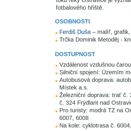
toku řeky Ostravice je vyz
fotbalového hřiště.
OSOBNOSTI
Ferdiš Duša
– malíř, grafik
Trčka Dominik Metoděj - kn
DOSTUPNOST
Vzdálenost vzdušnou čarou
Silniční spojení: Územím mě
Autobusová doprava: autob
Místek a.s.
Železniční doprava: trať č. 
č. 324 Frýdlant nad Ostravic
Pro turisty: modrá TZ na On
6007, 6008
Na kole: cyklotrasa č. 6004