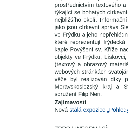
prostřednictvím textového a 
týkající se bohatých církev
nejbližšího okolí. Informač
jako jsou církevní správa Sle
ve Frýdku a jeho nepřehlédn
které reprezentují frýdecká
kaple Povýšení sv. Kříže na
objekty ve Frýdku, Lískovc
(textový a obrazový materi
webových stránkách svatoján
věže byl realizován díky 
Moravskoslezský kraj a St
sdružení Filip Neri.
Zajímavosti
Nová
stálá expozice „Pohledy