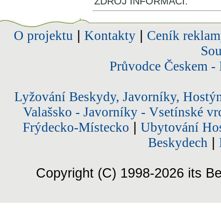
ZDROJ INFORMACÍ:
O projektu
|
Kontakty
|
Ceník reklam
Sou
Průvodce Českem - 
Lyžování Beskydy, Javorníky, Hostý
Valašsko - Javorníky - Vsetínské vr
Frýdecko-Místecko
|
Ubytování Hos
Beskydech
|
Copyright (C) 1998-2026 its Be