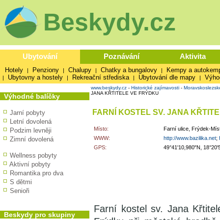
Beskydy.cz
Ubytování
Poznávání
Aktivita
Hotely
Penziony
Chalupy
Chatky a bungalovy
Kempy a autokem
|
|
|
|
Ubytovny a hostely
Rekreační střediska
Ubytování dle mapy
Výho
|
|
|
|
www.beskydy.cz
-
Historické zajímavosti
-
Moravskoslezsk
JANA KŘTITELE VE FRÝDKU
Výhodné balíčky
FARNÍ KOSTEL SV. JANA KŘTIT
Jarní pobyty
Letní dovolená
Místo:
Farní ulice, Frýdek-Mís
Podzim levněji
WWW:
http://www.bazilika.net
;
Zimní dovolená
GPS:
49°41'10,980"N, 18°20'
Wellness pobyty
Aktivní pobyty
Romantika pro dva
S dětmi
Senioři
Farní kostel sv. Jana Křtit
Beskydy pro skupiny