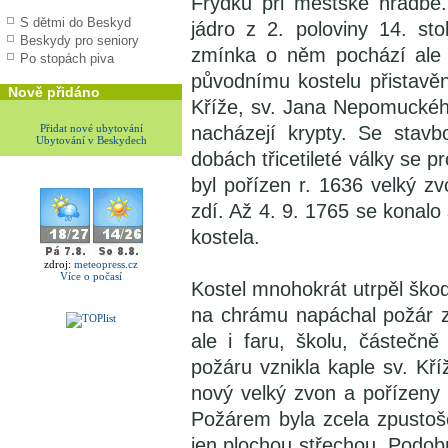
Frýdku při městské hradbě.
S dětmi do Beskyd
jádro z 2. poloviny 14. st
Beskydy pro seniory
zmínka o něm pochází ale 
Po stopách piva
původnímu kostelu přistavěn
Nově přidáno
Kříže, sv. Jana Nepomuckéh
Přidat nové ubytování
nacházejí krypty. Se stavb
Ubytování v Beskydech
dobách třicetileté války se 
byl pořízen r. 1636 velký z
zdí. Až 4. 9. 1765 se konalo
kostela.
zdroj:
meteopress.cz
Více o počasí
Kostel mnohokrát utrpěl ško
na chrámu napáchal požár ze
ale i faru, školu, částeč
požáru vznikla kaple sv. Kří
nový velký zvon a pořízeny 
Požárem byla zcela zpustoše
jen plochou střechou. Podobn