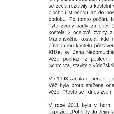
se zcela roztavily a kosteln
plochou střechou až do posl
podobu. Po tomto požáru by
Tyto zvony padly za oběť 1
kostela 3 ocelové zvony z
Mariánského kostela, kde n
původnímu kostelu přistavěn
Kříže, sv. Jana Nepomucké
věže pochází z poslední t
Schmidta, stavitele vídeňsk
V r.1993 začala generální op
Věž byla proto stažena oce
věže. Přesto se i dnes zvoní
V roce 2011 byla v horní 
expozice „Pohledy do dějin f