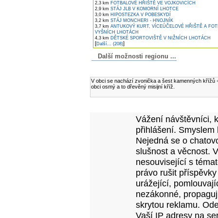
2,3 km
FOTBALOVÉ HŘIŠTĚ VE VOJKOVICÍCH
2,9 km
STÁJ JLB V KOMORNÍ LHOTCE
3,0 km
HIPOSTEZKA V POBESKYDÍ
3,2 km
STÁJ MONCHERI - HNOJNÍK
3,7 km
ANTUKOVÝ KURT, VÍCEÚČELOVÉ HŘIŠTĚ A FOT
VYŠNÍCH LHOTÁCH
4,3 km
DĚTSKÉ SPORTOVIŠTĚ V NIŽNÍCH LHOTÁCH
[
]
Další... (208)
Další možnosti regionu ...
Komentáře k článku
V obci se nachází zvonička a šest kamenných křížů +
obci osmý a to dřevěný misijní kříž.
Přidejte vlastní komentář k tomuto článk
Vážení návštěvníci, 
přihlášení. Smyslem 
Nejedná se o chatovo
slušnost a věcnost. 
nesouvisející s téma
právo rušit příspěvky
urážející, pomlouvají
nezákonné, propagujíc
skrytou reklamu. Od
Vaší IP adresy na se