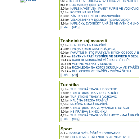
563 m
KOSTEL SV. JAKUBA A SV. FILIPA V DOBRATICÍC
567 m
DOBRATICKÝ HŘBITOV
2,5 km
KAPLE NAVŠTÍVENÍ PANNY MARIE VE VOJKOVIC
3,1 km
KOSTEL NA PRAŠIVÉ
3,3 km
ZÁMEK V HORNÍCH TOŠANOVICÍCH
3,5 km
VELKOSTATKY V DOLNÍCH TOŠANOVICÍCH
3,9 km
KAPLIČKY, ZVONIČKY A KŘÍŽE VE VYŠNÍCH LH
[
]
Další... (241)
Technické zajímavosti
3,1 km
ROZHLEDNA NA PRAŠIVÉ
4,3 km
PIVOVAR RADEGAST NOŠOVICE
9,0 km
PAMÁTNÉ MÍSTO PARTYZÁNSKÝCH ODBOJŮ A 
11,6 km
ZBYTKY HRÁZÍ RYBNÍKU VE STAVECH V SEDL
13,4 km
RADIOKOMUNIKAČNÍ VĚŽ NA LYSÉ HOŘE
14,3 km
VĚTRNÉ MLÝNKY V ŠENOVĚ
15,1 km
ROZHLEDNA NA KOPCI OKROUHLÁ VE STAŘÍČI
15,1 km
DŮL PASKOV VE STAŘÍČI - CVIČNÁ ŠTOLA
[
]
Další... (21)
Turistika
1,4 km
TURISTICKÁ TRASA Z DOBRATIC
1,8 km
CYKLOTURISTIKA V DOBRATICÍCH
2,4 km
TURISTICKÉ TRASY Z VOJKOVIC
3,2 km
NAUČNÁ STEZKA PRAŠIVÁ
3,5 km
PRAŠIVÁ A MALÁ PRAŠIVÁ
3,9 km
CYKLOTURISTIKA VE VYŠNÍCH LHOTÁCH
4,0 km
NS PRAŠIVÁ Z HNOJNÍKU
4,2 km
TURISTICKÁ TRASA VYŠNÍ LHOTY - MALÁ PRAŠ
[
]
Další... (103)
Sport
647 m
FOTBALOVÉ HŘIŠTĚ TJ DOBRATICE
2,1 km
SPORTOVNÍ STŘELNICE SBTS VOJKOVICE