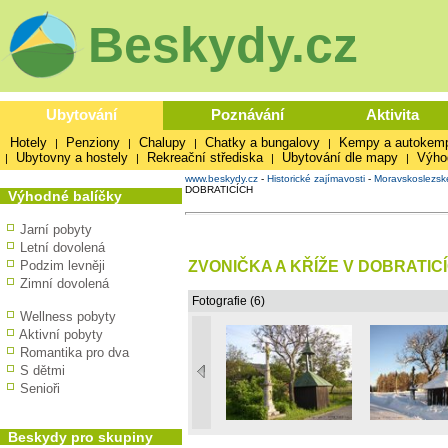
Beskydy.cz
Ubytování
Poznávání
Aktivita
Hotely
Penziony
Chalupy
Chatky a bungalovy
Kempy a autokem
|
|
|
|
Ubytovny a hostely
Rekreační střediska
Ubytování dle mapy
Výho
|
|
|
|
www.beskydy.cz
-
Historické zajímavosti
-
Moravskoslezsk
DOBRATICÍCH
Výhodné balíčky
Jarní pobyty
Letní dovolená
ZVONIČKA A KŘÍŽE V DOBRATIC
Podzim levněji
Zimní dovolená
Fotografie (6)
Wellness pobyty
Aktivní pobyty
Romantika pro dva
S dětmi
Senioři
Beskydy pro skupiny