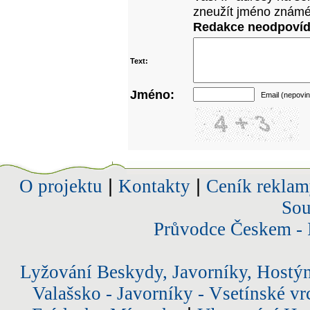
zneužít jméno známé
Redakce neodpovídá
Text:
Jméno:
Email (nepovin
O projektu
|
Kontakty
|
Ceník reklam
Sou
Průvodce Českem - 
Lyžování Beskydy, Javorníky, Hostý
Valašsko - Javorníky - Vsetínské vr