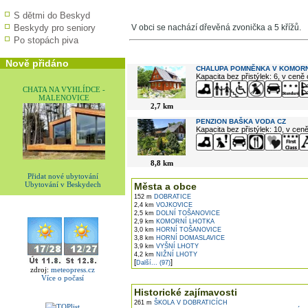
S dětmi do Beskyd
Beskydy pro seniory
V obci se nachází dřevěná zvonička a 5 křížů.
Po stopách piva
V okolí najdete ...
Nově přidáno
CHALUPA POMNĚNKA V KOMORN
Kapacita bez přistýlek: 6, v ceně
CHATA NA VYHLÍDCE -
MALENOVICE
2,7 km
PENZION BAŠKA VODA CZ
Kapacita bez přistýlek: 10, v cen
8,8 km
Přidat nové ubytování
Ubytování v Beskydech
Města a obce
152 m
DOBRATICE
2,4 km
VOJKOVICE
2,5 km
DOLNÍ TOŠANOVICE
2,9 km
KOMORNÍ LHOTKA
3,0 km
HORNÍ TOŠANOVICE
3,8 km
HORNÍ DOMASLAVICE
3,9 km
VYŠNÍ LHOTY
4,2 km
NIŽNÍ LHOTY
[
]
Další... (97)
zdroj:
meteopress.cz
Více o počasí
Historické zajímavosti
261 m
ŠKOLA V DOBRATICÍCH