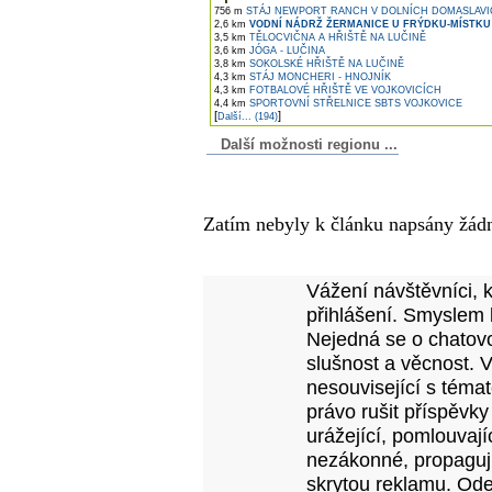
756 m
STÁJ NEWPORT RANCH V DOLNÍCH DOMASLAVI
2,6 km
VODNÍ NÁDRŽ ŽERMANICE U FRÝDKU-MÍSTKU
3,5 km
TĚLOCVIČNA A HŘIŠTĚ NA LUČINĚ
3,6 km
JÓGA - LUČINA
3,8 km
SOKOLSKÉ HŘIŠTĚ NA LUČINĚ
4,3 km
STÁJ MONCHERI - HNOJNÍK
4,3 km
FOTBALOVÉ HŘIŠTĚ VE VOJKOVICÍCH
4,4 km
SPORTOVNÍ STŘELNICE SBTS VOJKOVICE
[
]
Další... (194)
Další možnosti regionu ...
Komentáře k článku
Zatím nebyly k článku napsány žád
Přidejte vlastní komentář
Vážení návštěvníci, 
přihlášení. Smyslem 
Nejedná se o chatovo
slušnost a věcnost. 
nesouvisející s téma
právo rušit příspěvky
urážející, pomlouvají
nezákonné, propagujíc
skrytou reklamu. Od