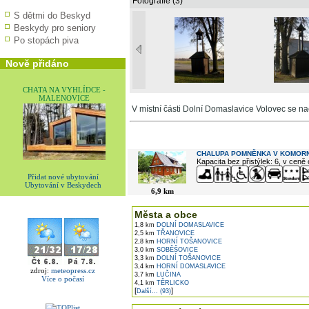
Fotografie (3)
S dětmi do Beskyd
Beskydy pro seniory
Po stopách piva
Nově přidáno
CHATA NA VYHLÍDCE -
MALENOVICE
V místní části Dolní Domaslavice Volovec se nac
V okolí najdete ...
CHALUPA POMNĚNKA V KOMORN
Kapacita bez přistýlek: 6, v ceně
Přidat nové ubytování
Ubytování v Beskydech
6,9 km
Města a obce
1,8 km
DOLNÍ DOMASLAVICE
2,5 km
TŘANOVICE
2,8 km
HORNÍ TOŠANOVICE
3,0 km
SOBĚŠOVICE
3,3 km
DOLNÍ TOŠANOVICE
3,4 km
HORNÍ DOMASLAVICE
zdroj:
meteopress.cz
3,7 km
LUČINA
Více o počasí
4,1 km
TĚRLICKO
[
]
Další... (93)