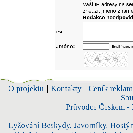
Vaší IP adresy na se
zneužít jméno známé
Redakce neodpovídá
Text:
Jméno:
Email (nepovin
O projektu
|
Kontakty
|
Ceník reklam
Sou
Průvodce Českem - 
Lyžování Beskydy, Javorníky, Hostý