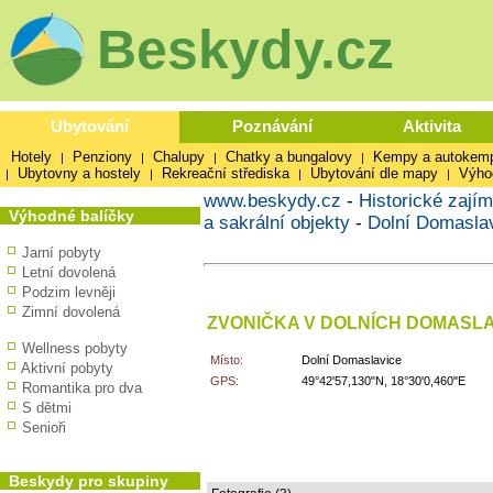
Beskydy.cz
Ubytování
Poznávání
Aktivita
Hotely
Penziony
Chalupy
Chatky a bungalovy
Kempy a autokem
|
|
|
|
Ubytovny a hostely
Rekreační střediska
Ubytování dle mapy
Výho
|
|
|
|
www.beskydy.cz
-
Historické zajím
Výhodné balíčky
a sakrální objekty
-
Dolní Domasla
Jarní pobyty
Letní dovolená
Podzim levněji
Zimní dovolená
ZVONIČKA V DOLNÍCH DOMASLA
Wellness pobyty
Místo:
Dolní Domaslavice
Aktivní pobyty
GPS:
49°42'57,130"N, 18°30'0,460"E
Romantika pro dva
S dětmi
Senioři
Beskydy pro skupiny