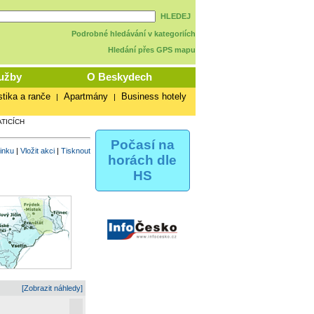
HLEDEJ
Podrobné hledávání v kategoriích
Hledání přes GPS mapu
užby
O Beskydech
stika a ranče
Apartmány
Business hotely
|
|
TICÍCH
Počasí na
vinku
|
Vložit akci
|
Tisknout
horách dle
HS
[Zobrazit náhledy]