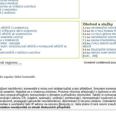
EZKA PRAŠIVÁ
 MALÁ PRAŠIVÁ
STIKA VE VYŠNÍCH LHOTÁCH
Á Z HNOJNÍKU
Á Z NOŠOVIC
Obchod a služby
 HŘIŠTĚ TJ DOBRATICE
3,2 km
INFORMAČNÍ CENTR
 STŘELNICE SBTS VOJKOVICE
5,6 km
BC-CYKLO ROMAN Š
 HŘIŠTĚ VE VOJKOVICÍCH
6,4 km
V-CYKLO SERVIS P
V KOMORNÍ LHOTCE
7,1 km
INFORMAČNÍ CENTR
A V POBESKYDÍ
7,1 km
SAUNA POHODÁRNA L
HERI - HNOJNÍK
8,8 km
CYKLO SERVIS OLDŘ
KURT, VÍCEÚČELOVÉ HŘIŠTĚ A FOTBALOVÉ HŘIŠTĚ VE
MĚSTĚ
CH
9,4 km
ŽELEZNIČNÍ STANIC
ORTOVIŠTĚ V NIŽNÍCH LHOTÁCH
9,6 km
SERVIS JUMP SPORT
[
]
Další... (88)
i regionu ...
Uvedené vzdálenosti jso
lánku
nku napsány žádné komentáře.
ní komentář k tomuto článku
ážení návštěvníci, komentáře k místu smí vkládat každý a bez přihlášení. Smyslem komentá
ipů ostatním. Nejedná se o chatovou místnost. Prosíme všechny přispívající o slušnost a vě
rávo smazat příspěvky nesouvisející s tématem a příspěvky nesmyslné. Taktéž si vyhrazuj
orušující zákony ČR, vulgární, spamující, urážející, pomlouvající, nerespektující soukromí o
ezákonné, propagující jakoukoliv nesnášenlivost, diskriminaci či skrytou reklamu. Odeslán
ouhlas k uveřejnění Vaší IP adresy na serveru Beskydy.cz. Vaše jméno či nick nesmí zneuž
edakce neodpovídá za obsah diskusních příspěvků.