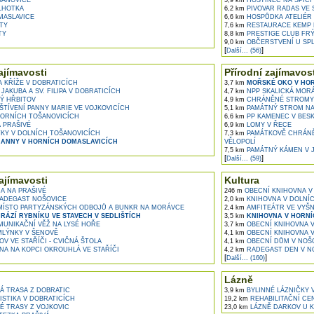
ŠANOVICE
5,9 km
HOSTINEC NA ŠPICI 
LHOTKA
6,2 km
PIVOVAR RADAS VE 
MASLAVICE
6,6 km
HOSPŮDKA ATELIÉR 
TY
7,6 km
RESTAURACE KEMP 
TY
8,8 km
PRESTIGE CLUB FRÝ
9,0 km
OBČERSTVENÍ U SPL
[
]
Další... (56)
ajímavosti
Přírodní zajímavost
 KŘÍŽE V DOBRATICÍCH
3,7 km
MOŘSKÉ OKO V HOR
JAKUBA A SV. FILIPA V DOBRATICÍCH
4,7 km
NPP SKALICKÁ MOR
Ý HŘBITOV
4,9 km
CHRÁNĚNÉ STROMY 
ŠTÍVENÍ PANNY MARIE VE VOJKOVICÍCH
5,1 km
PAMÁTNÝ STROM NA
ORNÍCH TOŠANOVICÍCH
6,6 km
PP KAMENEC V BES
 PRAŠIVÉ
6,9 km
LOMY V ŘECE
KY V DOLNÍCH TOŠANOVICÍCH
7,3 km
PAMÁTKOVĚ CHRÁNĚ
. ANNY V HORNÍCH DOMASLAVICÍCH
VĚLOPOLÍ
7,5 km
PAMÁTNÝ KÁMEN V 
[
]
Další... (59)
ajímavosti
Kultura
 NA PRAŠIVÉ
246 m
OBECNÍ KNIHOVNA V
ADEGAST NOŠOVICE
2,0 km
KNIHOVNA V DOLNÍ
ÍSTO PARTYZÁNSKÝCH ODBOJŮ A BUNKR NA MORÁVCE
2,4 km
AMFITEÁTR VE VYŠ
RÁZÍ RYBNÍKU VE STAVECH V SEDLIŠTÍCH
3,5 km
KNIHOVNA V HORNÍ
UNIKAČNÍ VĚŽ NA LYSÉ HOŘE
3,7 km
OBECNÍ KNIHOVNA V
LÝNKY V ŠENOVĚ
4,1 km
OBECNÍ KNIHOVNA V
V VE STAŘÍČI - CVIČNÁ ŠTOLA
4,1 km
OBECNÍ DŮM V NOŠ
A NA KOPCI OKROUHLÁ VE STAŘÍČI
4,2 km
RADEGAST DEN V N
[
]
Další... (160)
Lázně
Á TRASA Z DOBRATIC
3,9 km
BYLINNÉ LÁZNIČKY 
STIKA V DOBRATICÍCH
19,2 km
REHABILITAČNÍ C
É TRASY Z VOJKOVIC
23,0 km
LÁZNĚ DARKOV U K