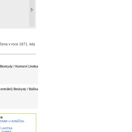
nčena v roce 1871, kdy
 Beskydy / Komorní Lhotka
entrální) Beskydy / Baška
va
OVAR U KONÍČKA -
Í LHOTKA