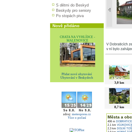
S dětmi do Beskyd
Beskydy pro seniory
Po stopách piva
Nově přidáno
CHATA NA VYHLÍDCE -
MALENOVICE
V Dobraticích z
v ní bylo zaháj
V okolí najdet
Přidat nové ubytování
Ubytování v Beskydech
3,0 km
8,7 km
zdroj:
meteopress.cz
Města a obc
Více o počasí
406 m
DOBRATICE
2,1 km
VOJKOVIC
2,3 km
DOLNÍ TOŠ