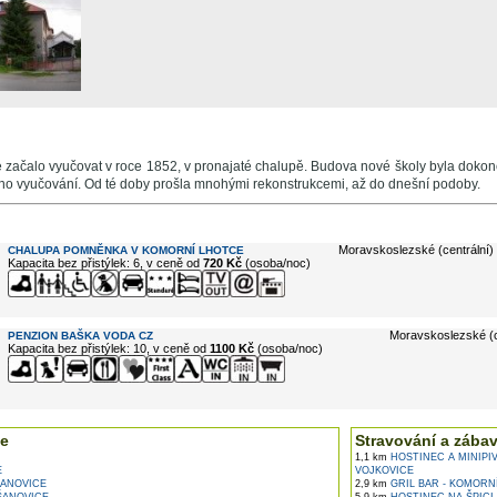
e začalo vyučovat v roce 1852, v pronajaté chalupě. Budova nové školy byla doko
eno vyučování. Od té doby prošla mnohými rekonstrukcemi, až do dnešní podoby.
e ...
Moravskoslezské (centrální)
CHALUPA POMNĚNKA V KOMORNÍ LHOTCE
Kapacita bez přistýlek: 6, v ceně od
720 Kč
(osoba/noc)
Moravskoslezské (c
PENZION BAŠKA VODA CZ
Kapacita bez přistýlek: 10, v ceně od
1100 Kč
(osoba/noc)
e
Stravování a zába
1,1 km
HOSTINEC A MINIPIV
E
VOJKOVICE
ANOVICE
2,9 km
GRIL BAR - KOMORN