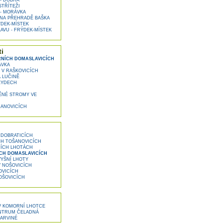
- DOBRÁ
STŘÍTEŽI
- MORÁVKA
NA PŘEHRADĚ BAŠKA
DEK-MÍSTEK
AVU - FRÝDEK-MÍSTEK
i
NÍCH DOMASLAVICÍCH
ÁVKA
V RAŠKOVICÍCH
 LUČINĚ
KYDECH
NÉ STROMY VE
JANOVICÍCH
 DOBRATICÍCH
CH TOŠANOVICÍCH
NÍCH LHOTÁCH
CH DOMASLAVICÍCH
YŠNÍ LHOTY
 NOŠOVICÍCH
OVICÍCH
OŠOVICÍCH
V KOMORNÍ LHOTCE
ENTRUM ČELADNÁ
ARVINÉ