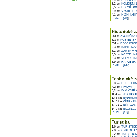
2,9 km
HORNÍ TO
3,2 km
KOMORNÍ 
3,5 km
HORNÍ DO
3,9 km
VYŠNÍ LHO
4,1 km
NIŽNÍ LHO
[
]
Další... (98)
Historické z
261 m
ZVONIČKA A
322 m
KOSTEL SV. 
331 m
DOBRATICK
2,3 km
KAPLE NAV
3,2 km
ZÁMEK V H
3,3 km
KOSTEL NA
3,3 km
VELKOSTAT
3,9 km
KAPLE SV
[
]
Další... (244)
Technické z
3,3 km
ROZHLEDNA
4,2 km
PIVOVAR R
9,3 km
PAMÁTNÉ M
11,4 km
ZBYTKY H
13,6 km
RADIOKOM
14,0 km
VĚTRNÉ M
14,9 km
DŮL PASKO
14,9 km
ROZHLEDN
[
]
Další... (21)
Turistika
1,6 km
TURISTICK
2,0 km
CYKLOTURI
2,2 km
TURISTICK