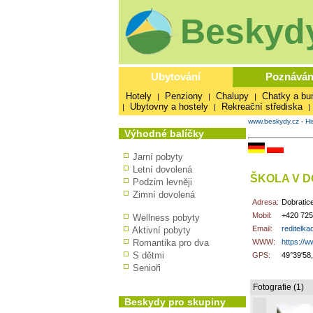
Beskydy
Ubytování
Poznáván
Hotely
Penziony
Chalupy
Chatky a bu
|
|
|
Ubytovny a hostely
Rekreační střediska
|
|
|
www.beskydy.cz
-
Hi
Výhodné balíčky
Jarní pobyty
Letní dovolená
ŠKOLA V D
Podzim levněji
Zimní dovolená
Adresa:
Dobratice
Mobil:
+420 725
Wellness pobyty
Email:
reditelk
Aktivní pobyty
Romantika pro dva
WWW:
https://w
S dětmi
GPS:
49°39'58
Senioři
Fotografie (1)
Beskydy pro skupiny