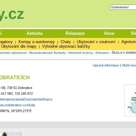
.cz
í
Aktivita
Relaxace
Akce
Sl
ngalovy
Kempy a autokempy
Chaty
Ubytování v soukromí
Agroturi
|
|
|
|
Ubytování dle mapy
Výhodné ubytovací balíčky
|
storické zajímavosti
-
Moravskoslezské Beskydy
-
Historické budovy
-
Dobratice
-
ŠKOLA V DOBRA
Upravit informace
|
Vložit no
OBRATICÍCH
 58, 739 51 Dobratice
 617 082, 725 165 872
adobratice(zavináč)seznam(tečka)cz
ww.zsdobratice.cz/skola
,086"N, 18°29'5,273"E