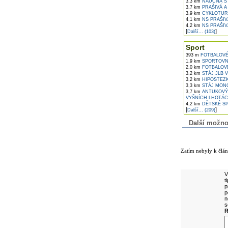
3,3 km
NAUČNÁ ST
3,7 km
PRAŠIVÁ A
3,9 km
CYKLOTURI
4,1 km
NS PRAŠIV
4,2 km
NS PRAŠIV
[
]
Další... (103)
Sport
393 m
FOTBALOVÉ
1,9 km
SPORTOVNÍ
2,0 km
FOTBALOVÉ
3,2 km
STÁJ JLB 
3,2 km
HIPOSTEZK
3,3 km
STÁJ MONC
3,7 km
ANTUKOVÝ 
VYŠNÍCH LHOTÁ
4,2 km
DĚTSKÉ SP
[
]
Další... (209)
Další možnost
Komentáře k č
Zatím nebyly k člá
Přidejte vlast
V
t
p
p
n
s
R