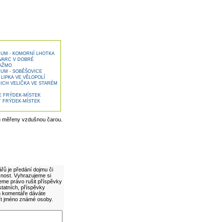
UM - KOMORNÍ LHOTKA
VARC V DOBRÉ
RAŽMO
UM - SOBĚŠOVICE
IPKA VE VĚLOPOLÍ
ICH VELIČKA VE STARÉM
E FRÝDEK-MÍSTEK
 FRÝDEK-MÍSTEK
u měřeny vzdušnou čarou.
řů je předání dojmu či
cnost. Vyhrazujeme si
eme právo rušit příspěvky
statních, příspěvky
ím komentáře dáváte
ít jméno známé osoby.