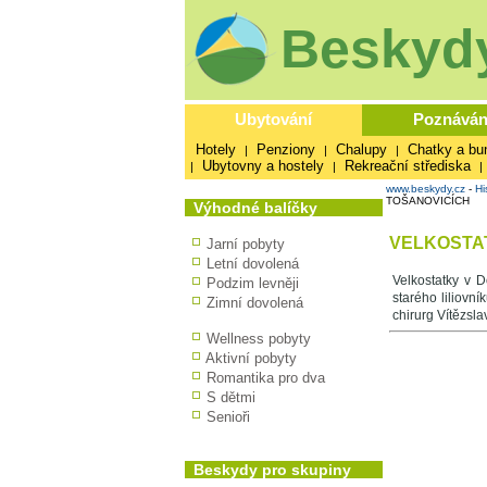
Beskydy
Ubytování
Poznáván
Hotely
Penziony
Chalupy
Chatky a bu
|
|
|
Ubytovny a hostely
Rekreační střediska
|
|
|
www.beskydy.cz
-
Hi
TOŠANOVICÍCH
Výhodné balíčky
VELKOSTAT
Jarní pobyty
Letní dovolená
Velkostatky v D
Podzim levněji
starého liliovn
Zimní dovolená
chirurg Vítězsla
Wellness pobyty
Aktivní pobyty
Romantika pro dva
S dětmi
Senioři
Beskydy pro skupiny