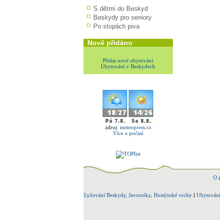
S dětmi do Beskyd
Beskydy pro seniory
Po stopách piva
Nově přidáno
Přidat nové ubytování
Ubytování v Beskydech
zdroj:
meteopress.cz
Více o počasí
O 
Lyžování Beskydy, Javorníky, Hostýnské vrchy
|
Ubytování