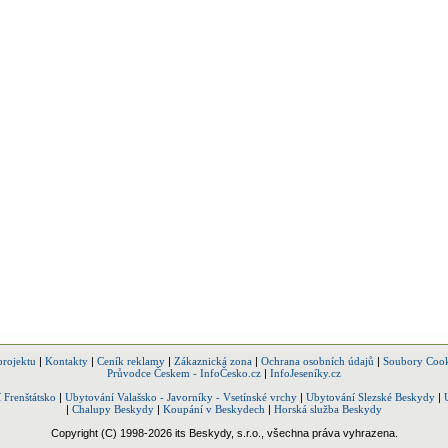
projektu
|
Kontakty
|
Ceník reklamy
|
Zákaznická zona
|
Ochrana osobních údajů
|
Soubory Cook
Průvodce Českem - InfoČesko.cz
|
InfoJeseníky.cz
 Frenštátsko
|
Ubytování Valašsko - Javorníky - Vsetínské vrchy
|
Ubytování Slezské Beskydy
|
|
Chalupy Beskydy
|
Koupání v Beskydech
|
Horská služba Beskydy
Copyright (C) 1998-2026 its Beskydy, s.r.o., všechna práva vyhrazena.