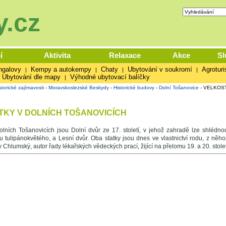
.cz
í
Aktivita
Relaxace
Akce
Sl
ngalovy
Kempy a autokempy
Chaty
Ubytování v soukromí
Agroturi
|
|
|
|
Ubytování dle mapy
Výhodné ubytovací balíčky
|
storické zajímavosti
-
Moravskoslezské Beskydy
-
Historické budovy
-
Dolní Tošanovice
-
VELKOST
KY V DOLNÍCH TOŠANOVICÍCH
olních Tošanovicích jsou Dolní dvůr ze 17. století, v jehož zahradě lze shlédno
íku tulipánokvětého, a Lesní dvůr. Oba statky jsou dnes ve vlastnictví rodu, z n
v Chlumský, autor řady lékařských vědeckých prací, žijící na přelomu 19. a 20. stolet