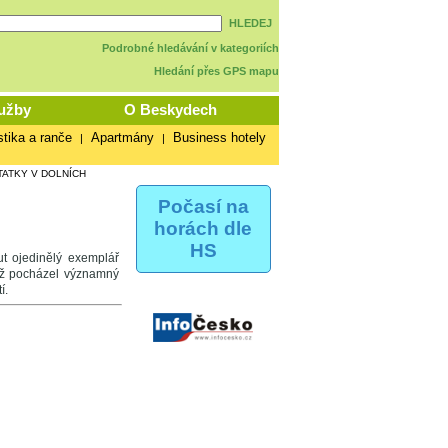
HLEDEJ
Podrobné hledávání v kategoriích
Hledání přes GPS mapu
užby
O Beskydech
stika a ranče
Apartmány
Business hotely
|
|
ATKY V DOLNÍCH
Počasí na
horách dle
HS
ut ojedinělý exemplář
ěhož pocházel významný
í.