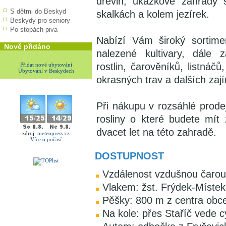
dřevin, ukázkové zahrady 
S dětmi do Beskyd
skalkách a kolem jezírek.
Beskydy pro seniory
Po stopách piva
Nabízí Vám široký sortimen
Nově přidáno
nalezené kultivary, dále z
rostlin, čarověníků, listnáčů
Přidat nové ubytování
Ubytování v Beskydech
okrasných trav a dalších zaj
Při nákupu v rozsáhlé prode
rosliny o které budete mít
dvacet let na této zahradě.
zdroj:
meteopress.cz
Více o počasí
DOSTUPNOST
Vzdálenost vzdušnou čarou
Vlakem: žst. Frýdek-Místek
Pěšky: 800 m z centra obc
Na kole: přes Staříč vede c