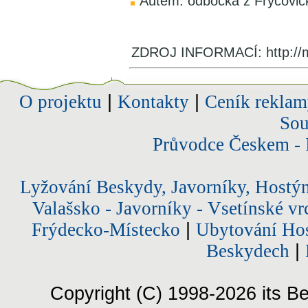
Autem: odbočka z Fryčovick
ZDROJ INFORMACÍ: http://m
O projektu
|
Kontakty
|
Ceník reklam
Sou
Průvodce Českem - 
Lyžování Beskydy, Javorníky, Hostý
Valašsko - Javorníky - Vsetínské vr
Frýdecko-Místecko
|
Ubytování Hos
Beskydech
|
Copyright (C) 1998-2026 its Be