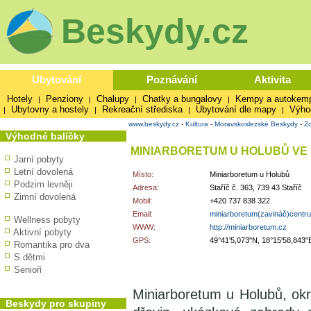
Beskydy.cz
Ubytování
Poznávání
Aktivita
Hotely
Penziony
Chalupy
Chatky a bungalovy
Kempy a autokem
|
|
|
|
Ubytovny a hostely
Rekreační střediska
Ubytování dle mapy
Výho
|
|
|
|
www.beskydy.cz
-
Kultura
-
Moravskoslezské Beskydy
-
Zo
Výhodné balíčky
MINIARBORETUM U HOLUBŮ VE 
Jarní pobyty
Letní dovolená
Místo:
Miniarboretum u Holubů
Podzim levněji
Adresa:
Staříč č. 363, 739 43 Staříč
Zimní dovolená
Mobil:
+420 737 838 322
Email:
miniarboretum(zavináč)centr
Wellness pobyty
WWW:
http://miniarboretum.cz
Aktivní pobyty
GPS:
49°41'5,073"N, 18°15'58,843"
Romantika pro dva
S dětmi
Senioři
Miniarboretum u Holubů, okr
Beskydy pro skupiny