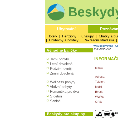
Beskydy
Ubytování
Poznáván
Hotely
Penziony
Chalupy
Chatky a bu
|
|
|
Ubytovny a hostely
Rekreační střediska
|
|
|
www.beskydy.cz
-
Ob
JABLUNKOVA
Výhodné balíčky
INFORMAČN
Jarní pobyty
Letní dovolená
Místo:
Podzim levněji
Zimní dovolená
Adresa:
Wellness pobyty
Telefon:
Aktivní pobyty
Mobil:
Romantika pro dva
Email:
S dětmi
WWW:
Senioři
GPS:
Beskydy pro skupiny