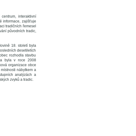
 centrum, interaktivní
é informace, zajišťuje
aci tradičních řemesel
ání původních tradic,
vině 18. století byla
osledních desetiletích
obec rozhodla stavbu
ova byla v roce 2008
vková organizace obce
 místnosti nábytkem a
stupních analýzách a
kých zvyků a tradic.