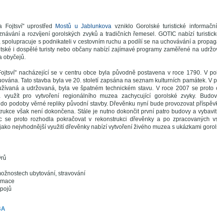
 Fojtsví" uprostřed
Mostů u Jablunkova
vzniklo Gorolské turistické informační
návání a rozvíjení gorolských zvyků a tradičních řemesel. GOTIC nabízí turistick
 spolupracuje s podnikateli v cestovním ruchu a podílí se na uchovávání a propag
tské i dospělé turisty nebo občany nabízí zajímavé programy zaměřené na udržov
a obyčejů.
jtsví" nacházející se v centru obce byla původně postavena v roce 1790. V polo
uována. Tato stavba byla ve 20. století zapsána na seznam kulturních památek. V p
užívaná a udržovaná, byla ve špatném technickém stavu. V roce 2007 se proto 
a využít pro vytvoření regionálního muzea zachycující gorolské zvyky. Bud
 do podoby věrné repliky původní stavby. Dřevěnku nyní bude provozovat příspě
ukce však není dokončena. Stále je nutno dokončit první patro budovy a vybavit
c se proto rozhodla pokračovat v rekonstrukci dřevěnky a po zpracovaných v
ako nejvhodnější využití dřevěnky nabízí vytvoření živého muzea s ukázkami gorols
ýrů
ožnostech ubytování, stravování
ormace
spojů
BA