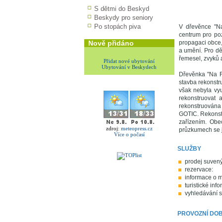
S dětmi do Beskyd
Beskydy pro seniory
Po stopách piva
V dřevěnce "Na
centrum pro poz
Nově přidáno
propagaci obce,
a umění. Pro dě
řemesel, zvyků 
Přidat nové ubytování
Ubytování v Beskydech
Dřevěnka "Na Fo
stavba rekonstr
však nebyla vy
rekonstruovat 
rekonstruována
GOTIC. Rekonstr
zařízením. Obe
zdroj:
meteopress.cz
průzkumech se j
Více o počasí
SLUŽBY
prodej suven
rezervace:
informace o m
turistické inf
vyhledávání 
PROVOZNÍ DO