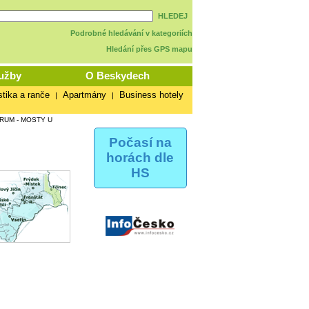
HLEDEJ
Podrobné hledávání v kategoriích
Hledání přes GPS mapu
užby
O Beskydech
stika a ranče
Apartmány
Business hotely
|
|
RUM - MOSTY U
Počasí na
horách dle
HS