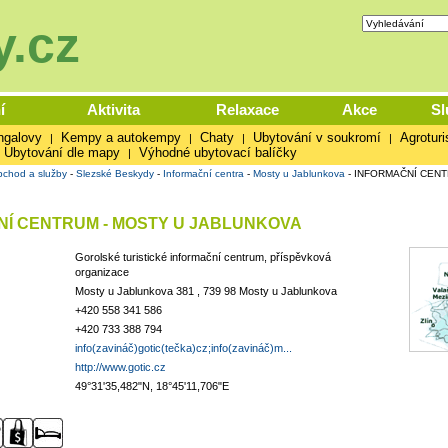
.cz
í
Aktivita
Relaxace
Akce
Sl
ngalovy
Kempy a autokempy
Chaty
Ubytování v soukromí
Agroturi
|
|
|
|
Ubytování dle mapy
Výhodné ubytovací balíčky
|
chod a služby
-
Slezské Beskydy
-
Informační centra
-
Mosty u Jablunkova
-
INFORMAČNÍ CENT
Í CENTRUM - MOSTY U JABLUNKOVA
Gorolské turistické informační centrum, příspěvková
organizace
Mosty u Jablunkova 381 , 739 98 Mosty u Jablunkova
+420 558 341 586
+420 733 388 794
info(zavináč)gotic(tečka)cz;info(zavináč)m...
http://www.gotic.cz
49°31'35,482"N, 18°45'11,706"E