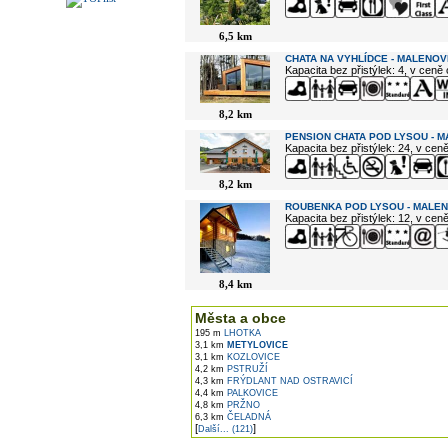
6,5 km
CHATA NA VYHLÍDCE - MALENOV
Kapacita bez přistýlek: 4, v ceně
8,2 km
PENSION CHATA POD LYSOU - 
Kapacita bez přistýlek: 24, v cen
8,2 km
ROUBENKA POD LYSOU - MALE
Kapacita bez přistýlek: 12, v cen
8,4 km
Města a obce
195 m
LHOTKA
3,1 km
METYLOVICE
3,1 km
KOZLOVICE
4,2 km
PSTRUŽÍ
4,3 km
FRÝDLANT NAD OSTRAVICÍ
4,4 km
PALKOVICE
4,8 km
PRŽNO
6,3 km
ČELADNÁ
[
]
Další... (121)