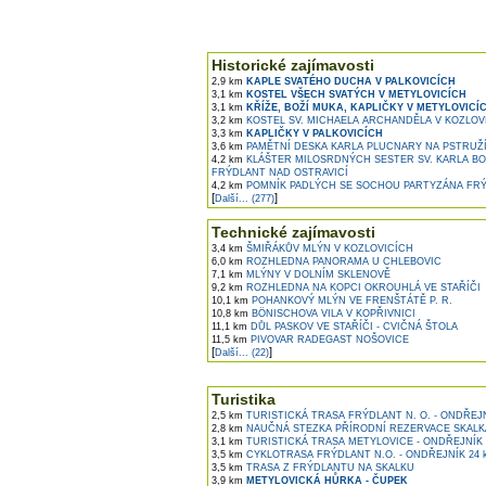
Historické zajímavosti
2,9 km
KAPLE SVATÉHO DUCHA V PALKOVICÍCH
3,1 km
KOSTEL VŠECH SVATÝCH V METYLOVICÍCH
3,1 km
KŘÍŽE, BOŽÍ MUKA, KAPLIČKY V METYLOVICÍ
3,2 km
KOSTEL SV. MICHAELA ARCHANDĚLA V KOZLOV
3,3 km
KAPLIČKY V PALKOVICÍCH
3,6 km
PAMĚTNÍ DESKA KARLA PLUCNARY NA PSTRUŽ
4,2 km
KLÁŠTER MILOSRDNÝCH SESTER SV. KARLA B
FRÝDLANT NAD OSTRAVICÍ
4,2 km
POMNÍK PADLÝCH SE SOCHOU PARTYZÁNA FRÝ
[
]
Další... (277)
Technické zajímavosti
3,4 km
ŠMIŘÁKŮV MLÝN V KOZLOVICÍCH
6,0 km
ROZHLEDNA PANORAMA U CHLEBOVIC
7,1 km
MLÝNY V DOLNÍM SKLENOVĚ
9,2 km
ROZHLEDNA NA KOPCI OKROUHLÁ VE STAŘÍČI
10,1 km
POHANKOVÝ MLÝN VE FRENŠTÁTĚ P. R.
10,8 km
BÖNISCHOVA VILA V KOPŘIVNICI
11,1 km
DŮL PASKOV VE STAŘÍČI - CVIČNÁ ŠTOLA
11,5 km
PIVOVAR RADEGAST NOŠOVICE
[
]
Další... (22)
Turistika
2,5 km
TURISTICKÁ TRASA FRÝDLANT N. O. - ONDŘEJ
2,8 km
NAUČNÁ STEZKA PŘÍRODNÍ REZERVACE SKALKA
3,1 km
TURISTICKÁ TRASA METYLOVICE - ONDŘEJNÍK
3,5 km
CYKLOTRASA FRÝDLANT N.O. - ONDŘEJNÍK 24 
3,5 km
TRASA Z FRÝDLANTU NA SKALKU
3,9 km
METYLOVICKÁ HŮRKA - ČUPEK