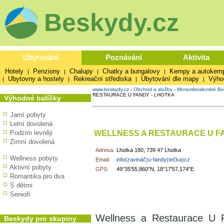
Beskydy.cz
Ubytování
Poznávání
Aktivita
Hotely
Penziony
Chalupy
Chatky a bungalovy
Kempy a autokem
|
|
|
|
Ubytovny a hostely
Rekreační střediska
Ubytování dle mapy
Výho
|
|
|
|
www.beskydy.cz
-
Obchod a služby
-
Moravskoslezské Be
RESTAURACE U FANDY - LHOTKA
Výhodné balíčky
Jarní pobyty
Letní dovolená
WELLNESS A RESTAURACE U FA
Podzim levněji
Zimní dovolená
Adresa:
Lhotka 180, 739 47 Lhotka
Wellness pobyty
Email:
info(zavináč)u-fandy(tečka)cz
Aktivní pobyty
GPS:
49°35'55,860"N, 18°17'57,174"E
Romantika pro dva
S dětmi
Senioři
Wellness a Restaurace U F
Beskydy pro skupiny