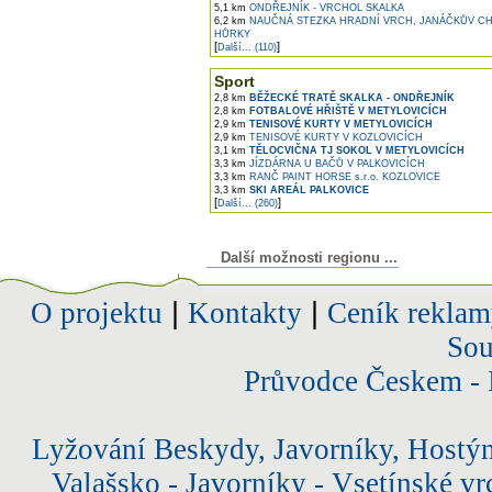
5,1 km
ONDŘEJNÍK - VRCHOL SKALKA
6,2 km
NAUČNÁ STEZKA HRADNÍ VRCH, JANÁČKŮV CH
HŮRKY
[
]
Další... (110)
Sport
2,8 km
BĚŽECKÉ TRATĚ SKALKA - ONDŘEJNÍK
2,8 km
FOTBALOVÉ HŘIŠTĚ V METYLOVICÍCH
2,9 km
TENISOVÉ KURTY V METYLOVICÍCH
2,9 km
TENISOVÉ KURTY V KOZLOVICÍCH
3,1 km
TĚLOCVIČNA TJ SOKOL V METYLOVICÍCH
3,3 km
JÍZDÁRNA U BAČŮ V PALKOVICÍCH
3,3 km
RANČ PAINT HORSE s.r.o. KOZLOVICE
3,3 km
SKI AREÁL PALKOVICE
[
]
Další... (260)
Další možnosti regionu ...
O projektu
|
Kontakty
|
Ceník reklam
Sou
Průvodce Českem - 
Lyžování Beskydy, Javorníky, Hostý
Valašsko - Javorníky - Vsetínské vr