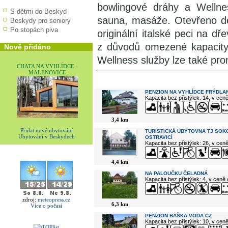
bowlingové dráhy a Wellne
S dětmi do Beskyd
sauna, masáže. Otevřeno de
Beskydy pro seniory
Po stopách piva
originální italské peci na d
z důvodů omezené kapacity
Nově přidáno
Wellness služby lze také pr
CHATA NA VYHLÍDCE -
MALENOVICE
V okolí najdete ...
PENZION NA VYHLÍDCE FRÝDLAN
Kapacita bez přistýlek: 14, v cen
3,4 km
Přidat nové ubytování
TURISTICKÁ UBYTOVNA TJ SOK
Ubytování v Beskydech
OSTRAVICÍ
Kapacita bez přistýlek: 26, v cen
4,4 km
NA PALOUČKU ČELADNÁ
Kapacita bez přistýlek: 4, v ceně
zdroj:
meteopress.cz
6,3 km
Více o počasí
PENZION BAŠKA VODA CZ
Kapacita bez přistýlek: 10, v cen