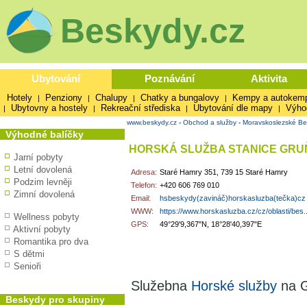
Beskydy.cz
Ubytování
Poznávání
Aktivita
Hotely
Penziony
Chalupy
Chatky a bungalovy
Kempy a autokem
|
|
|
|
Ubytovny a hostely
Rekreační střediska
Ubytování dle mapy
Výho
|
|
|
|
www.beskydy.cz
-
Obchod a služby
-
Moravskoslezské Be
Výhodné balíčky
HORSKÁ SLUŽBA STANICE GRU
Jarní pobyty
Letní dovolená
Adresa:
Staré Hamry 351, 739 15 Staré Hamry
Podzim levněji
Telefon:
+420 606 769 010
Zimní dovolená
Email:
hsbeskydy(zavináč)horskasluzba(tečka)cz
WWW:
https://www.horskasluzba.cz/cz/oblasti/bes..
Wellness pobyty
GPS:
49°29'9,367"N, 18°28'40,397"E
Aktivní pobyty
Romantika pro dva
S dětmi
Senioři
Služebna
Horské služby
na G
Beskydy pro skupiny