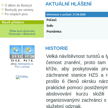
AKTUÁLNÍ HLÁŠENÍ
S dětmi do Beskyd
Beskydy pro seniory
Po stopách piva
Informace o počasí:
17.04.2026
Počasí:
Nově přidáno
Sníh:
Přidat nové ubytování
Poznámka:
Ubytování v Beskydech
HISTORIE
Velká návštěvnost turistů a
četnost zranění, proto tam
zdroj:
meteopress.cz
Více o počasí
kříže, aby poskytovala p
záchranné stanice HZS a r
prošlo 6 členů okrsku ná
praktické pomoci postižený
abslovování kurzu složil
organizovanými zachránci s 
služební odznak.