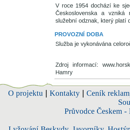
V roce 1954 dochází ke sje
Československa a vzniká
služební odznak, který platí
PROVOZNÍ DOBA
Služba je vykonávána celoro
Zdroj informací: www.hors
Hamry
O projektu
|
Kontakty
|
Ceník reklam
Sou
Průvodce Českem - 
Lyžování Beskydy, Javorníky, Hostý