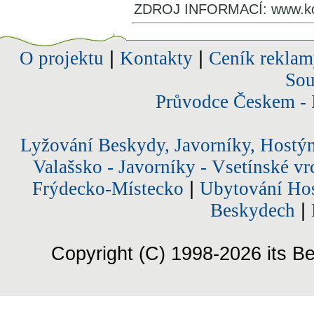
ZDROJ INFORMACÍ: www.koz
O projektu
|
Kontakty
|
Ceník reklam
Sou
Průvodce Českem - 
Lyžování Beskydy, Javorníky, Hostý
Valašsko - Javorníky - Vsetínské vr
Frýdecko-Místecko
|
Ubytování Hos
Beskydech
|
Copyright (C) 1998-2026 its Be