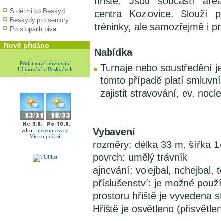
hřiště. Jsou součástí are
S dětmi do Beskyd
centra Kozlovice. Slouží p
Beskydy pro seniory
tréninky, ale samozřejmě i p
Po stopách piva
Nově přidáno
Nabídka
Přidat nové ubytování
Turnaje nebo soustředění j
Ubytování v Beskydech
tomto případě platí smluvní
zajistit stravování, ev. noc
Vybavení
zdroj:
meteopress.cz
Více o počasí
rozměry: délka 33 m, šířka 
povrch: umělý trávník
ajnování: volejbal, nohejbal, t
příslušenství: je možné použí
prostoru hřiště je vyvedena 
Hřiště je osvětleno (přisvětle