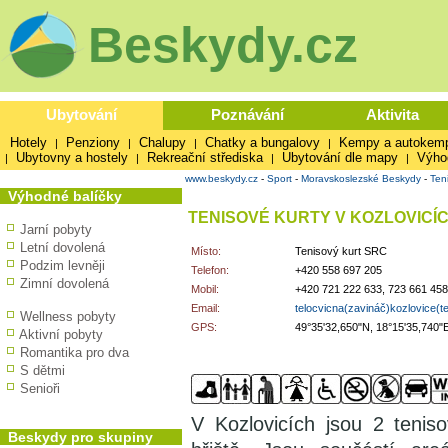
Beskydy.cz
Ubytování
Poznávání
Aktivita
Hotely
Penziony
Chalupy
Chatky a bungalovy
Kempy a autokem
|
|
|
|
Ubytovny a hostely
Rekreační střediska
Ubytování dle mapy
Výho
|
|
|
|
www.beskydy.cz
-
Sport
-
Moravskoslezské Beskydy
-
Ten
Výhodné balíčky
TENISOVÉ KURTY V KOZLOVICÍ
Jarní pobyty
Letní dovolená
Místo:
Tenisový kurt SRC
Podzim levněji
Telefon:
+420 558 697 205
Zimní dovolená
Mobil:
+420 721 222 633, 723 661 458
Email:
telocvicna(zavináč)kozlovice(t
Wellness pobyty
GPS:
49°35'32,650"N, 18°15'35,740"
Aktivní pobyty
Romantika pro dva
S dětmi
Senioři
V Kozlovicích jsou 2 teniso
Beskydy pro skupiny