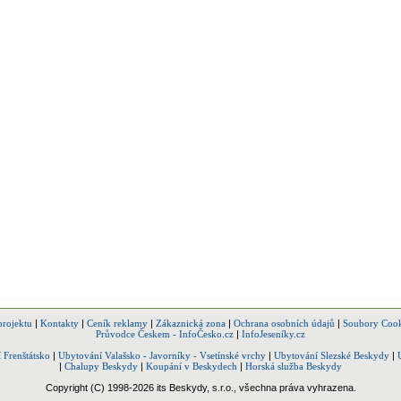
projektu
|
Kontakty
|
Ceník reklamy
|
Zákaznická zona
|
Ochrana osobních údajů
|
Soubory Cook
Průvodce Českem - InfoČesko.cz
|
InfoJeseníky.cz
 Frenštátsko
|
Ubytování Valašsko - Javorníky - Vsetínské vrchy
|
Ubytování Slezské Beskydy
|
|
Chalupy Beskydy
|
Koupání v Beskydech
|
Horská služba Beskydy
Copyright (C) 1998-2026 its Beskydy, s.r.o., všechna práva vyhrazena.