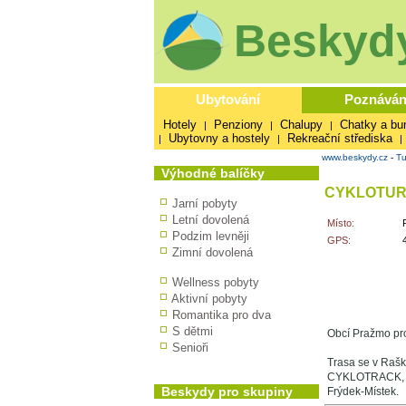
Beskydy
Ubytování
Poznáván
Hotely
Penziony
Chalupy
Chatky a bu
|
|
|
Ubytovny a hostely
Rekreační střediska
|
|
|
www.beskydy.cz
-
Tu
Výhodné balíčky
CYKLOTUR
Jarní pobyty
Letní dovolená
Místo:
Podzim levněji
GPS:
Zimní dovolená
Wellness pobyty
Aktivní pobyty
Romantika pro dva
S dětmi
Obcí Pražmo pro
Senioři
Trasa se v Rašk
CYKLOTRACK, kt
Beskydy pro skupiny
Frýdek-Místek.