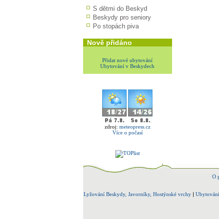
S dětmi do Beskyd
Beskydy pro seniory
Po stopách piva
Nově přidáno
Přidat nové ubytování
Ubytování v Beskydech
zdroj:
meteopress.cz
Více o počasí
O 
Lyžování Beskydy, Javorníky, Hostýnské vrchy
|
Ubytování