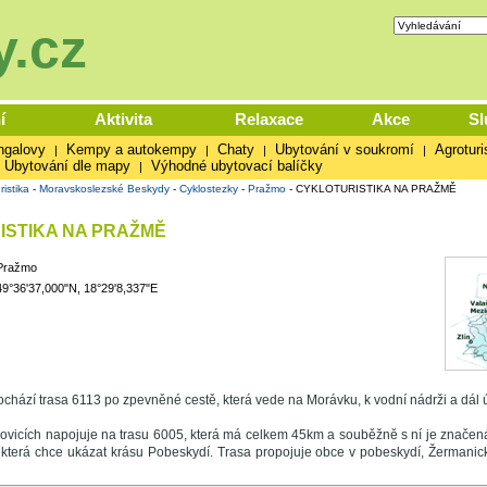
.cz
í
Aktivita
Relaxace
Akce
Sl
ngalovy
Kempy a autokempy
Chaty
Ubytování v soukromí
Agroturi
|
|
|
|
Ubytování dle mapy
Výhodné ubytovací balíčky
|
ristika
-
Moravskoslezské Beskydy
-
Cyklostezky
-
Pražmo
-
CYKLOTURISTIKA NA PRAŽMĚ
ISTIKA NA PRAŽMĚ
Pražmo
49°36'37,000"N, 18°29'8,337"E
chází trasa 6113 po zpevněné cestě, která vede na Morávku, k vodní nádrži a dál 
ovicích napojuje na trasu 6005, která má celkem 45km a souběžně s ní je značen
erá chce ukázat krásu Pobeskydí. Trasa propojuje obce v pobeskydí, Žermanic