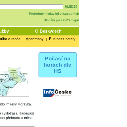
HLEDEJ
Podrobné hledávání v kategoriích
Hledání přes GPS mapu
užby
O Beskydech
stika a ranče
Apartmány
Business hotely
|
|
Počasí na
horách dle
HS
údolím řeky Morávka.
á cyklotrasa Radegast
kou přehradu a město