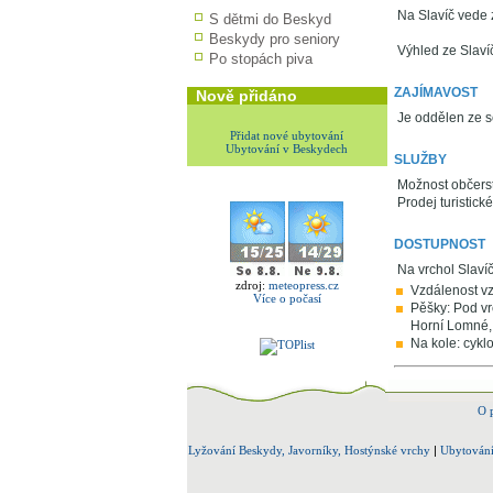
Na Slavíč vede 
S dětmi do Beskyd
Beskydy pro seniory
Výhled ze Slaví
Po stopách piva
ZAJÍMAVOST
Nově přidáno
Je oddělen ze s
Přidat nové ubytování
Ubytování v Beskydech
SLUŽBY
Možnost občerst
Prodej turistick
DOSTUPNOST
Na vrchol Slavíč
zdroj:
meteopress.cz
Vzdálenost vz
Více o počasí
Pěšky: Pod vr
Horní Lomné, 
Na kole: cykl
O 
Lyžování Beskydy, Javorníky, Hostýnské vrchy
|
Ubytování