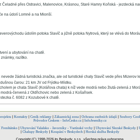
z Čeladné přes Ostravici, Malenovice, Krásnou, Staré Hamry Koňská - jezdecká na
če na údolí Lomné a na Mionší.
everovýchodu údolím potoka Slavíč a jižně potoka Nytrová, který se vlévá do Moráv
vení a ubytování na chatě.
é známky, razítko.
 nevede žádná turistická značka, ale od turistické chaty Slavíč vede přes Mizerov l
dušnou čarou: 21 km JV od Frýdku-Místku.
cholem je chata Slavíč (Kolářova chata) k níž vede modrá nebo žlutá-zelená z Morá
modrá-červená z Oldřichovic nebo zelená z Košařisek.
ostezka č. 6082 z Kozubové k chatě.
projektu
|
Kontakty
|
Ceník reklamy
|
Zákaznická zona
|
Ochrana osobních údajů
|
Soubory Cook
Průvodce Českem - InfoČesko.cz
|
InfoJeseníky.cz
 Frenštátsko
|
Ubytování Valašsko - Javorníky - Vsetínské vrchy
|
Ubytování Slezské Beskydy
|
|
Chalupy Beskydy
|
Koupání v Beskydech
|
Horská služba Beskydy
Copyright (C) 1998-2026 its Beskydy, s.r.o., všechna práva vyhrazena.