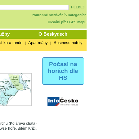
HLEDEJ
Podrobné hledávání v kategoriích
Hledání přes GPS mapu
užby
O Beskydech
stika a ranče
Apartmány
Business hotely
|
|
Počasí na
horách dle
HS
rchu (Kolářova chata)
ysé hoře, Bílém Kříži,