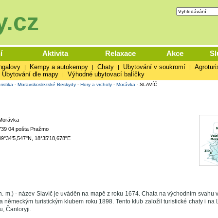
.cz
í
Aktivita
Relaxace
Akce
Sl
ngalovy
Kempy a autokempy
Chaty
Ubytování v soukromí
Agroturi
|
|
|
|
Ubytování dle mapy
Výhodné ubytovací balíčky
|
ristika
-
Moravskoslezské Beskydy
-
Hory a vrcholy
-
Morávka
-
SLAVÍČ
Morávka
739 04 pošta Pražmo
49°34'5,547"N, 18°35'18,678"E
n. m.) - název Slavíč je uváděn na mapě z roku 1674. Chata na východním svahu v
 německým turistickým klubem roku 1898. Tento klub založil turistické chaty i na L
, Čantoryji.