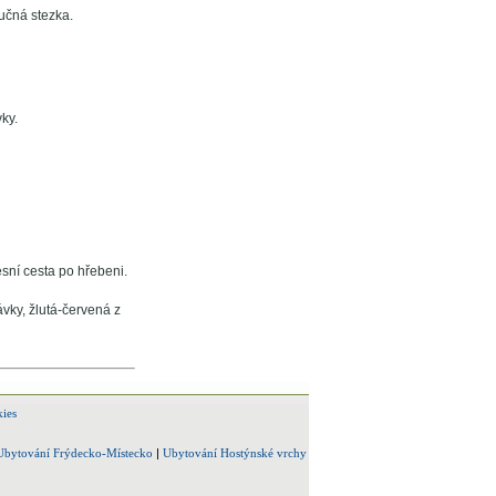
učná stezka.
ky.
esní cesta po hřebeni.
vky, žlutá-červená z
ies
Ubytování Frýdecko-Místecko
|
Ubytování Hostýnské vrchy