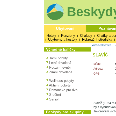
Beskydy
Ubytování
Poznáván
Hotely
Penziony
Chalupy
Chatky a bu
|
|
|
Ubytovny a hostely
Rekreační střediska
|
|
|
www.beskydy.cz
-
Tu
Výhodné balíčky
SLAVÍČ
Jarní pobyty
Letní dovolená
Místo:
Podzim levněji
Adresa:
Zimní dovolená
GPS:
Wellness pobyty
Aktivní pobyty
Romantika pro dva
S dětmi
Senioři
Slavíč (1054 m 
byla vybudována
Javorovém vrchu
Beskydy pro skupiny