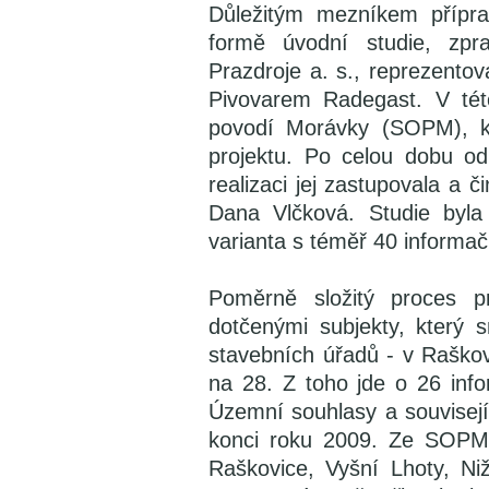
Důležitým mezníkem přípra
formě úvodní studie, zpr
Prazdroje a. s., reprezentov
Pivovarem Radegast. V této
povodí Morávky (SOPM), kt
projektu. Po celou dobu od
realizaci jej zastupovala a
Dana Vlčková. Studie byl
varianta s téměř 40 informač
Poměrně složitý proces p
dotčenými subjekty, který 
stavebních úřadů - v Raškov
na 28. Z toho jde o 26 inf
Územní souhlasy a souvisejí
konci roku 2009. Ze SOPM 
Raškovice, Vyšní Lhoty, Niž