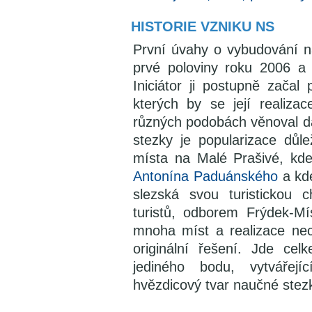
HISTORIE VZNIKU NS
První úvahy o vybudování n
prvé poloviny roku 2006 a j
Iniciátor ji postupně začal
kterých by se její realiza
různých podobách věnoval dá
stezky je popularizace důle
místa na Malé Prašivé, kd
Antonína Paduánského
a kde
slezská svou turistickou
turistů, odborem Frýdek-M
mnoha míst a realizace nec
originální řešení. Jde ce
jediného bodu, vytvářejí
hvězdicový tvar naučné stezk