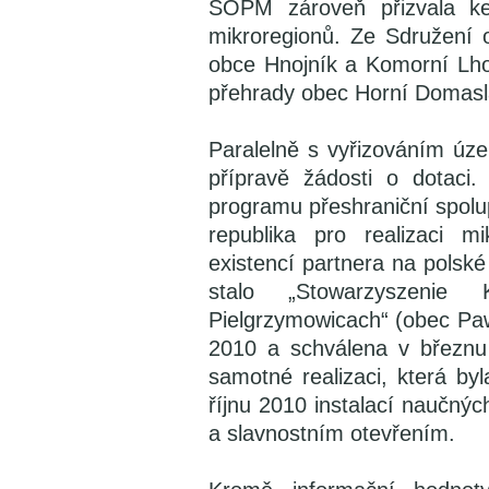
SOPM zároveň přizvala ke
mikroregionů. Ze Sdružení o
obce Hnojník a Komorní Lho
přehrady obec Horní Domasl
Paralelně s vyřizováním úz
přípravě žádosti o dotaci
programu přeshraniční spolu
republika pro realizaci m
existencí partnera na polské 
stalo „Stowarzyszenie 
Pielgrzymowicach“ (obec Pa
2010 a schválena v březnu
samotné realizaci, která b
říjnu 2010 instalací naučný
a slavnostním otevřením.