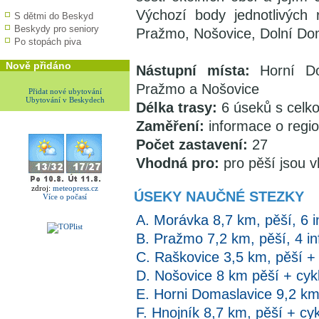
Výchozí body jednotlivých
S dětmi do Beskyd
Beskydy pro seniory
Pražmo, Nošovice, Dolní Dom
Po stopách piva
Nově přidáno
Nástupní místa:
Horní Dom
Pražmo a Nošovice
Přidat nové ubytování
Ubytování v Beskydech
Délka trasy:
6 úseků s celk
Zaměření:
informace o regi
Počet zastavení:
27
Vhodná pro:
pro pěší jsou v
zdroj:
meteopress.cz
ÚSEKY NAUČNÉ STEZKY
Více o počasí
A. Morávka 8,7 km, pěší, 6 i
B. Pražmo 7,2 km, pěší, 4 in
C. Raškovice 3,5 km, pěší + c
D. Nošovice 8 km pěší + cykli
E. Horni Domaslavice 9,2 km, 
F. Hnojník 8,7 km, pěší + cykl