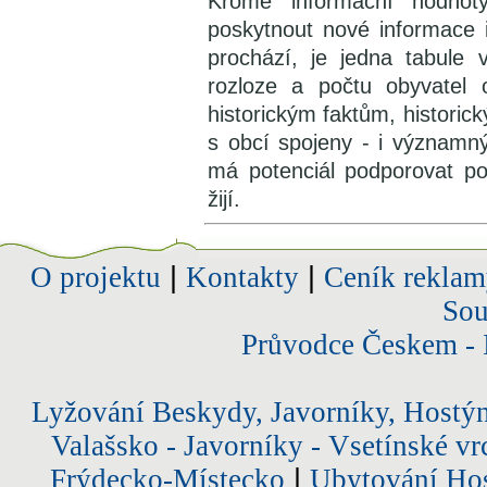
Kromě informační hodnot
poskytnout nové informace 
prochází, je jedna tabule
rozloze a počtu obyvatel 
historickým faktům, histori
s obcí spojeny - i význam
má potenciál podporovat poz
žijí.
O projektu
|
Kontakty
|
Ceník reklam
Sou
Průvodce Českem - 
Lyžování Beskydy, Javorníky, Hostý
Valašsko - Javorníky - Vsetínské vr
Frýdecko-Místecko
|
Ubytování Hos