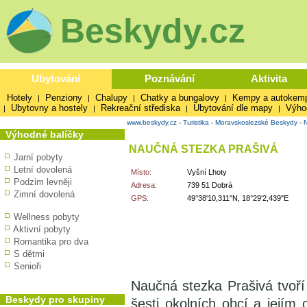
Beskydy.cz
Ubytování
Poznávání
Aktivita
Hotely
Penziony
Chalupy
Chatky a bungalovy
Kempy a autokem
|
|
|
|
Ubytovny a hostely
Rekreační střediska
Ubytování dle mapy
Výho
|
|
|
|
www.beskydy.cz
-
Turistika
-
Moravskoslezské Beskydy
-
Výhodné balíčky
NAUČNÁ STEZKA PRAŠIVÁ
Jarní pobyty
Letní dovolená
Místo:
Vyšní Lhoty
Podzim levněji
Adresa:
739 51 Dobrá
Zimní dovolená
GPS:
49°38'10,311"N, 18°29'2,439"E
Wellness pobyty
Aktivní pobyty
Romantika pro dva
S dětmi
Senioři
Naučná stezka Prašivá tvoří
Beskydy pro skupiny
šesti okolních obcí a jejím