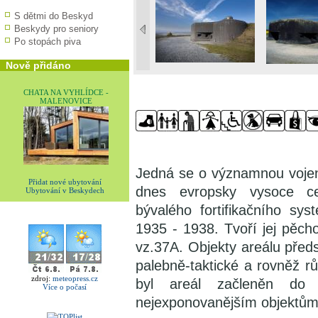
S dětmi do Beskyd
Beskydy pro seniory
Po stopách piva
Nově přidáno
CHATA NA VYHLÍDCE -
MALENOVICE
Jedná se o významnou vojen
Přidat nové ubytování
dnes evropsky vysoce cen
Ubytování v Beskydech
bývalého fortifikačního sys
1935 - 1938. Tvoří jej pěch
vz.37A. Objekty areálu předst
palebně-taktické a rovněž r
zdroj:
meteopress.cz
byl areál začleněn d
Více o počasí
nejexponovanějším objektům