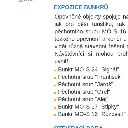
EXPOZICE BUNKRŮ
Opevněné objekty spojuje
n
jak pro pěší turistiku, ta
pěchotního srubu MO-S 16 "
těžkého opevnění a končí u
vidět různá stavební řešení 
Návštěvníci si mohou proh
uvnitř.
Bunkr MO-S 24 "Signál"
Pěchotní srub "František"
Pěchotní srub "Jaroš"
Pěchotní srub "Orel"
Pěchotní srub "Alej"
Bunkr MO-S 17 "Štipky"
Bunkr MO-S 16 "Rozcestí"