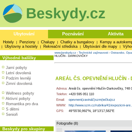
Beskydy.cz
Ubytování
Poznávání
Aktivita
Hotely
Penziony
Chalupy
Chatky a bungalovy
Kempy a autokem
|
|
|
|
Ubytovny a hostely
Rekreační střediska
Ubytování dle mapy
Výho
|
|
|
|
www.beskydy.cz
-
Technické zajímavosti
-
Ostravsko, Opa
HLUČÍN - DARKOVIČKY
Výhodné balíčky
Jarní pobyty
Letní dovolená
AREÁL ČS. OPEVNĚNÍ HLUČÍN -
Podzim levněji
Zimní dovolená
Adresa:
Areál čs. opevnění Hlučín-Darkovičky, 748 
Wellness pobyty
Telefon:
+420 595 051 110
Aktivní pobyty
Email:
opevneni(zavináč)szm(tečka)cz
Romantika pro dva
WWW:
http://www.szm.cz/rubrika/41/expozicni-are..
S dětmi
GPS:
49°55'30,992"N, 18°13'17,582"E
Senioři
Fotografie (8)
Beskydy pro skupiny