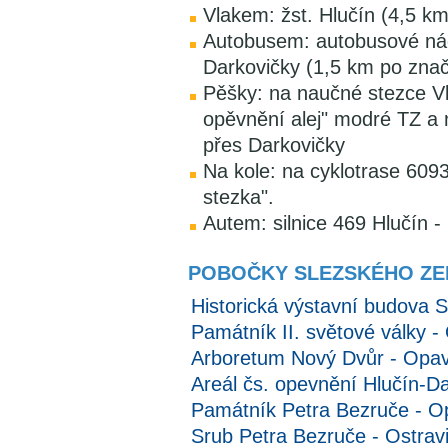
Vlakem: žst. Hlučín (4,5 k
Autobusem: autobusové nád
Darkovičky (1,5 km po značc
Pěšky: na naučné stezce Vl
opěvnění alej" modré TZ a
přes Darkovičky
Na kole: na cyklotrase 609
stezka".
Autem: silnice 469 Hlučín -
POBOČKY SLEZSKÉHO Z
Historická výstavní budova
Památník II. světové války 
Arboretum Nový Dvůr - Opa
Areál čs. opevnění Hlučín-D
Památník Petra Bezruče - O
Srub Petra Bezruče - Ostrav