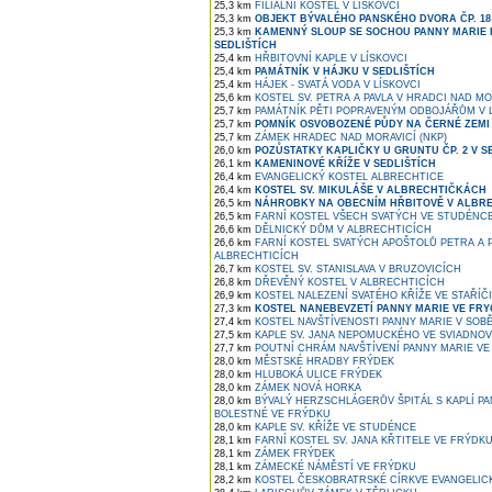
25,3 km
FILIÁLNÍ KOSTEL V LÍSKOVCI
25,3 km
OBJEKT BÝVALÉHO PANSKÉHO DVORA ČP. 18 
25,3 km
KAMENNÝ SLOUP SE SOCHOU PANNY MARIE 
SEDLIŠTÍCH
25,4 km
HŘBITOVNÍ KAPLE V LÍSKOVCI
25,4 km
PAMÁTNÍK V HÁJKU V SEDLIŠTÍCH
25,4 km
HÁJEK - SVATÁ VODA V LÍSKOVCI
25,6 km
KOSTEL SV. PETRA A PAVLA V HRADCI NAD MO
25,7 km
PAMÁTNÍK PĚTI POPRAVENÝM ODBOJÁŘŮM V L
25,7 km
POMNÍK OSVOBOZENÉ PŮDY NA ČERNÉ ZEMI 
25,7 km
ZÁMEK HRADEC NAD MORAVICÍ (NKP)
26,0 km
POZŮSTATKY KAPLIČKY U GRUNTU ČP. 2 V S
26,1 km
KAMENINOVÉ KŘÍŽE V SEDLIŠTÍCH
26,4 km
EVANGELICKÝ KOSTEL ALBRECHTICE
26,4 km
KOSTEL SV. MIKULÁŠE V ALBRECHTIČKÁCH
26,5 km
NÁHROBKY NA OBECNÍM HŘBITOVĚ V ALBR
26,5 km
FARNÍ KOSTEL VŠECH SVATÝCH VE STUDÉNC
26,6 km
DĚLNICKÝ DŮM V ALBRECHTICÍCH
26,6 km
FARNÍ KOSTEL SVATÝCH APOŠTOLŮ PETRA A P
ALBRECHTICÍCH
26,7 km
KOSTEL SV. STANISLAVA V BRUZOVICÍCH
26,8 km
DŘEVĚNÝ KOSTEL V ALBRECHTICÍCH
26,9 km
KOSTEL NALEZENÍ SVATÉHO KŘÍŽE VE STAŘÍČI
27,3 km
KOSTEL NANEBEVZETÍ PANNY MARIE VE FRY
27,4 km
KOSTEL NAVŠTÍVENOSTI PANNY MARIE V SOB
27,5 km
KAPLE SV. JANA NEPOMUCKÉHO VE SVIADNO
27,7 km
POUTNÍ CHRÁM NAVŠTÍVENÍ PANNY MARIE VE
28,0 km
MĚSTSKÉ HRADBY FRÝDEK
28,0 km
HLUBOKÁ ULICE FRÝDEK
28,0 km
ZÁMEK NOVÁ HORKA
28,0 km
BÝVALÝ HERZSCHLÁGERŮV ŠPITÁL S KAPLÍ P
BOLESTNÉ VE FRÝDKU
28,0 km
KAPLE SV. KŘÍŽE VE STUDÉNCE
28,1 km
FARNÍ KOSTEL SV. JANA KŘTITELE VE FRÝDK
28,1 km
ZÁMEK FRÝDEK
28,1 km
ZÁMECKÉ NÁMĚSTÍ VE FRÝDKU
28,2 km
KOSTEL ČESKOBRATRSKÉ CÍRKVE EVANGELIC