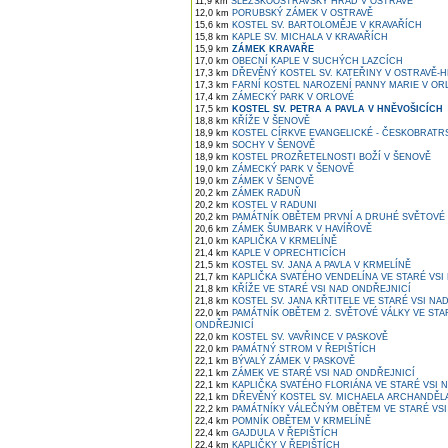
11,9 km
SLEZSKOOSTRAVSKÝ HRAD V OSTRAVĚ
12,0 km
PORUBSKÝ ZÁMEK V OSTRAVĚ
15,6 km
KOSTEL SV. BARTOLOMĚJE V KRAVAŘÍCH
15,8 km
KAPLE SV. MICHALA V KRAVAŘÍCH
15,9 km
ZÁMEK KRAVAŘE
17,0 km
OBECNÍ KAPLE V SUCHÝCH LAZCÍCH
17,3 km
DŘEVĚNÝ KOSTEL SV. KATEŘINY V OSTRAVĚ-H
17,3 km
FARNÍ KOSTEL NAROZENÍ PANNY MARIE V OR
17,4 km
ZÁMECKÝ PARK V ORLOVÉ
17,5 km
KOSTEL SV. PETRA A PAVLA V HNĚVOŠICÍCH
18,8 km
KŘÍŽE V ŠENOVĚ
18,9 km
KOSTEL CÍRKVE EVANGELICKÉ - ČESKOBRATR
18,9 km
SOCHY V ŠENOVĚ
18,9 km
KOSTEL PROZŘETELNOSTI BOŽÍ V ŠENOVĚ
19,0 km
ZÁMECKÝ PARK V ŠENOVĚ
19,0 km
ZÁMEK V ŠENOVĚ
20,2 km
ZÁMEK RADUŇ
20,2 km
KOSTEL V RADUNI
20,2 km
PAMÁTNÍK OBĚTEM PRVNÍ A DRUHÉ SVĚTOVÉ 
20,6 km
ZÁMEK ŠUMBARK V HAVÍŘOVĚ
21,0 km
KAPLIČKA V KRMELÍNĚ
21,4 km
KAPLE V OPRECHTICÍCH
21,5 km
KOSTEL SV. JANA A PAVLA V KRMELÍNĚ
21,7 km
KAPLIČKA SVATÉHO VENDELÍNA VE STARÉ VSI
21,8 km
KŘÍŽE VE STARÉ VSI NAD ONDŘEJNICÍ
21,8 km
KOSTEL SV. JANA KŘTITELE VE STARÉ VSI NA
22,0 km
PAMÁTNÍK OBĚTEM 2. SVĚTOVÉ VÁLKY VE STA
ONDŘEJNICÍ
22,0 km
KOSTEL SV. VAVŘINCE V PASKOVĚ
22,0 km
PAMÁTNÝ STROM V ŘEPIŠTÍCH
22,1 km
BÝVALÝ ZÁMEK V PASKOVĚ
22,1 km
ZÁMEK VE STARÉ VSI NAD ONDŘEJNICÍ
22,1 km
KAPLIČKA SVATÉHO FLORIÁNA VE STARÉ VSI 
22,1 km
DŘEVĚNÝ KOSTEL SV. MICHAELA ARCHANDĚLA
22,2 km
PAMÁTNÍKY VÁLEČNÝM OBĚTEM VE STARÉ VSI
22,4 km
POMNÍK OBĚTEM V KRMELÍNĚ
22,4 km
GAJDULA V ŘEPIŠTÍCH
22,4 km
KAPLIČKY V ŘEPIŠTÍCH