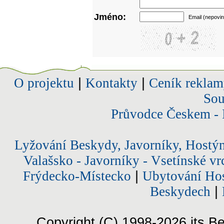
Jméno:
Email (nepovin
O projektu
|
Kontakty
|
Ceník reklam
Sou
Průvodce Českem - 
Lyžování Beskydy, Javorníky, Hostý
Valašsko - Javorníky - Vsetínské vr
Frýdecko-Místecko
|
Ubytování Hos
Beskydech
|
Copyright (C) 1998-2026 its Be