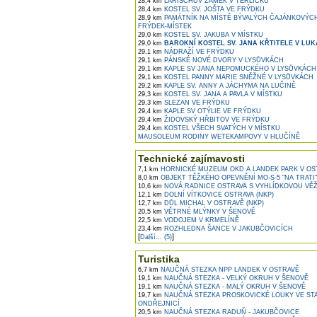
28,4 km
LARISCHŮV ZÁMEK V TĚRLICKU
28,4 km
KOSTEL SV. JOŠTA VE FRÝDKU
28,9 km
PAMÁTNÍK NA MÍSTĚ BÝVALÝCH ČAJÁNKOVÝCH
FRÝDEK-MÍSTEK
29,0 km
KOSTEL SV. JAKUBA V MÍSTKU
29,0 km
BAROKNÍ KOSTEL SV. JANA KŘTITELE V LUK
29,1 km
NÁDRAŽÍ VE FRÝDKU
29,1 km
PÁNSKÉ NOVÉ DVORY V LYSŮVKÁCH
29,1 km
KAPLE SV JANA NEPOMUCKÉHO V LYSŮVKÁCH
29,1 km
KOSTEL PANNY MARIE SNĚŽNÉ V LYSŮVKÁCH
29,2 km
KAPLE SV. ANNY A JÁCHYMA NA LUČINĚ
29,3 km
KOSTEL SV. JANA A PAVLA V MÍSTKU
29,3 km
SLEZAN VE FRÝDKU
29,4 km
KAPLE SV OTÝLIE VE FRÝDKU
29,4 km
ŽIDOVSKÝ HŘBITOV VE FRÝDKU
29,4 km
KOSTEL VŠECH SVATÝCH V MÍSTKU
MAUSOLEUM RODINY WETEKAMPOVY V HLUČÍNĚ
Technické zajímavosti
7,1 km
HORNICKÉ MUZEUM OKD A LANDEK PARK V OS
8,0 km
OBJEKT TĚŽKÉHO OPEVNĚNÍ MO-S-5 "NA TRATI"
10,6 km
NOVÁ RADNICE OSTRAVA S VYHLÍDKOVOU VĚŽ
12,1 km
DOLNÍ VÍTKOVICE OSTRAVA (NKP)
12,7 km
DŮL MICHAL V OSTRAVĚ (NKP)
20,5 km
VĚTRNÉ MLÝNKY V ŠENOVĚ
22,5 km
VODOJEM V KRMELÍNĚ
23,4 km
ROZHLEDNA ŠANCE V JAKUBČOVICÍCH
[
]
Další... (5)
Turistika
6,7 km
NAUČNÁ STEZKA NPP LANDEK V OSTRAVĚ
19,1 km
NAUČNÁ STEZKA - VELKÝ OKRUH V ŠENOVĚ
19,1 km
NAUČNÁ STEZKA - MALÝ OKRUH V ŠENOVĚ
19,7 km
NAUČNÁ STEZKA PROSKOVICKÉ LOUKY VE STA
ONDŘEJNICÍ
20,5 km
NAUČNÁ STEZKA RADUŇ - JAKUBČOVICE