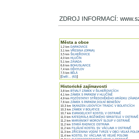
ZDROJ INFORMACÍ: www.s
V okolí najdete ...
Města a obce
1,2 km
DARKOVICE
3,1 km
VŘESINA (OPAVA)
3,5 km
ŠILHEŘOVICE
4,0 km
HLUČÍN
5,1 km
ZÁVADA
6,6 km
BOHUSLAVICE
7,4 km
DĚHYLOV
7,5 km
BĚLÁ
[
]
Další... (62)
Historické zajímavosti
3,8 km
BÝVALÝ ZÁMEK V ŠILHEŘOVICÍCH
4,1 km
ZÁMEK S PARKEM V HLUČÍNĚ
4,9 km
POZŮSTATKY STŘEDOVĚKÉHO HRÁDKU ZÁVAD
7,6 km
ZÁMEK S PARKEM DOLNÍ BENEŠOV
10,3 km
SKANZEN LIDOVÝCH TRADIC V BOLATICÍCH
10,3 km
ZÁMEK V BOLATICE
10,7 km
EVANGELICKÝ KOSTEL V OSTRAVĚ
11,0 km
KATEDRÁLA BOŽSKÉHO SPASITELE V OSTRAVĚ
11,2 km
MARIÁNSKÝ MOROVÝ SLOUP V OSTRAVĚ
11,2 km
STARÁ RADNICE OSTRAVA
11,2 km
FILIÁLNÍ KOSTEL SV. VÁCLAVA V OSTRAVĚ
11,3 km
ZŘÍCENINA VODNÍ TVRZE V OBCI VELKÁ POLO
11,4 km
KOSTEL SV. VÁCLAVA VE VELKÉ POLOMI