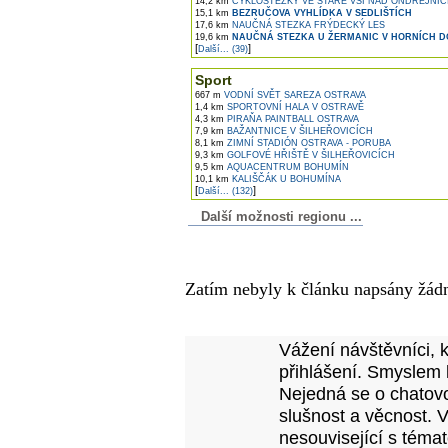
14,2 km
CYKLOSTEZKY VE STARÉ VSI NAD ONDŘEJNIC
15,1 km
BEZRUČOVA VYHLÍDKA V SEDLIŠTÍCH
17,6 km
NAUČNÁ STEZKA FRÝDECKÝ LES
19,6 km
NAUČNÁ STEZKA U ŽERMANIC V HORNÍCH D
[
]
Další... (39)
Sport
667 m
VODNÍ SVĚT SAREZA OSTRAVA
1,4 km
SPORTOVNÍ HALA V OSTRAVĚ
4,3 km
PIRAŇA PAINTBALL OSTRAVA
7,9 km
BAŽANTNICE V ŠILHEŘOVICÍCH
8,1 km
ZIMNÍ STADIÓN OSTRAVA - PORUBA
9,3 km
GOLFOVÉ HŘIŠTĚ V ŠILHEŘOVICÍCH
9,5 km
AQUACENTRUM BOHUMÍN
10,1 km
KALIŠČÁK U BOHUMÍNA
[
]
Další... (132)
Další možnosti regionu ...
Komentáře k článku
Zatím nebyly k článku napsány žád
Přidejte vlastní komentář
Vážení návštěvníci, 
přihlášení. Smyslem 
Nejedná se o chatovo
slušnost a věcnost. 
nesouvisející s téma