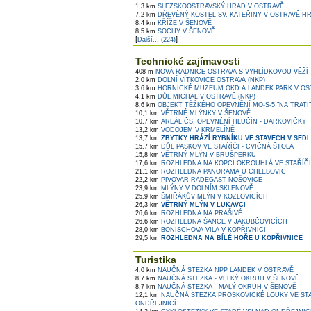
1,3 km
SLEZSKOOSTRAVSKÝ HRAD V OSTRAVĚ
7,2 km
DŘEVĚNÝ KOSTEL SV. KATEŘINY V OSTRAVĚ-HR
8,4 km
KŘÍŽE V ŠENOVĚ
8,5 km
SOCHY V ŠENOVĚ
[
]
Další... (224)
Technické zajímavosti
408 m
NOVÁ RADNICE OSTRAVA S VYHLÍDKOVOU VĚŽÍ
2,0 km
DOLNÍ VÍTKOVICE OSTRAVA (NKP)
3,6 km
HORNICKÉ MUZEUM OKD A LANDEK PARK V OS
4,1 km
DŮL MICHAL V OSTRAVĚ (NKP)
8,6 km
OBJEKT TĚŽKÉHO OPEVNĚNÍ MO-S-5 "NA TRATI"
10,1 km
VĚTRNÉ MLÝNKY V ŠENOVĚ
10,7 km
AREÁL ČS. OPEVNĚNÍ HLUČÍN - DARKOVIČKY
13,2 km
VODOJEM V KRMELÍNĚ
13,7 km
ZBYTKY HRÁZÍ RYBNÍKU VE STAVECH V SEDL
15,7 km
DŮL PASKOV VE STAŘÍČI - CVIČNÁ ŠTOLA
15,8 km
VĚTRNÝ MLÝN V BRUŠPERKU
17,6 km
ROZHLEDNA NA KOPCI OKROUHLÁ VE STAŘÍČI
21,1 km
ROZHLEDNA PANORAMA U CHLEBOVIC
22,2 km
PIVOVAR RADEGAST NOŠOVICE
23,9 km
MLÝNY V DOLNÍM SKLENOVĚ
25,9 km
ŠMIŘÁKŮV MLÝN V KOZLOVICÍCH
26,3 km
VĚTRNÝ MLÝN V LUKAVCI
26,6 km
ROZHLEDNA NA PRAŠIVÉ
26,6 km
ROZHLEDNA ŠANCE V JAKUBČOVICÍCH
28,0 km
BÖNISCHOVA VILA V KOPŘIVNICI
29,5 km
ROZHLEDNA NA BÍLÉ HOŘE U KOPŘIVNICE
Turistika
4,0 km
NAUČNÁ STEZKA NPP LANDEK V OSTRAVĚ
8,7 km
NAUČNÁ STEZKA - VELKÝ OKRUH V ŠENOVĚ
8,7 km
NAUČNÁ STEZKA - MALÝ OKRUH V ŠENOVĚ
12,1 km
NAUČNÁ STEZKA PROSKOVICKÉ LOUKY VE STA
ONDŘEJNICÍ