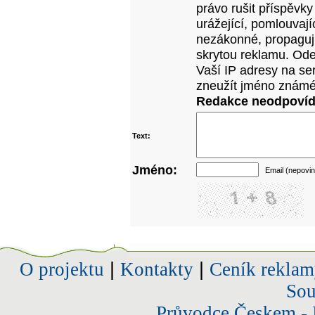
právo rušit příspěvky
urážející, pomlouvají
nezákonné, propagujíc
skrytou reklamu. Od
Vaší IP adresy na se
zneužít jméno známé
Redakce neodpovídá
Text:
Jméno:
Email (nepovin
O projektu
|
Kontakty
|
Ceník reklam
Sou
Průvodce Českem - 