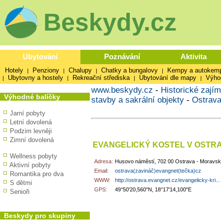
Beskydy.cz
Ubytování
Poznávání
Aktivita
Hotely
Penziony
Chalupy
Chatky a bungalovy
Kempy a autokem
|
|
|
|
Ubytovny a hostely
Rekreační střediska
Ubytování dle mapy
Výho
|
|
|
|
www.beskydy.cz
-
Historické zajím
Výhodné balíčky
stavby a sakrální objekty
-
Ostrav
Jarní pobyty
Letní dovolená
Podzim levněji
Zimní dovolená
EVANGELICKÝ KOSTEL V OSTR
Wellness pobyty
Adresa:
Husovo náměstí, 702 00 Ostrava - Moravs
Aktivní pobyty
Email:
ostrava(zavináč)evangnet(tečka)cz
Romantika pro dva
WWW:
http://ostrava.evangnet.cz/evangelicky-kri...
S dětmi
GPS:
49°50'20,560"N, 18°17'14,100"E
Senioři
Beskydy pro skupiny