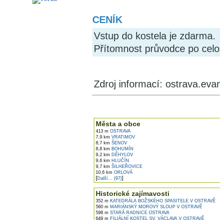
CENÍK
Vstup do kostela je zdarma.
Přítomnost průvodce po celo
Zdroj informací: ostrava.eva
V okolí najdete ...
Města a obce
413 m
OSTRAVA
7,9 km
VRATIMOV
8,7 km
ŠENOV
8,8 km
BOHUMÍN
9,2 km
DĚHYLOV
9,6 km
HLUČÍN
9,7 km
ŠILHEŘOVICE
10,6 km
ORLOVÁ
[
]
Další... (97)
Historické zajímavosti
352 m
KATEDRÁLA BOŽSKÉHO SPASITELE V OSTRAVĚ
560 m
MARIÁNSKÝ MOROVÝ SLOUP V OSTRAVĚ
598 m
STARÁ RADNICE OSTRAVA
649 m
FILIÁLNÍ KOSTEL SV. VÁCLAVA V OSTRAVĚ