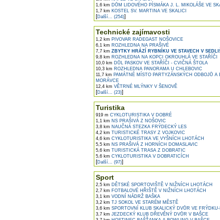
1,6 km
DŮM LIDOVÉHO PÍSMÁKA J. L. MIKOLÁŠE VE SK
1,7 km
KOSTEL SV. MARTINA VE SKALICI
[
]
Další... (254)
Technické zajímavosti
1,2 km
PIVOVAR RADEGAST NOŠOVICE
6,1 km
ROZHLEDNA NA PRAŠIVÉ
7,7 km
ZBYTKY HRÁZÍ RYBNÍKU VE STAVECH V SEDLI
9,8 km
ROZHLEDNA NA KOPCI OKROUHLÁ VE STAŘÍČI
10,0 km
DŮL PASKOV VE STAŘÍČI - CVIČNÁ ŠTOLA
10,3 km
ROZHLEDNA PANORAMA U CHLEBOVIC
11,7 km
PAMÁTNÉ MÍSTO PARTYZÁNSKÝCH ODBOJŮ A 
MORÁVCE
12,4 km
VĚTRNÉ MLÝNKY V ŠENOVĚ
[
]
Další... (23)
Turistika
919 m
CYKLOTURISTIKA V DOBRÉ
1,1 km
NS PRAŠIVÁ Z NOŠOVIC
3,8 km
NAUČNÁ STEZKA FRÝDECKÝ LES
4,2 km
TURISTICKÉ TRASY Z VOJKOVIC
4,6 km
CYKLOTURISTIKA VE VYŠNÍCH LHOTÁCH
5,5 km
NS PRAŠIVÁ Z HORNÍCH DOMASLAVIC
5,6 km
TURISTICKÁ TRASA Z DOBRATIC
5,6 km
CYKLOTURISTIKA V DOBRATICÍCH
[
]
Další... (97)
Sport
2,5 km
DĚTSKÉ SPORTOVIŠTĚ V NIŽNÍCH LHOTÁCH
2,7 km
FOTBALOVÉ HŘIŠTĚ V NIŽNÍCH LHOTÁCH
3,1 km
VODNÍ NÁDRŽ BAŠKA
3,2 km
TJ SOKOL VE STARÉM MĚSTĚ
3,6 km
SPORTOVNÍ KLUB SKALICKÝ DVŮR VE FRÝDKU
3,7 km
JEZDECKÝ KLUB DŘEVĚNÝ DVŮR V BAŠCE