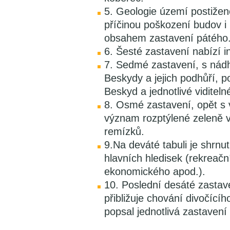
5. Geologie území postižené
příčinou poškození budov i 
obsahem zastavení pátého
6. Šesté zastavení nabízí i
7. Sedmé zastavení, s ná
Beskydy a jejich podhůří, 
Beskyd a jednotlivé viditel
8. Osmé zastavení, opět s 
význam rozptýlené zeleně v 
remízků.
9.Na deváté tabuli je shrn
hlavních hledisek (rekreačn
ekonomického apod.).
10. Poslední desáté zastav
přibližuje chování divočícíh
popsal jednotlivá zastavení 