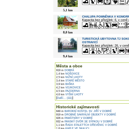
5,1 km
CHALUPA POMNĚNKA V KOMORN
Kapacita bez přistýlek: 6, v ceně
8,0 km
TURISTICKÁ UBYTOVNA TJ SOK
OSTRAVICÍ
Kapacita bez přistýlek: 26, v cen
9,4 km
Města a obce
919 m
DOBRÁ
1,4 km
NOŠOVICE
2,5 km
NIŽNÍ LHOTY
3,4 km
STARÉ MĚSTO
3,9 km
BAŠKA
4,2 km
VOJKOVICE
4,5 km
PAZDERNA
4,6 km
VYŠNÍ LHOTY
[
]
Další... (111)
Historické zajímavosti
849 m
BAROKNÍ KOSTEL SV. JIŘÍ V DOBRÉ
919 m
DROBNÉ SAKRÁLNÍ OBJEKTY V DOBRÉ
926 m
PAMÁTNÍKY V DOBRÉ
932 m
PANSKÝ DVŮR SE SÝPKOU V DOBRÉ
1,1 km
ŘADA STALETÝCH DŘEVĚNIC V DOBRÉ
1,6 km
KAPLE VE SKALICI