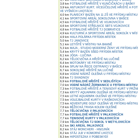
3,7 km
HOSTINEC BAŠŤANKA A BOWLING V BAŠCE
3,8 km
FOTBALOVÉ HŘIŠTĚ V KUNČIČKÁCH U BAŠKY
3,9 km
ANTUKOVÝ KURT, VÍCEÚČELOVÉ HŘIŠTĚ A FOT
VE VYŠNÍCH LHOTÁCH
4,0 km
PLAVECKÝ BAZÉN NA 11 ZŠ VE FRÝDKU-MÍSTKU
4,1 km
SPORTOVNÍ AREÁL SOKOLOVNA V BAŠCE
4,5 km
FOTBALOVÉ HŘIŠTĚ VE VOJKOVICÍCH
4,6 km
SPORTOVNÍ STŘELNICE SBTS VOJKOVICE
4,8 km
FOTBALOVÉ HŘIŠTĚ TJ DOBRATICE
4,9 km
KULTURNÍ A SPORTOVNÍ AREÁL SOKOLÍK V MÍ
4,9 km
HALA POLÁRKA FRÝDEK-MÍSTEK
5,0 km
TJ JANOVICE
5,1 km
LETIŠTĚ V MÍSTKU NA BAHNĚ
5,3 km
MAJA - STUDIO MODERNÍ ŽENY VE FRÝDKU-MÍ
5,4 km
KRYTÝ BAZÉN SŠED FRÝDEK-MÍSTEK
6,1 km
JÓGA - LUČINA
6,2 km
TĚLOCVIČNA A HŘIŠTĚ NA LUČINĚ
6,4 km
MOTOKÁRY VE FRÝDKU-MÍSTKU
6,4 km
SPLAV NA ŘECE OSTRAVICI V BAŠCE
6,7 km
SOKOLSKÉ HŘIŠTĚ NA LUČINĚ
6,8 km
VODNÍ NÁDRŽ OLEŠNÁ U FRÝDKU-MÍSTKU
6,8 km
TJ SVIADNOV
6,9 km
FOTBALOVÉ HŘIŠTĚ V SEDLIŠTÍCH
7,0 km
VODNÍ NÁDRŽ ŽERMANICE U FRÝDKU-MÍSTKU
7,3 km
FOTBALOVÉ HŘIŠTĚ A TENISOVÝ KURT V PRŽN
7,3 km
KRYTÝ AQUAPARK OLEŠNÁ VE FRÝDKU-MÍSTKU
7,5 km
LETNÍ AQUAPARK OLEŠNÁ VE FRÝDKU-MÍSTKU
7,5 km
VOLEJBALOVÉ KURTY V RAŠKOVICÍCH
7,5 km
ADVENTURE GOLF OLEŠNÁ VE FRÝDKU-MÍSTK
7,6 km
BĚŽECKÁ TRASA KOLEM OLEŠNÉ
7,7 km
TĚLOCVIČNA V PALKOVICÍCH
7,7 km
FOTBALOVÉ HŘIŠTĚ V PALKOVICÍCH
7,7 km
TENISOVÉ KURTY V PALKOVICÍCH
7,9 km
TĚLOCVIČNA TJ SOKOL V METYLOVICÍCH
8,2 km
SKI AREÁL PALKOVICE
8,2 km
STÁJ MONCHERI - HNOJNÍK
8,2 km
STÁJ JLB V KOMORNÍ LHOTCE
8,3 km
HIPOSTEZKA V POBESKYDÍ