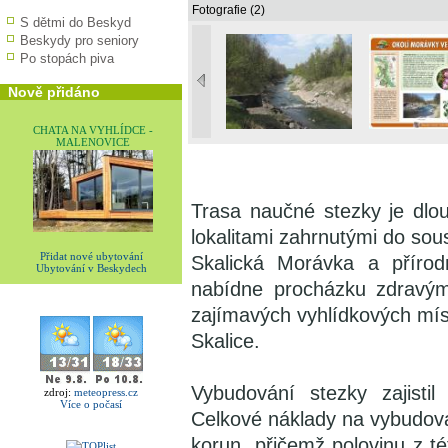
Fotografie (2)
S dětmi do Beskyd
Beskydy pro seniory
Po stopách piva
Nově přidáno
CHATA NA VYHLÍDCE -
MALENOVICE
Trasa naučné stezky je dlo
lokalitami zahrnutými do so
Přidat nové ubytování
Skalická Morávka a přírod
Ubytování v Beskydech
nabídne procházku zdravým
zajímavých vyhlídkových míst
Skalice.
Vybudování stezky zajistil
zdroj:
meteopress.cz
Více o počasí
Celkové náklady na vybudová
korun, přičemž polovinu z t