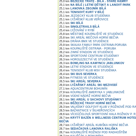
25,0 km
BĚŽECKÉ TRATĚ - BÍLÁ - STARÉ HAMRY
25,1 km
NA BÍLÉ | LETNÍ DĚTSKÝ A LANOVÝ PARK
25,1 km
LANOVKA ZBOJNÍK BÍLÁ
25,1 km
TENISOVÝ KURT V BÍLÉ
25,1 km
JEZDECKÝ KLUB STUDÉNKA
25,1 km
LYŽAŘSKÝ KLUB VEŘOVICE
25,1 km
SKI BÍLÁ
25,1 km
SINGLETRAILS BÍLÁ
25,4 km
LYŽOVÁNÍ V RYBÍ
25,8 km
MĚSTSKÉ KOUPALIŠTĚ VE STUDÉNCE
25,8 km
SKI AREÁL MEČOVÁ HORNÍ BEČVA
25,9 km
DRÁHA BMX VE STUDÉNCE
25,9 km
SKALKA FAMILY PARK OSTRAVA-PORUBA
26,1 km
KOUPALIŠTĚ OSTRAVA - PORUBA
26,2 km
ZIMNÍ STADION VE STUDÉNCE
26,2 km
SPORTOVNÍ CENTRUM STUDÉNKY
26,3 km
HOROLEZECTVÍ VE STUDÉNCE
26,3 km
BOWLING NA KAMYNCU JABLUNKOV
26,3 km
LETNÍ STADION VE STUDÉNCE
26,4 km
TENISOVÝ KLUB MSV STUDÉNKA
26,4 km
SKI BUS SEVERKA
26,5 km
FITNESS VE STUDÉNCE
26,5 km
SKI AREÁL SEVERKA
26,9 km
LYŽAŘSKÝ AREÁL SKI MEZIVODÍ
27,1 km
AQUACENTRUM BOHUMÍN
27,9 km
KOUPALIŠTĚ AMERYKA V JABLUNKOVĚ
27,9 km
VODNÍ NÁDRŽ HORNÍ BEČVA
28,1 km
SKI AREÁL U SACHOVY STUDÁNKY
28,3 km
BĚŽECKÉ TRASY HORNÍ BEČVA
28,3 km
VALAŠSKÝ GOLFOVÝ KLUB V ROŽNOVĚ POD 
28,5 km
BAŽANTNICE V ŠILHEŘOVICÍCH
28,6 km
VÍCEÚČELOVÁ SPORTOVNÍ HALA ROŽNOV P. R
28,7 km
KRYTÝ BAZÉN A WELLNESS CENTRUM HOTE
BEČVA
28,7 km
LYŽAŘSKÝ AREÁL KUBIŠKA HORNÍ BEČVA
28,7 km
SEDAČKOVÁ LANOVKA RALIŠKA
28,7 km
KOUPALIŠTĚ ROŽNOV POD RADHOŠTĚM