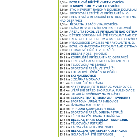
8,3 km
FOTBALOVÉ HŘIŠTĚ V METYLOVICÍCH
8,3 km
TENISOVÉ KURTY V METYLOVICÍCH
8,6 km
STÁJ NEWPORT RANCH V DOLNÍCH DOMASLAV
8,9 km
SPORTOVNÍ LETIŠTĚ VE FRÝDLANTĚ N. O.
9,2 km
SPORTOVNÍ A RELAXAČNÍ CENTRUM KOTELNA 
NAD OSTRAVICÍ
9,3 km
JÍZDÁRNA U BAČŮ V PALKOVICÍCH
9,4 km
BRÁNA BESKYD FRÝDLANT NAD OSTRAVICÍ
9,4 km
AREÁL TJ SOKOL VE FRÝDLANTĚ NAD OSTRAV
9,5 km
DĚTSKÉ DOPRAVNÍ HŘIŠTĚ FRÝDLANT NAD OST
9,6 km
HALA SPORT TJ FERRUM A BAR SPORT FRÝDLA
9,8 km
KYNOLOGICKÉ CVIČIŠTĚ VE FRÝDLANTĚ N. O.
9,9 km
BOWLING HARCOVNA FRÝDLANT NAD OSTRAVI
9,9 km
FOTBALOVÉ HŘIŠTĚ VE STAŘÍČI
10,0 km
DESERT ROSE - HNOJNÍK
10,1 km
KOUPALIŠTĚ FRÝDLANT NAD OSTRAVICÍ
10,1 km
TENISOVÁ HALA EDIMEX FRÝDLANT N. O.
10,2 km
TĚLOCVIČNA VE STAŘÍČI
10,2 km
SPORTOVNÍ AREÁL VE STAŘÍČI
10,3 km
FOTBALOVÉ HŘIŠTĚ V ŘEPIŠTÍCH
10,6 km
SKI MALENOVICE
10,9 km
JÍZDÁRNA MORÁVKA
11,1 km
KOUPALIŠTĚ MORÁVKA
11,2 km
KRYTÝ BAZÉN PETR BEZRUČ MALENOVICE
11,4 km
LYŽAŘSKÉ STŘEDISKO P.O.M.A. MALENOVICE
11,4 km
SKI AREÁL SVIŇORKY NA MORÁVCE
11,4 km
BĚŽECKÉ TRATĚ - MORÁVKA - SVIŇORKY
11,6 km
SPORTOVNÍ AREÁL TJ SMILOVICE
11,7 km
JÍZDÁRNA MALENOVICE
11,8 km
PŘÍRODNÍ KOUPALIŠTĚ V ŘECE
12,2 km
SPORTOVNÍ AREÁL DUBINA PSTRUŽÍ
12,3 km
TĚRLICKÁ PŘEHRADA U HAVÍŘOVA
12,5 km
BĚŽECKÉ TRATĚ SKALKA - ONDŘEJNÍK
12,5 km
TĚLOCVIČNA PSTRUŽÍ
12,6 km
FARMA ZÁTOPEK - OSTRAVICE
13,0 km
RELAXCENTRUM SEPETNÁ OSTRAVICE
13,2 km
GOLFOVÉ HŘIŠTĚ OSTRAVICE