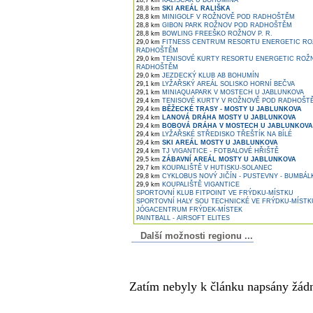
28,7 km
KALIŠČÁK U BOHUMÍNA
28,8 km
SKI AREÁL RALIŠKA
28,8 km
MINIGOLF V ROŽNOVĚ POD RADHOŠTĚM
28,8 km
GIBON PARK ROŽNOV POD RADHOŠTĚM
28,8 km
BOWLING FREEŠKO ROŽNOV P. R.
29,0 km
FITNESS CENTRUM RESORTU ENERGETIC RO
RADHOŠTĚM
29,0 km
TENISOVÉ KURTY RESORTU ENERGETIC ROŽ
RADHOŠTĚM
29,0 km
JEZDECKÝ KLUB AB BOHUMÍN
29,1 km
LYŽAŘSKÝ AREÁL SOLISKO HORNÍ BEČVA
29,1 km
MINIAQUAPARK V MOSTECH U JABLUNKOVA
29,4 km
TENISOVÉ KURTY V ROŽNOVĚ POD RADHOŠT
29,4 km
BĚŽECKÉ TRASY - MOSTY U JABLUNKOVA
29,4 km
LANOVÁ DRÁHA MOSTY U JABLUNKOVA
29,4 km
BOBOVÁ DRÁHA V MOSTECH U JABLUNKOVA
29,4 km
LYŽAŘSKÉ STŘEDISKO TŘEŠTÍK NA BÍLÉ
29,4 km
SKI AREÁL MOSTY U JABLUNKOVA
29,4 km
TJ VIGANTICE - FOTBALOVÉ HŘIŠTĚ
29,5 km
ZÁBAVNÍ AREÁL MOSTY U JABLUNKOVA
29,7 km
KOUPALIŠTĚ V HUTISKU-SOLANEC
29,8 km
CYKLOBUS NOVÝ JIČÍN - PUSTEVNY - BUMBÁLK
29,9 km
KOUPALIŠTĚ VIGANTICE
SPORTOVNÍ KLUB FITPOINT VE FRÝDKU-MÍSTKU
SPORTOVNÍ HALY SOU TECHNICKÉ VE FRÝDKU-MÍSTK
JÓGACENTRUM FRÝDEK-MÍSTEK
PAINTBALL - AIRSOFT ELITES
Další možnosti regionu ...
Komentáře k článku
Zatím nebyly k článku napsány žád
Přidejte vlastní komentář