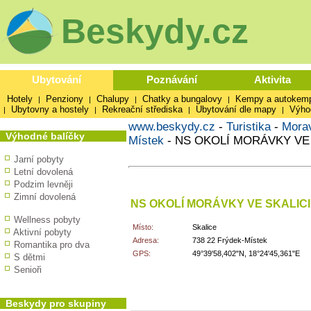
Beskydy.cz
Ubytování
Poznávání
Aktivita
Hotely
Penziony
Chalupy
Chatky a bungalovy
Kempy a autokem
|
|
|
|
Ubytovny a hostely
Rekreační střediska
Ubytování dle mapy
Výho
|
|
|
|
www.beskydy.cz
-
Turistika
-
Mora
Výhodné balíčky
Místek
-
NS OKOLÍ MORÁVKY VE 
Jarní pobyty
Letní dovolená
Podzim levněji
Zimní dovolená
NS OKOLÍ MORÁVKY VE SKALICI
Wellness pobyty
Místo:
Skalice
Aktivní pobyty
Adresa:
738 22 Frýdek-Místek
Romantika pro dva
GPS:
49°39'58,402"N, 18°24'45,361"E
S dětmi
Senioři
Beskydy pro skupiny