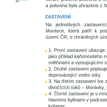
a polovina byla uhrazena z 
ZASTAVENÍ
Na jednotlivých zastaven
Morávce, která patří k po
území ČR, o chráněných územ
1. První zastavení ukazuje 
jako příklad kaňonovitého 
mělčinami a vystupujícími s
2. Druhé zastavení popisuj
doprovázející vodní toky.
3. Na třetím zastavení lze 
divočících toků – Morávky,
4. Čtvrté zastavení je v mí
hlavními bylinami v podrostu
koberec.