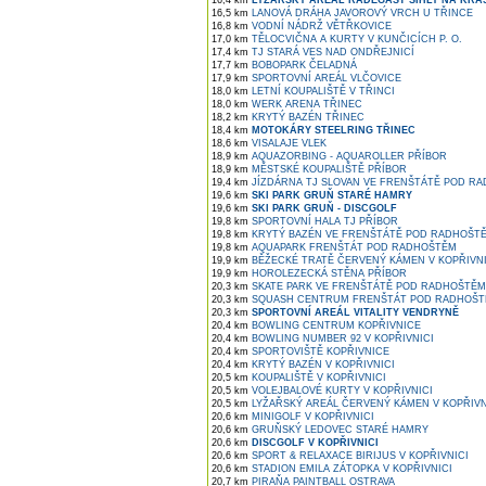
16,4 km
LYŽAŘSKÝ AREÁL RADEGAST SIHLY NA KRÁ
16,5 km
LANOVÁ DRÁHA JAVOROVÝ VRCH U TŘINCE
16,8 km
VODNÍ NÁDRŽ VĚTŘKOVICE
17,0 km
TĚLOCVIČNA A KURTY V KUNČICÍCH P. O.
17,4 km
TJ STARÁ VES NAD ONDŘEJNICÍ
17,7 km
BOBOPARK ČELADNÁ
17,9 km
SPORTOVNÍ AREÁL VLČOVICE
18,0 km
LETNÍ KOUPALIŠTĚ V TŘINCI
18,0 km
WERK ARENA TŘINEC
18,2 km
KRYTÝ BAZÉN TŘINEC
18,4 km
MOTOKÁRY STEELRING TŘINEC
18,6 km
VISALAJE VLEK
18,9 km
AQUAZORBING - AQUAROLLER PŘÍBOR
18,9 km
MĚSTSKÉ KOUPALIŠTĚ PŘÍBOR
19,4 km
JÍZDÁRNA TJ SLOVAN VE FRENŠTÁTĚ POD R
19,6 km
SKI PARK GRUŇ STARÉ HAMRY
19,6 km
SKI PARK GRUŇ - DISCGOLF
19,8 km
SPORTOVNÍ HALA TJ PŘÍBOR
19,8 km
KRYTÝ BAZÉN VE FRENŠTÁTĚ POD RADHOŠT
19,8 km
AQUAPARK FRENŠTÁT POD RADHOŠTĚM
19,9 km
BĚŽECKÉ TRATĚ ČERVENÝ KÁMEN V KOPŘIVNI
19,9 km
HOROLEZECKÁ STĚNA PŘÍBOR
20,3 km
SKATE PARK VE FRENŠTÁTĚ POD RADHOŠTĚM
20,3 km
SQUASH CENTRUM FRENŠTÁT POD RADHOŠ
20,3 km
SPORTOVNÍ AREÁL VITALITY VENDRYNĚ
20,4 km
BOWLING CENTRUM KOPŘIVNICE
20,4 km
BOWLING NUMBER 92 V KOPŘIVNICI
20,4 km
SPORTOVIŠTĚ KOPŘIVNICE
20,4 km
KRYTÝ BAZÉN V KOPŘIVNICI
20,5 km
KOUPALIŠTĚ V KOPŘIVNICI
20,5 km
VOLEJBALOVÉ KURTY V KOPŘIVNICI
20,5 km
LYŽAŘSKÝ AREÁL ČERVENÝ KÁMEN V KOPŘIVN
20,6 km
MINIGOLF V KOPŘIVNICI
20,6 km
GRUŇSKÝ LEDOVEC STARÉ HAMRY
20,6 km
DISCGOLF V KOPŘIVNICI
20,6 km
SPORT & RELAXACE BIRIJUS V KOPŘIVNICI
20,6 km
STADION EMILA ZÁTOPKA V KOPŘIVNICI
20,7 km
PIRAŇA PAINTBALL OSTRAVA