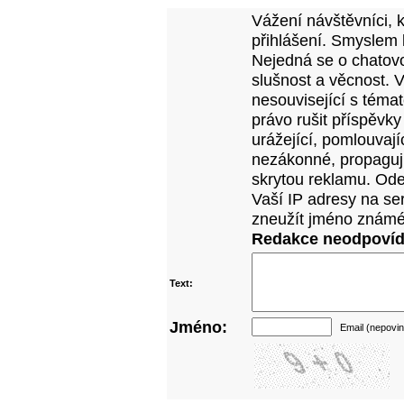
Vážení návštěvníci, 
přihlášení. Smyslem 
Nejedná se o chatovo
slušnost a věcnost. 
nesouvisející s téma
právo rušit příspěvky
urážející, pomlouvají
nezákonné, propagujíc
skrytou reklamu. Od
Vaší IP adresy na se
zneužít jméno známé
Redakce neodpovídá
Text:
Jméno:
Email (nepovin