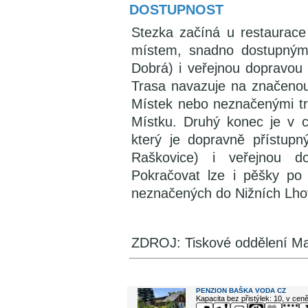
DOSTUPNOST
Stezka začíná u restaurace
místem, snadno dostupným
Dobrá) i veřejnou dopravou 
Trasa navazuje na značenou 
Místek nebo neznačenými t
Místku. Druhý konec je v ce
který je dopravně přístupn
Raškovice) i veřejnou do
Pokračovat lze i pěšky po 
neznačených do Nižních Lhot
ZDROJ: Tiskové oddělení Ma
V okolí najdete ...
PENZION BAŠKA VODA CZ
Kapacita bez přistýlek: 10, v cen