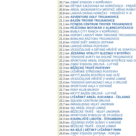
20,7 km
ZIMNÍ STADION V KOPŘIVNICI
20,7 km
DĚTSKÁ SJEZDOVKA NA HOREČKÁCH - FRENŠT
20,8 km
AREÁL SKOKANSKÝCH MŮSTKŮ JIŘÍHO RAŠKY
20,8 km
LANOVÁ DRÁHA HOREČKY - FRENŠTÁT P. R.
21,1 km
ADVENTURE GOLF TROJANOVICE
21,1 km
BAZÉN TROYER TROJANOVICE
21,1 km
FITNESS CENTRUM TROYER TROJANOVICE
21,3 km
PŮJČOVNA MOTOKÁR V ALBRECHTIČKÁCH
21,3 km
BUBLA CITY RANCH V KOPŘIVNICI
21,3 km
HORSKÝ LANOVÝ PARK TARZANIE TROJANOVI
21,4 km
BOWLING RÁZTOKA TROJANOVICE
21,8 km
VODNÍ SVĚT SAREZA OSTRAVA
21,8 km
LANOVÁ DRÁHA PUSTEVNY
22,1 km
VÍCEÚČELOVÉ A DĚTSKÉ HŘIŠTĚ VE STARÝC
22,1 km
JÍZDÁRNA VITALITY SLEZSKO V BYSTŘICI
22,1 km
TENISOVÉ KURTY NA DOLINĚ TROJANOVICE
22,2 km
SPORTOVNÍ AREÁL STADION BYSTŘICE NAD O
22,2 km
ZIMNÍ STADION ORLOVÁ - LUTYNĚ
22,3 km
BĚŽECKÉ TRATĚ PUSTEVNY
22,3 km
LYŽAŘSKÉ STŘEDISKO PUSTEVNY
22,3 km
KRYTÝ BAZÉN BYSTŘICE NAD OLŠÍ
22,3 km
VÍCEÚČELOVÉ HŘIŠTĚ V HORNÍ LOMNÉ
22,4 km
TENISOVÁ NAFUKOVACÍ HALA V ORLOVÉ
22,6 km
SPORTOVNÍ HALA V OSTRAVĚ
22,7 km
PONY KLUB MILÍKOV
22,8 km
KRYTÝ BAZÉN ORLOVÁ - LUTYNĚ
22,9 km
LYŽAŘSKÝ AREÁL KOCIANKA - ČELADNÁ
23,1 km
SQUASH CENTRUM ORLOVÁ
23,7 km
PARAGLIDING VELKÝ JAVORNÍK
23,8 km
SKI AREÁL DOLNÍ LOMNÁ
24,0 km
BĚŽECKÉ TRATĚ - VELKÝ JAVORNÍK
24,0 km
SPORTOVNÍ RYBOLOV VE STUDÉNCE
24,3 km
KOUPALIŠTĚ LIBOTÍN - ŠTRAMBERK
24,6 km
JÍZDÁRNA DVŮR OLŠINY V KARVINÉ
24,6 km
BĚŽECKÉ TRATĚ - DOLNÍ LOMNÁ
24,8 km
NA BÍLÉ | DĚTSKÝ LYŽAŘSKÝ PARK
24,9 km
ZIMNÍ STADIÓN OSTRAVA - PORUBA