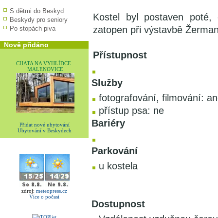
S dětmi do Beskyd
Kostel byl postaven poté,
Beskydy pro seniory
zatopen při výstavbě Žermani
Po stopách piva
Nově přidáno
Přístupnost
CHATA NA VYHLÍDCE -
MALENOVICE
Služby
fotografování, filmování: a
přístup psa: ne
Bariéry
Přidat nové ubytování
Ubytování v Beskydech
Parkování
u kostela
zdroj:
meteopress.cz
Více o počasí
Dostupnost