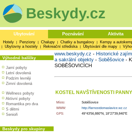
Beskydy.cz
Ubytování
Poznávání
Aktivita
Hotely
Penziony
Chalupy
Chatky a bungalovy
Kempy a autokem
|
|
|
|
Ubytovny a hostely
Rekreační střediska
Ubytování dle mapy
Výho
|
|
|
|
www.beskydy.cz
-
Historické zajím
Výhodné balíčky
a sakrální objekty
-
Soběšovice
-
K
SOBĚŠOVICÍCH
Jarní pobyty
Letní dovolená
Podzim levněji
Zimní dovolená
KOSTEL NAVŠTÍVENOSTI PANNY
Wellness pobyty
Aktivní pobyty
Místo:
Soběšovice
Romantika pro dva
WWW:
http://farnostdomaslavice.wz.cz
S dětmi
GPS:
49°43'56,880"N, 18°27'39,840"E
Senioři
Beskydy pro skupiny