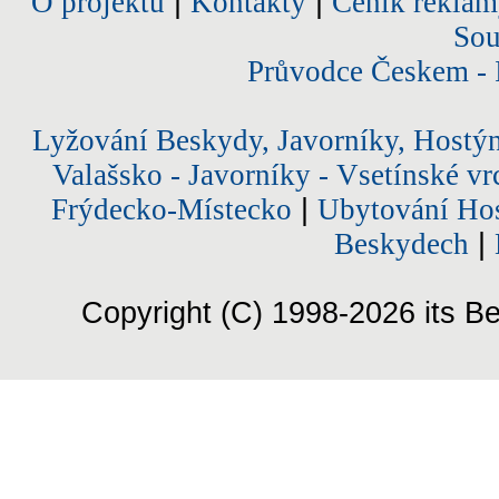
O projektu
|
Kontakty
|
Ceník reklam
Sou
Průvodce Českem - 
Lyžování Beskydy, Javorníky, Hostý
Valašsko - Javorníky - Vsetínské vr
Frýdecko-Místecko
|
Ubytování Hos
Beskydech
|
Copyright (C) 1998-2026 its Be