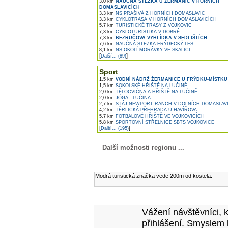
3,0 km
NAUČNÁ STEZKA U ŽERMANIC V HORNÍCH
DOMASLAVICÍCH
3,3 km
NS PRAŠIVÁ Z HORNÍCH DOMASLAVIC
3,3 km
CYKLOTRASA V HORNÍCH DOMASLAVICÍCH
5,7 km
TURISTICKÉ TRASY Z VOJKOVIC
7,3 km
CYKLOTURISTIKA V DOBRÉ
7,3 km
BEZRUČOVA VYHLÍDKA V SEDLIŠTÍCH
7,6 km
NAUČNÁ STEZKA FRÝDECKÝ LES
8,1 km
NS OKOLÍ MORÁVKY VE SKALICI
[
]
Další... (89)
Sport
1,5 km
VODNÍ NÁDRŽ ŽERMANICE U FRÝDKU-MÍSTKU
1,5 km
SOKOLSKÉ HŘIŠTĚ NA LUČINĚ
2,0 km
TĚLOCVIČNA A HŘIŠTĚ NA LUČINĚ
2,0 km
JÓGA - LUČINA
2,7 km
STÁJ NEWPORT RANCH V DOLNÍCH DOMASLAV
4,2 km
TĚRLICKÁ PŘEHRADA U HAVÍŘOVA
5,7 km
FOTBALOVÉ HŘIŠTĚ VE VOJKOVICÍCH
5,8 km
SPORTOVNÍ STŘELNICE SBTS VOJKOVICE
[
]
Další... (195)
Další možnosti regionu ...
Komentáře k článku
Modrá turistická značka vede 200m od kostela.
Přidejte vlastní komentář
Vážení návštěvníci, 
přihlášení. Smyslem 