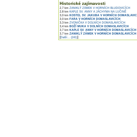
Historické zajímavosti
2,7 km
ZANIKLÝ ZÁMEK V HORNÍCH BLUDOVICÍCH
2,8 km
KAPLE SV. ANNY A JÁCHYMA NA LUČINĚ
3,0 km
KOSTEL SV. JAKUBA V HORNÍCH DOMASLAVIC
3,0 km
FARA V HORNÍCH DOMASLAVICÍCH
3,3 km
ZVONIČKA V DOLNÍCH DOMASLAVICÍCH
3,4 km
BOŽÍ MUKA V DOLNÍCH DOMASLAVICÍCH
3,7 km
KAPLE SV. ANNY V HORNÍCH DOMASLAVICÍCH
3,7 km
ZANIKLÝ ZÁMEK V HORNÍCH DOMASLAVICÍCH
[
]
Další... (241)