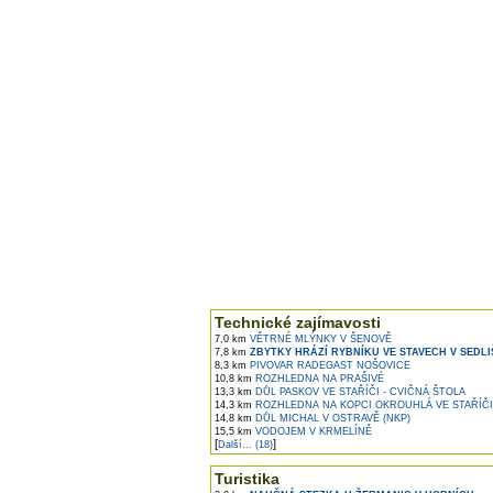
Technické zajímavosti
7,0 km
VĚTRNÉ MLÝNKY V ŠENOVĚ
7,8 km
ZBYTKY HRÁZÍ RYBNÍKU VE STAVECH V SEDLI
8,3 km
PIVOVAR RADEGAST NOŠOVICE
10,8 km
ROZHLEDNA NA PRAŠIVÉ
13,3 km
DŮL PASKOV VE STAŘÍČI - CVIČNÁ ŠTOLA
14,3 km
ROZHLEDNA NA KOPCI OKROUHLÁ VE STAŘÍČI
14,8 km
DŮL MICHAL V OSTRAVĚ (NKP)
15,5 km
VODOJEM V KRMELÍNĚ
[
]
Další... (18)
Turistika