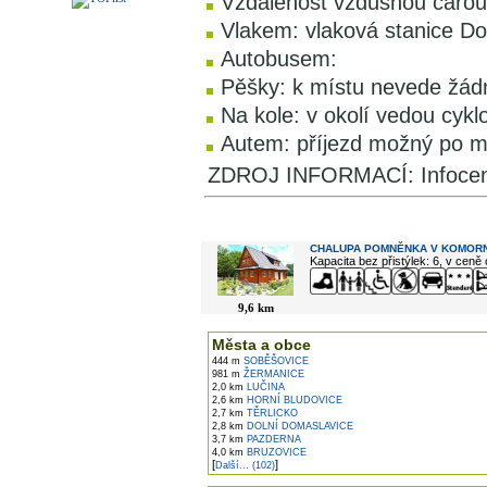
Vzdálenost vzdušnou čarou
Vlakem: vlaková stanice D
Autobusem:
Pěšky: k místu nevede žád
Na kole: v okolí vedou cyk
Autem: příjezd možný po m
ZDROJ INFORMACÍ: Infocen
V okolí najdete ...
CHALUPA POMNĚNKA V KOMORN
Kapacita bez přistýlek: 6, v ceně
9,6 km
Města a obce
444 m
SOBĚŠOVICE
981 m
ŽERMANICE
2,0 km
LUČINA
2,6 km
HORNÍ BLUDOVICE
2,7 km
TĚRLICKO
2,8 km
DOLNÍ DOMASLAVICE
3,7 km
PAZDERNA
4,0 km
BRUZOVICE
[
]
Další... (102)