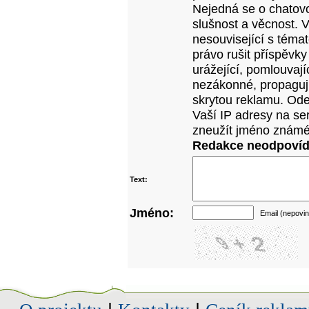
Nejedná se o chatovo
slušnost a věcnost. 
nesouvisející s téma
právo rušit příspěvky
urážející, pomlouvají
nezákonné, propagujíc
skrytou reklamu. Od
Vaší IP adresy na se
zneužít jméno známé
Redakce neodpovídá
Text:
Jméno:
Email (nepovin