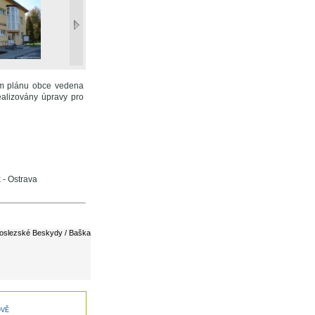
ním plánu obce vedena
ealizovány úpravy pro
 - Ostrava
oslezské Beskydy / Baška
OVĚ