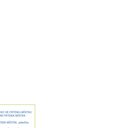
KO VE FRÝDKU-MÍSTKU
M FRÝDEK-MÍSTEK -
EK-MÍSTEK, pobočka