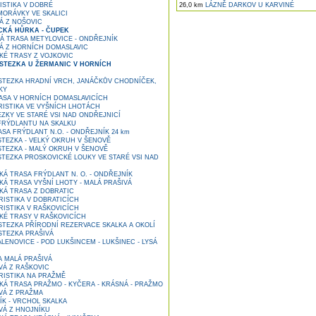
STIKA V DOBRÉ
26,0 km
LÁZNĚ DARKOV U KARVINÉ
MORÁVKY VE SKALICI
Á Z NOŠOVIC
CKÁ HŮRKA - ČUPEK
Á TRASA METYLOVICE - ONDŘEJNÍK
Á Z HORNÍCH DOMASLAVIC
KÉ TRASY Z VOJKOVIC
STEZKA U ŽERMANIC V HORNÍCH
TEZKA HRADNÍ VRCH, JANÁČKŮV CHODNÍČEK,
KY
SA V HORNÍCH DOMASLAVICÍCH
ISTIKA VE VYŠNÍCH LHOTÁCH
ZKY VE STARÉ VSI NAD ONDŘEJNICÍ
FRÝDLANTU NA SKALKU
A FRÝDLANT N.O. - ONDŘEJNÍK 24 km
TEZKA - VELKÝ OKRUH V ŠENOVĚ
TEZKA - MALÝ OKRUH V ŠENOVĚ
TEZKA PROSKOVICKÉ LOUKY VE STARÉ VSI NAD
KÁ TRASA FRÝDLANT N. O. - ONDŘEJNÍK
Á TRASA VYŠNÍ LHOTY - MALÁ PRAŠIVÁ
KÁ TRASA Z DOBRATIC
ISTIKA V DOBRATICÍCH
ISTIKA V RAŠKOVICÍCH
KÉ TRASY V RAŠKOVICÍCH
TEZKA PŘÍRODNÍ REZERVACE SKALKA A OKOLÍ
TEZKA PRAŠIVÁ
ENOVICE - POD LUKŠINCEM - LUKŠINEC - LYSÁ
A MALÁ PRAŠIVÁ
VÁ Z RAŠKOVIC
ISTIKA NA PRAŽMĚ
KÁ TRASA PRAŽMO - KYČERA - KRÁSNÁ - PRAŽMO
VÁ Z PRAŽMA
K - VRCHOL SKALKA
VÁ Z HNOJNÍKU