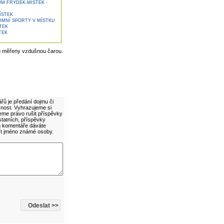
M FRÝDEK-MÍSTEK -
ÍSTEK
IMNÍ SPORTY V MÍSTKU
TEK
TEK
u měřeny vzdušnou čarou.
řů je předání dojmu či
cnost. Vyhrazujeme si
eme právo rušit příspěvky
statních, příspěvky
ím komentáře dáváte
ít jméno známé osoby.