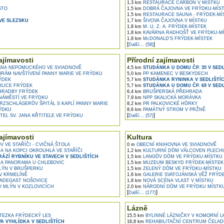
1,3 km
RESTAURACE CARBON V MÍSTKU
STO
1,5 km
DOBRÁ ČAJOVNA VE FRÝDKU-MÍS
1,5 km
RESTAURACE SAUNA - FRÝDEK-MÍ
VE SLEZSKU
1,7 km
ŠIVOVA ČAJOVNA V MÍSTKU
1,8 km
M. U. Z. A. FRÝDEK-MÍSTEK
1,8 km
KAVÁRNA RADHOŠŤ VE FRÝDKU-M
1,8 km
McDONALD'S FRÝDEK-MÍSTEK
[
]
Další... (58)
ajímavosti
Přírodní zajímavosti
JANA NEPOMUCKÉHO VE SVIADNOVĚ
4,5 km
STUDÁNKA U DOMU ČP. 35 V SEDL
RÁM NAVŠTÍVENÍ PANNY MARIE VE FRÝDKU
5,0 km
PP KAMENEC V BESKYDECH
ÝDEK
5,7 km
STUDÁNKA RYNINKA V SEDLIŠTÍ
LICE FRÝDEK
5,7 km
STUDÁNKA U DOMU ČP. 69 V SEDL
HRADBY FRÝDEK
6,4 km
BRUŠPERSKÁ PŘEHRADA
ÁMĚSTÍ VE FRÝDKU
7,9 km
NPP SKALICKÁ MORÁVKA
RZSCHLÁGERŮV ŠPITÁL S KAPLÍ PANNY MARIE
8,2 km
PR PALKOVICKÉ HŮRKY
ÝDKU
8,6 km
PAMÁTNÝ STROM V PRŽNĚ
[
]
TEL SV. JANA KŘTITELE VE FRÝDKU
Další... (57)
ajímavosti
Kultura
 VE STAŘÍČI - CVIČNÁ ŠTOLA
0 m
OBECNÍ KNIHOVNA VE SVIADNOVĚ
 NA KOPCI OKROUHLÁ VE STAŘÍČI
1,2 km
KULTURNÍ DŮM VÁLCOVEN PLECHU
ÁZÍ RYBNÍKU VE STAVECH V SEDLIŠTÍCH
1,5 km
LANGŮV DŮM VE FRÝDKU-MÍSTKU
A PANORAMA U CHLEBOVIC
1,5 km
MUZEUM BESKYD FRÝDEK-MÍSTEK
LÝN V BRUŠPERKU
1,5 km
ZELENÝ DŮM VE FRÝDKU-MÍSTKU
 KRMELÍNĚ
1,6 km
GALERIE SVATOJÁNSKÁ VĚŽ FRÝDE
ADEGAST NOŠOVICE
1,8 km
NOVÁ SCÉNA VLAST V MÍSTKU
 MLÝN V KOZLOVICÍCH
2,0 km
NÁRODNÍ DŮM VE FRÝDKU MÍSTK
[
]
Další... (177)
Lázně
EZKA FRÝDECKÝ LES
15,5 km
BYLINNÉ LÁZNIČKY V KOMORNÍ 
A VYHLÍDKA V SEDLIŠTÍCH
16,8 km
REHABILITAČNÍ CENTRUM ČELAD