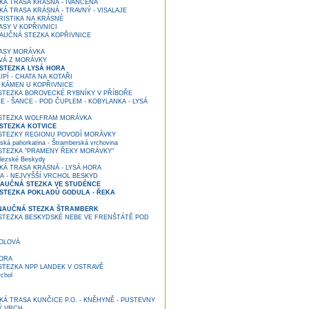
KÁ TRASA KRÁSNÁ - IVANČENA
Á TRASA KRÁSNÁ - TRAVNÝ - VISALAJE
ISTIKA NA KRÁSNÉ
SY V KOPŘIVNICI
AUČNÁ STEZKA KOPŘIVNICE
ASY MORÁVKA
VÁ Z MORÁVKY
STEZKA LYSÁ HORA
PÍ - CHATA NA KOTAŘI
KÁMEN U KOPŘIVNICE
TEZKA BOROVECKÉ RYBNÍKY V PŘÍBOŘE
 - ŠANCE - POD ČUPLEM - KOBYLANKA - LYSÁ
STEZKA WOLFRAM MORÁVKA
STEZKA KOTVICE
TEZKY REGIONU POVODÍ MORÁVKY
ká pahorkatina - Štramberská vrchovina
TEZKA "PRAMENY ŘEKY MORÁVKY"
lezské Beskydy
KÁ TRASA KRÁSNÁ - LYSÁ HORA
A - NEJVYŠŠÍ VRCHOL BESKYD
NAUČNÁ STEZKA VE STUDÉNCE
STEZKA POKLADŮ GODULA - ŘEKA
NAUČNÁ STEZKA ŠTRAMBERK
TEZKA BESKYDSKÉ NEBE VE FRENŠTÁTĚ POD
OLOVÁ
ORA
TEZKA NPP LANDEK V OSTRAVĚ
chol
Á TRASA KUNČICE P.O. - KNĚHYNĚ - PUSTEVNY
Ý VRCH