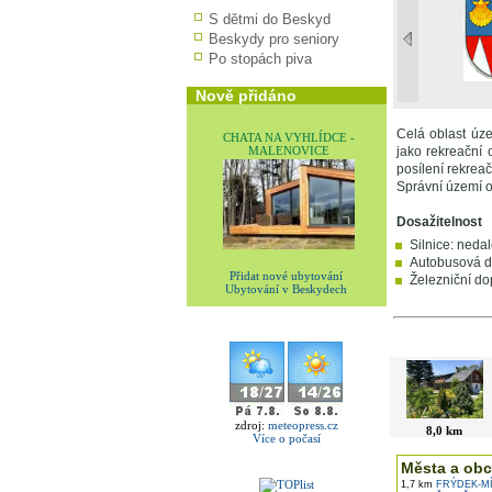
S dětmi do Beskyd
Beskydy pro seniory
Po stopách piva
Nově přidáno
Celá oblast úz
CHATA NA VYHLÍDCE -
MALENOVICE
jako rekreační 
posílení rekreač
Správní území 
Dosažitelnost
Silnice: neda
Autobusová do
Přidat nové ubytování
Železniční dop
Ubytování v Beskydech
V okolí najdet
zdroj:
meteopress.cz
8,0 km
Více o počasí
Města a obc
1,7 km
FRÝDEK-M