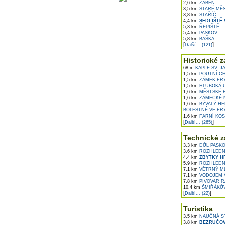
2,6 km
ŽABEŇ
3,5 km
STARÉ MĚ
3,8 km
STAŘÍČ
4,4 km
SEDLIŠTĚ 
5,3 km
ŘEPIŠTĚ
5,4 km
PASKOV
5,8 km
BAŠKA
[
]
Další... (121)
Historické z
68 m
KAPLE SV. 
1,5 km
POUTNÍ CH
1,5 km
ZÁMEK FR
1,5 km
HLUBOKÁ U
1,6 km
MĚSTSKÉ 
1,6 km
ZÁMECKÉ N
1,6 km
BÝVALÝ HE
BOLESTNÉ VE FR
1,6 km
FARNÍ KOS
[
]
Další... (265)
Technické z
3,3 km
DŮL PASKOV
3,6 km
ROZHLEDNA
4,4 km
ZBYTKY HR
5,9 km
ROZHLEDN
7,1 km
VĚTRNÝ M
7,1 km
VODOJEM V
7,8 km
PIVOVAR R
10,4 km
ŠMIŘÁKŮV
[
]
Další... (22)
Turistika
3,5 km
NAUČNÁ ST
3,8 km
BEZRUČOV