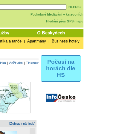
HLEDEJ
Podrobné hledávání v kategoriích
Hledání přes GPS mapu
užby
O Beskydech
stika a ranče
Apartmány
Business hotely
|
|
Počasí na
vinku
|
Vložit akci
|
Tisknout
horách dle
HS
[Zobrazit náhledy]