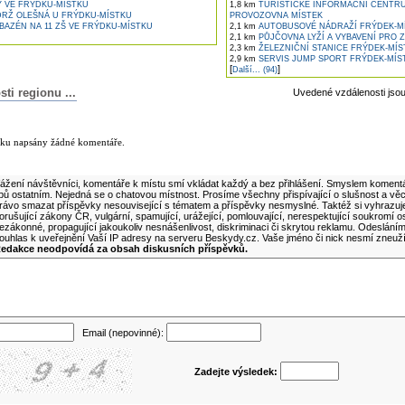
 VE FRÝDKU-MÍSTKU
1,8 km
TURISTICKÉ INFORMAČNÍ CENTRU
RŽ OLEŠNÁ U FRÝDKU-MÍSTKU
PROVOZOVNA MÍSTEK
BAZÉN NA 11 ZŠ VE FRÝDKU-MÍSTKU
2,1 km
AUTOBUSOVÉ NÁDRAŽÍ FRÝDEK-M
2,1 km
PŮJČOVNA LYŽÍ A VYBAVENÍ PRO Z
2,3 km
ŽELEZNIČNÍ STANICE FRÝDEK-MÍS
2,9 km
SERVIS JUMP SPORT FRÝDEK-MÍS
[
]
Další... (94)
i regionu ...
Uvedené vzdálenosti jso
lánku
nku napsány žádné komentáře.
ní komentář k tomuto článku
ážení návštěvníci, komentáře k místu smí vkládat každý a bez přihlášení. Smyslem komentá
ipů ostatním. Nejedná se o chatovou místnost. Prosíme všechny přispívající o slušnost a vě
rávo smazat příspěvky nesouvisející s tématem a příspěvky nesmyslné. Taktéž si vyhrazuj
orušující zákony ČR, vulgární, spamující, urážející, pomlouvající, nerespektující soukromí o
ezákonné, propagující jakoukoliv nesnášenlivost, diskriminaci či skrytou reklamu. Odeslán
ouhlas k uveřejnění Vaší IP adresy na serveru Beskydy.cz. Vaše jméno či nick nesmí zneuž
edakce neodpovídá za obsah diskusních příspěvků.
Email (nepovinné):
Zadejte výsledek: