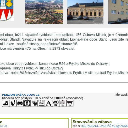
emí obce, ležící západně rychlostní komunikace I/56 Ostrava-Místek, je v územ
oblast Štandl. Navazuje na rekreační oblast Lipina-Hatě obce Staříč. Jsou zde r
ní funkce - naučné stezky, odpočinková stanoviště.
obce má výměru 475 ha. Obec má 1373 obyvatel.
leko obce vede rychlostní komunikace R56 z Frýdku Místku do Ostravy.
prava : linky z Frýdku-Místku do Ostravy
rava : nejbližší železnižní zastávka Lískovec u Frýdku Místku na trati Frýdek Místek
e ...
Moravsk
PENZION BAŠKA VODA CZ
Kapacita bez přistýlek: 10, v ceně od
1100 Kč
(osoba/noc)
e
Stravování a zábava
ÍSTEK
282 m
RESTAURACE ONDRÁŠ VE SVIADN