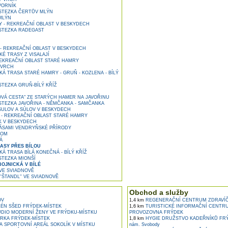
VORNÍK
TEZKA ČERTŮV MLÝN
MLÝN
 - REKREAČNÍ OBLAST V BESKYDECH
TEZKA RADEGAST
 - REKREAČNÍ OBLAST V BESKYDECH
É TRASY Z VISALAJÍ
EKREAČNÍ OBLAST STARÉ HAMRY
 VRCH
Á TRASA STARÉ HAMRY - GRUŇ - KOZLENA - BÍLÝ
TEZKA GRUŇ-BÍLÝ KŘÍŽ
VÁ CESTA" ZE STARÝCH HAMER NA JAVOŘINU
TEZKA JAVOŘINA - NĚMČANKA - SAMČANKA
ULOV A SÚLOV V BESKYDECH
Ž - REKREAČNÍ OBLAST STARÉ HAMRY
 V BESKYDECH
ÁSAMI VENDRYŇSKÉ PŘÍRODY
LOM
Á
ASY PŘES BÍLOU
Á TRASA BÍLÁ KONEČNÁ - BÍLÝ KŘÍŽ
TEZKA MIONŠÍ
OJNICKÁ V BÍLÉ
VE SVIADNOVĚ
'ŠTANDL'' VE SVIADNOVĚ
Obchod a služby
OV
1,4 km
REGENERAČNÍ CENTRUM ZDRAVÍČ
ÉN SŠED FRÝDEK-MÍSTEK
1,6 km
TURISTICKÉ INFORMAČNÍ CENTRU
UDIO MODERNÍ ŽENY VE FRÝDKU-MÍSTKU
PROVOZOVNA FRÝDEK
RKA FRÝDEK-MÍSTEK
1,8 km
HYGIE DRUŽSTVO KADEŘNÍKŮ FRÝD
A SPORTOVNÍ AREÁL SOKOLÍK V MÍSTKU
nám. Svobody