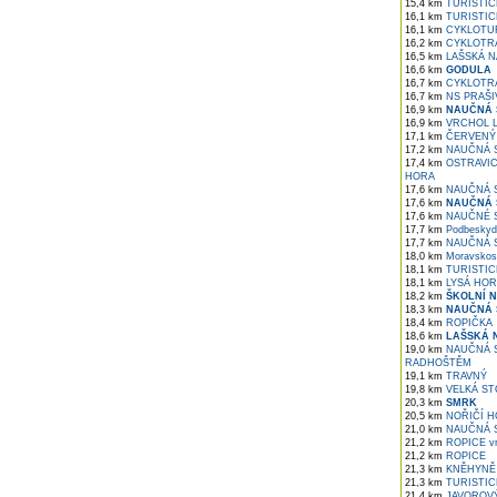
15,4 km
TURISTIC
16,1 km
TURISTICK
16,1 km
CYKLOTUR
16,2 km
CYKLOTRA
16,5 km
LAŠSKÁ N
16,6 km
GODULA
16,7 km
CYKLOTR
16,7 km
NS PRAŠI
16,9 km
NAUČNÁ 
16,9 km
VRCHOL LI
17,1 km
ČERVENÝ 
17,2 km
NAUČNÁ S
17,4 km
OSTRAVICE
HORA
17,6 km
NAUČNÁ 
17,6 km
NAUČNÁ 
17,6 km
NAUČNÉ S
17,7 km
Podbeskyds
17,7 km
NAUČNÁ S
18,0 km
Moravskos
18,1 km
TURISTIC
18,1 km
LYSÁ HOR
18,2 km
ŠKOLNÍ 
18,3 km
NAUČNÁ 
18,4 km
ROPIČKA
18,6 km
LAŠSKÁ 
19,0 km
NAUČNÁ S
RADHOŠTĚM
19,1 km
TRAVNÝ
19,8 km
VELKÁ ST
20,3 km
SMRK
20,5 km
NOŘIČÍ H
21,0 km
NAUČNÁ S
21,2 km
ROPICE vr
21,2 km
ROPICE
21,3 km
KNĚHYNĚ
21,3 km
TURISTICK
21,4 km
JAVOROV