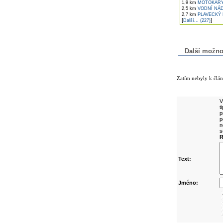
1,9 km
MOTOKÁRY
2,5 km
VODNÍ NÁD
2,7 km
PLAVECKÝ 
[
]
Další... (227)
Další možnost
Komentáře k č
Zatím nebyly k člá
Přidejte vlast
V
t
p
p
n
s
R
Text:
Jméno: