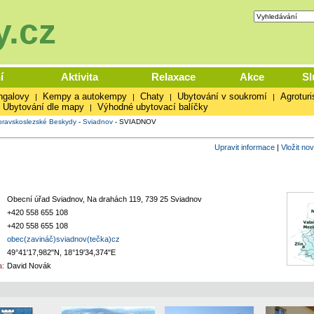
.cz
í
Aktivita
Relaxace
Akce
Sl
ngalovy
Kempy a autokempy
Chaty
Ubytování v soukromí
Agroturi
|
|
|
|
Ubytování dle mapy
Výhodné ubytovací balíčky
|
ravskoslezské Beskydy
-
Sviadnov
-
SVIADNOV
Upravit informace
|
Vložit no
Obecní úřad Sviadnov, Na drahách 119, 739 25 Sviadnov
+420 558 655 108
+420 558 655 108
obec(zavináč)sviadnov(tečka)cz
49°41'17,982"N, 18°19'34,374"E
:
David Novák