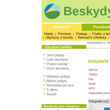
Beskydy
Ubytování
Poznáván
Hotely
Penziony
Chalupy
Chatky a bu
|
|
|
Ubytovny a hostely
Rekreační střediska
|
|
|
www.beskydy.cz
-
Mo
Výhodné balíčky
Jarní pobyty
Letní dovolená
SVIADNOV
Podzim levněji
Zimní dovolená
Adresa:
Telefon:
Wellness pobyty
Fax:
Aktivní pobyty
Email:
Romantika pro dva
GPS:
S dětmi
Odpovědná osoba
Senioři
Fotografie (13)
Beskydy pro skupiny