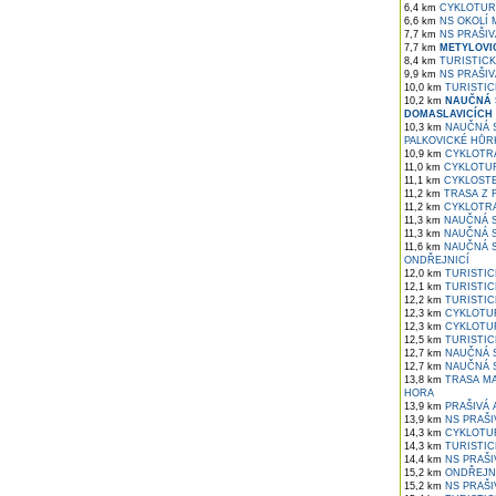
6,4 km
CYKLOTURI
6,6 km
NS OKOLÍ 
7,7 km
NS PRAŠIV
7,7 km
METYLOVI
8,4 km
TURISTICK
9,9 km
NS PRAŠIV
10,0 km
TURISTIC
10,2 km
NAUČNÁ 
DOMASLAVICÍCH
10,3 km
NAUČNÁ S
PALKOVICKÉ HŮR
10,9 km
CYKLOTRA
11,0 km
CYKLOTUR
11,1 km
CYKLOSTE
11,2 km
TRASA Z 
11,2 km
CYKLOTRAS
11,3 km
NAUČNÁ S
11,3 km
NAUČNÁ S
11,6 km
NAUČNÁ S
ONDŘEJNICÍ
12,0 km
TURISTIC
12,1 km
TURISTICK
12,2 km
TURISTIC
12,3 km
CYKLOTUR
12,3 km
CYKLOTUR
12,5 km
TURISTIC
12,7 km
NAUČNÁ S
12,7 km
NAUČNÁ S
13,8 km
TRASA MAL
HORA
13,9 km
PRAŠIVÁ 
13,9 km
NS PRAŠI
14,3 km
CYKLOTUR
14,3 km
TURISTIC
14,4 km
NS PRAŠI
15,2 km
ONDŘEJNÍ
15,2 km
NS PRAŠI