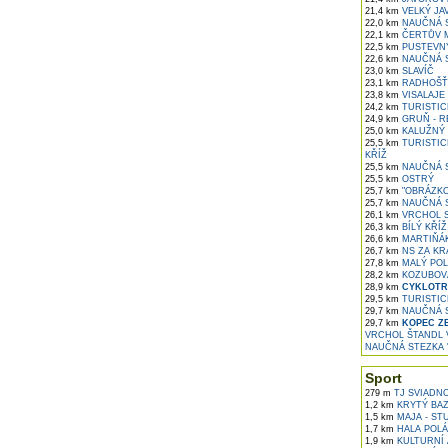
21,4 km
VELKÝ JA
22,0 km
NAUČNÁ S
22,1 km
ČERTŮV 
22,5 km
PUSTEVNY
22,6 km
NAUČNÁ S
23,0 km
SLAVÍČ
23,1 km
RADHOŠŤ
23,8 km
VISALAJE
24,2 km
TURISTICK
24,9 km
GRUŇ - R
25,0 km
KALUŽNÝ
25,5 km
TURISTICK
KŘÍŽ
25,5 km
NAUČNÁ S
25,5 km
OSTRÝ
25,7 km
"OBRÁZKO
25,7 km
NAUČNÁ S
26,1 km
VRCHOL S
26,3 km
BÍLÝ KŘÍ
26,6 km
MARTIŇÁK
26,7 km
NS ZA KR
27,8 km
MALÝ PO
28,2 km
KOZUBOV
28,9 km
CYKLOTR
29,5 km
TURISTICK
29,7 km
NAUČNÁ S
29,7 km
KOPEC ZB
VRCHOL ŠTANDL 
NAUČNÁ STEZKA '
Sport
279 m
TJ SVIADN
1,2 km
KRYTÝ BAZ
1,5 km
MAJA - ST
1,7 km
HALA POLÁ
1,9 km
KULTURNÍ 