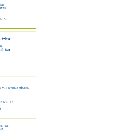
TKU
STEK
ÍSTKU
IŠTÍCH
CH
IŠTÍCH
 VE FRÝDKU-MÍSTKU
K-MÍSTEK
U
LHOTCE
NÁ