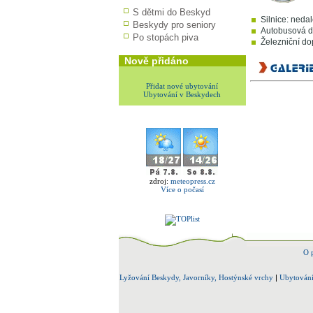
S dětmi do Beskyd
Silnice: neda
Beskydy pro seniory
Autobusová do
Po stopách piva
Železniční dop
Nově přidáno
Přidat nové ubytování
Ubytování v Beskydech
zdroj:
meteopress.cz
Více o počasí
O 
Lyžování Beskydy, Javorníky, Hostýnské vrchy
|
Ubytování