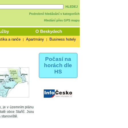
HLEDEJ
Podrobné hledávání v kategoriích
Hledání přes GPS mapu
užby
O Beskydech
stika a ranče
Apartmány
Business hotely
|
|
Počasí na
horách dle
HS
k, je v územním plánu
atě obce Staříč. Jsou
 stanoviště.