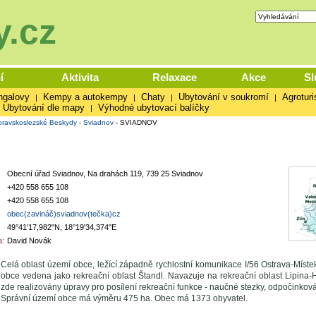
.cz
í
Aktivita
Relaxace
Akce
Sl
ngalovy
Kempy a autokempy
Chaty
Ubytování v soukromí
Agroturi
|
|
|
|
Ubytování dle mapy
Výhodné ubytovací balíčky
|
ravskoslezské Beskydy
-
Sviadnov
-
SVIADNOV
Obecní úřad Sviadnov, Na drahách 119, 739 25 Sviadnov
+420 558 655 108
+420 558 655 108
obec(zavináč)sviadnov(tečka)cz
49°41'17,982"N, 18°19'34,374"E
:
David Novák
Celá oblast území obce, ležící západně rychlostní komunikace I/56 Ostrava-Míste
obce vedena jako rekreační oblast Štandl. Navazuje na rekreační oblast Lipina-H
zde realizovány úpravy pro posílení rekreační funkce - naučné stezky, odpočinková
Správní území obce má výměru 475 ha. Obec má 1373 obyvatel.