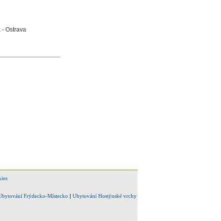
 - Ostrava
ies
Ubytování Frýdecko-Místecko
|
Ubytování Hostýnské vrchy