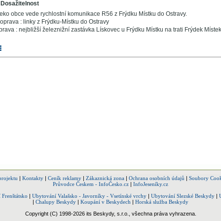
Dosažitelnost
leko obce vede rychlostní komunikace R56 z Frýdku Místku do Ostravy.
prava : linky z Frýdku-Místku do Ostravy
rava : nejbližší železnižní zastávka Lískovec u Frýdku Místku na trati Frýdek Místek
projektu
|
Kontakty
|
Ceník reklamy
|
Zákaznická zona
|
Ochrana osobních údajů
|
Soubory Cook
Průvodce Českem - InfoČesko.cz
|
InfoJeseníky.cz
 Frenštátsko
|
Ubytování Valašsko - Javorníky - Vsetínské vrchy
|
Ubytování Slezské Beskydy
|
|
Chalupy Beskydy
|
Koupání v Beskydech
|
Horská služba Beskydy
Copyright (C) 1998-2026 its Beskydy, s.r.o., všechna práva vyhrazena.