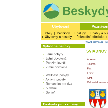
Beskydy
Ubytování
Poznáván
Hotely
Penziony
Chalupy
Chatky a bu
|
|
|
Ubytovny a hostely
Rekreační střediska
|
|
|
www.beskydy.cz
-
Mo
Výhodné balíčky
SVIADNOV
Jarní pobyty
Letní dovolená
Adresa:
Podzim levněji
Telefon:
Zimní dovolená
Fax:
Email:
Wellness pobyty
GPS:
Aktivní pobyty
Odpovědná osoba
Romantika pro dva
S dětmi
Senioři
Beskydy pro skupiny