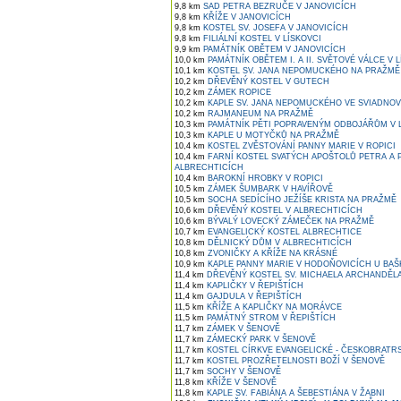
9,8 km
SAD PETRA BEZRUČE V JANOVICÍCH
9,8 km
KŘÍŽE V JANOVICÍCH
9,8 km
KOSTEL SV. JOSEFA V JANOVICÍCH
9,8 km
FILIÁLNÍ KOSTEL V LÍSKOVCI
9,9 km
PAMÁTNÍK OBĚTEM V JANOVICÍCH
10,0 km
PAMÁTNÍK OBĚTEM I. A II. SVĚTOVÉ VÁLCE V 
10,1 km
KOSTEL SV. JANA NEPOMUCKÉHO NA PRAŽMĚ
10,2 km
DŘEVĚNÝ KOSTEL V GUTECH
10,2 km
ZÁMEK ROPICE
10,2 km
KAPLE SV. JANA NEPOMUCKÉHO VE SVIADNO
10,2 km
RAJMANEUM NA PRAŽMĚ
10,3 km
PAMÁTNÍK PĚTI POPRAVENÝM ODBOJÁŘŮM V L
10,3 km
KAPLE U MOTYČKŮ NA PRAŽMĚ
10,4 km
KOSTEL ZVĚSTOVÁNÍ PANNY MARIE V ROPICI
10,4 km
FARNÍ KOSTEL SVATÝCH APOŠTOLŮ PETRA A P
ALBRECHTICÍCH
10,4 km
BAROKNÍ HROBKY V ROPICI
10,5 km
ZÁMEK ŠUMBARK V HAVÍŘOVĚ
10,5 km
SOCHA SEDÍCÍHO JEŽÍŠE KRISTA NA PRAŽMĚ
10,6 km
DŘEVĚNÝ KOSTEL V ALBRECHTICÍCH
10,6 km
BÝVALÝ LOVECKÝ ZÁMEČEK NA PRAŽMĚ
10,7 km
EVANGELICKÝ KOSTEL ALBRECHTICE
10,8 km
DĚLNICKÝ DŮM V ALBRECHTICÍCH
10,8 km
ZVONIČKY A KŘÍŽE NA KRÁSNÉ
10,9 km
KAPLE PANNY MARIE V HODOŇOVICÍCH U BAŠ
11,4 km
DŘEVĚNÝ KOSTEL SV. MICHAELA ARCHANDĚLA
11,4 km
KAPLIČKY V ŘEPIŠTÍCH
11,4 km
GAJDULA V ŘEPIŠTÍCH
11,5 km
KŘÍŽE A KAPLIČKY NA MORÁVCE
11,5 km
PAMÁTNÝ STROM V ŘEPIŠTÍCH
11,7 km
ZÁMEK V ŠENOVĚ
11,7 km
ZÁMECKÝ PARK V ŠENOVĚ
11,7 km
KOSTEL CÍRKVE EVANGELICKÉ - ČESKOBRATR
11,7 km
KOSTEL PROZŘETELNOSTI BOŽÍ V ŠENOVĚ
11,7 km
SOCHY V ŠENOVĚ
11,8 km
KŘÍŽE V ŠENOVĚ
11,8 km
KAPLE SV. FABIÁNA A ŠEBESTIÁNA V ŽABNI