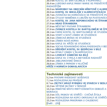
26,0 km
KOSTEL SV. BARTOLOMĚJE V KOPŘIVNICI
26,4 km
LURDSKÁ KAPLE PANNY MARIE VE FRENŠTÁT
RADHOŠTĚM
26,6 km
NÁHROBKY NA OBECNÍM HŘBITOVĚ V ALBR
26,6 km
KOSTEL SV. MIKULÁŠE V ALBRECHTIČKÁCH
26,7 km
ZVONIČKA NA HOREČKÁCH VE FRENŠTÁTĚ P
27,5 km
ÚTULNY MAMĚNKA A LIBUŠÍN NA PUSTEVNÁCH
27,7 km
KOSTEL SV. JANA NEPOMUCKÉHO VE ŠTRA
27,9 km
HRAD ŠTRAMBERK
27,9 km
MĚSTSKÝ PIVOVAR ŠTRAMBERK
27,9 km
ZVONICE KOSTELA SV. BARTOLOMĚJE VE Š
28,1 km
FARNÍ KOSTEL SV. BARTOLOMĚJE VE STUDÉN
28,3 km
STARÝ A NOVÝ ZÁMEK VE STUDÉNCE
28,3 km
ZÁMECKÁ BRÁNA VE STUDÉNCE
28,5 km
ZÁMEK NOVÁ HORKA
28,5 km
KAPLE SV. KŘÍŽE VE STUDÉNCE
28,6 km
SOCHA POHANSKÉHO BOHA RADEGASTA V BE
28,6 km
DŘEVĚNÝ KOSTEL SV. BEDŘICHA V BÍLÉ
28,7 km
BÝVALÝ ZÁMEK V ŠILHEŘOVICÍCH
29,0 km
LOVECKÝ ZÁMEČEK NA BÍLÉ
29,0 km
KAPLE SV. CYRILA A METODĚJE RADHOŠŤ
29,8 km
JABLUNKOVSKÉ ŠANCE
29,8 km
ZÁMEK S PARKEM V HLUČÍNĚ
KŘÍŽE V HORNÍCH DOMASLAVICÍCH
Technické zajímavosti
5,2 km
PIVOVAR RADEGAST NOŠOVICE
7,1 km
ROZHLEDNA NA PRAŠIVÉ
8,7 km
ZBYTKY HRÁZÍ RYBNÍKU VE STAVECH V SEDLI
10,2 km
VĚTRNÉ MLÝNKY V ŠENOVĚ
13,2 km
PAMÁTNÉ MÍSTO PARTYZÁNSKÝCH ODBOJŮ A
MORÁVCE
13,3 km
DŮL PASKOV VE STAŘÍČI - CVIČNÁ ŠTOLA
13,8 km
ROZHLEDNA NA KOPCI OKROUHLÁ VE STAŘÍČI
15,2 km
ROZHLEDNA PANORAMA U CHLEBOVIC
[
]
Další... (20)