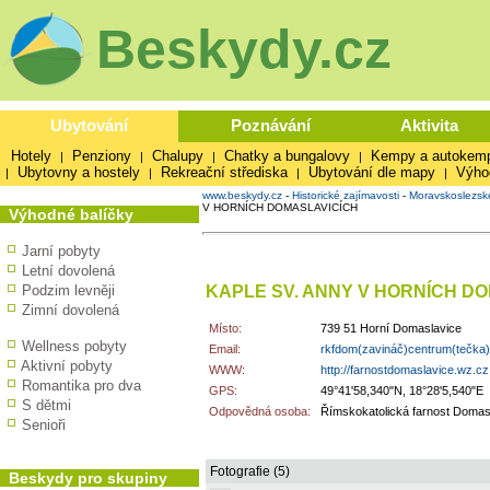
Beskydy.cz
Ubytování
Poznávání
Aktivita
Hotely
Penziony
Chalupy
Chatky a bungalovy
Kempy a autokem
|
|
|
|
Ubytovny a hostely
Rekreační střediska
Ubytování dle mapy
Výho
|
|
|
|
www.beskydy.cz
-
Historické zajímavosti
-
Moravskoslezsk
V HORNÍCH DOMASLAVICÍCH
Výhodné balíčky
Jarní pobyty
Letní dovolená
KAPLE SV. ANNY V HORNÍCH D
Podzim levněji
Zimní dovolená
Místo:
739 51 Horní Domaslavice
Wellness pobyty
Email:
rkfdom(zavináč)centrum(tečka
Aktivní pobyty
WWW:
http://farnostdomaslavice.wz.cz
Romantika pro dva
GPS:
49°41'58,340"N, 18°28'5,540"E
S dětmi
Odpovědná osoba:
Římskokatolická farnost Domas
Senioři
Fotografie (5)
Beskydy pro skupiny