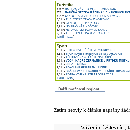
Turistika
516 m
NS PRAŠIVÁ Z HORNÍCH DOMASLAVIC
655 m
NAUČNÁ STEZKA U ŽERMANIC V HORNÍCH DO
812 m
CYKLOTRASA V HORNÍCH DOMASLAVICÍCH
2,0 km
TURISTICKÉ TRASY Z VOJKOVIC
4,8 km
CYKLOTURISTIKA V DOBRÉ
5,2 km
NS PRAŠIVÁ Z NOŠOVIC
5,4 km
NS OKOLÍ MORÁVKY VE SKALICI
5,5 km
TURISTICKÁ TRASA Z DOBRATIC
[
]
Další... (101)
Sport
2,0 km
FOTBALOVÉ HŘIŠTĚ VE VOJKOVICÍCH
2,1 km
SPORTOVNÍ STŘELNICE SBTS VOJKOVICE
2,2 km
TĚLOCVIČNA A HŘIŠTĚ NA LUČINĚ
2,2 km
VODNÍ NÁDRŽ ŽERMANICE U FRÝDKU-MÍSTKU
2,2 km
JÓGA - LUČINA
2,9 km
SOKOLSKÉ HŘIŠTĚ NA LUČINĚ
3,2 km
STÁJ NEWPORT RANCH V DOLNÍCH DOMASLAV
3,6 km
FOTBALOVÉ HŘIŠTĚ TJ DOBRATICE
[
]
Další... (215)
Další možnosti regionu ...
Komentáře k článku
Zatím nebyly k článku napsány žád
Přidejte vlastní komentář
Vážení návštěvníci, 