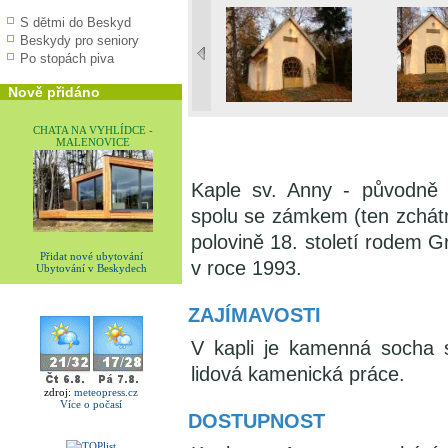
S dětmi do Beskyd
Beskydy pro seniory
Po stopách piva
Nově přidáno
CHATA NA VYHLÍDCE -
MALENOVICE
Kaple sv. Anny - původně
spolu se zámkem (ten zchátra
polovině 18. století rodem 
Přidat nové ubytování
v roce 1993.
Ubytování v Beskydech
ZAJÍMAVOSTI
V kapli je kamenná socha
lidová kamenická práce.
zdroj:
meteopress.cz
Více o počasí
DOSTUPNOST