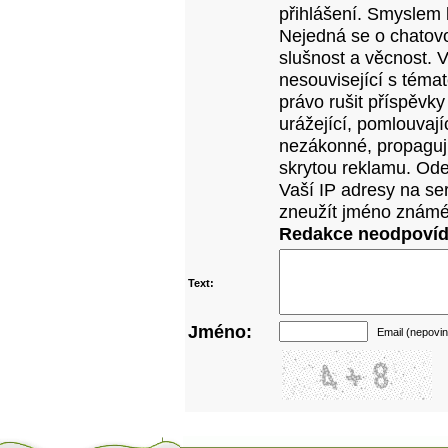
přihlášení. Smyslem 
Nejedná se o chatovo
slušnost a věcnost. 
nesouvisející s téma
právo rušit příspěvky
urážející, pomlouvají
nezákonné, propagujíc
skrytou reklamu. Od
Vaší IP adresy na se
zneužít jméno známé
Redakce neodpovídá
Text:
Jméno:
Email (nepovin