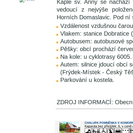
Kaple sv. Anny se nachází 
vedoucí z nejvýše položen
Horních Domaslavic. Pod ní 
Vzdálenost vzdušnou čarou
Vlakem: stanice Dobratice 
Autobusem: autobusové spo
Pěšky: obcí prochází červe
Na kole: u cyklotrasy 6005.
Autem: silnice jdoucí obcí se
(Frýdek-Místek - Český Těš
Parkování u kostela.
ZDROJ INFORMACÍ: Obecní 
V okolí najdete ...
CHALUPA POMNĚNKA V KOMORN
Kapacita bez přistýlek: 6, v ceně