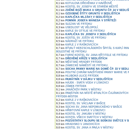
8,1 km
KOTULOVA DŘEVĚNKA V HAVÍŘOVĚ
8,1 km
KOSTEL SV. JOSEFA VE STARÉM MĚSTĚ
8,1 km
ZDĚNÉ BOŽÍ MUKA U GRUNTU ČP. 24 V SEDLI
8,1 km
OZDOBNÉ ŠTÍTY GRUNTŮ V SEDLIŠTÍCH
8,2 km
KAPLIČKA MLZÁKY V SEDLIŠTÍCH
8,2 km
POMNÍK JOSEFA MÁNESA V STŘÍTEŽI
8,2 km
SLEZAN VE FRÝDKU
8,3 km
USEDLOST VE VĚLOPOLÍ
8,3 km
KAPLE SV OTÝLIE VE FRÝDKU
8,3 km
KAPLIČKA SV. JOSEFA V SEDLIŠTÍCH
8,4 km
KOSTEL SV. JOŠTA VE FRÝDKU
8,5 km
NÁDRAŽÍ VE FRÝDKU
8,6 km
KAPLE 1 V RAŠKOVICÍCH
8,7 km
BÝVALÝ HERZSCHLÁGERŮV ŠPITÁL S KAPLÍ PA
BOLESTNÉ VE FRÝDKU
8,7 km
FARNÍ KOSTEL SV. JANA KŘTITELE VE FRÝDKU
8,7 km
DŘEVĚNÉ KŘÍŽE V SEDLIŠTÍCH
8,7 km
MĚSTSKÉ HRADBY FRÝDEK
8,7 km
ZÁMECKÉ NÁMĚSTÍ VE FRÝDKU
8,7 km
SOCHA PANNY MARIE NA DOMĚ ČP. 33 V SEDL
8,8 km
POUTNÍ CHRÁM NAVŠTÍVENÍ PANNY MARIE VE
8,8 km
HLUBOKÁ ULICE FRÝDEK
8,8 km
PAMÁTNÍK V HÁJKU V SEDLIŠTÍCH
8,8 km
HÁJEK - SVATÁ VODA V LÍSKOVCI
8,8 km
ZÁMEK FRÝDEK
9,1 km
JANÁČKŮV PARK V MÍSTKU
9,1 km
PAMÁTNÍK NA MÍSTĚ BÝVALÝCH ČAJÁNKOVÝCH 
FRÝDEK-MÍSTEK
9,2 km
KAPLE 2 V RAŠKOVICÍCH
9,3 km
KOSTEL SV. VÁCLAVA V BAŠCE
9,3 km
SOCHA SV. JANA NEPOMUCKÉHO V BAŠCE
9,3 km
HŘBITOVNÍ KAPLE V LÍSKOVCI
9,4 km
KOSTEL SV. JAKUBA V MÍSTKU
9,4 km
KOSTEL VŠECH SVATÝCH V MÍSTKU
9,5 km
POZŮSTATKY SLOUPU SE SOŠKOU SVĚTCE V S
9,6 km
HRADISKO V JANOVICÍCH
9,6 km
KOSTEL SV. JANA A PAVLA V MÍSTKU