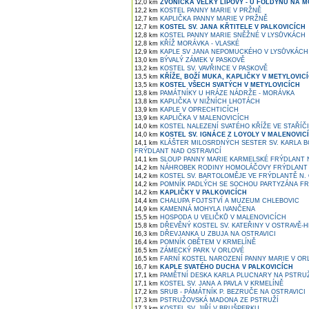
12,0 km
ZVONIČKA VELKÝ LIPOVÝ - U FOLDYNŮ NA 
12,2 km
KOSTEL PANNY MARIE V PRŽNĚ
12,7 km
KAPLIČKA PANNY MARIE V PRŽNĚ
12,7 km
KOSTEL SV. JANA KŘTITELE V PALKOVICÍCH
12,8 km
KOSTEL PANNY MARIE SNĚŽNÉ V LYSŮVKÁCH
12,8 km
KŘÍŽ MORÁVKA - VLASKÉ
12,9 km
KAPLE SV JANA NEPOMUCKÉHO V LYSŮVKÁCH
13,0 km
BÝVALÝ ZÁMEK V PASKOVĚ
13,2 km
KOSTEL SV. VAVŘINCE V PASKOVĚ
13,5 km
KŘÍŽE, BOŽÍ MUKA, KAPLIČKY V METYLOVIC
13,5 km
KOSTEL VŠECH SVATÝCH V METYLOVICÍCH
13,8 km
PAMÁTNÍKY U HRÁZE NÁDRŽE - MORÁVKA
13,8 km
KAPLIČKA V NIŽNÍCH LHOTÁCH
13,9 km
KAPLE V OPRECHTICÍCH
13,9 km
KAPLIČKA V MALENOVICÍCH
14,0 km
KOSTEL NALEZENÍ SVATÉHO KŘÍŽE VE STAŘÍČI
14,0 km
KOSTEL SV. IGNÁCE Z LOYOLY V MALENOVIC
14,1 km
KLÁŠTER MILOSRDNÝCH SESTER SV. KARLA 
FRÝDLANT NAD OSTRAVICÍ
14,1 km
SLOUP PANNY MARIE KARMELSKÉ FRÝDLANT N
14,2 km
NÁHROBEK RODINY HOMOLÁČOVY FRÝDLANT 
14,2 km
KOSTEL SV. BARTOLOMĚJE VE FRÝDLANTĚ N. 
14,2 km
POMNÍK PADLÝCH SE SOCHOU PARTYZÁNA FRÝ
14,2 km
KAPLIČKY V PALKOVICÍCH
14,4 km
CHALUPA FOJTSTVÍ A MUZEUM CHLEBOVIC
14,9 km
KAMENNÁ MOHYLA IVANČENA
15,5 km
HOSPODA U VELIČKŮ V MALENOVICÍCH
15,8 km
DŘEVĚNÝ KOSTEL SV. KATEŘINY V OSTRAVĚ-H
16,3 km
DŘEVJANKA U ZBUJA NA OSTRAVICI
16,4 km
POMNÍK OBĚTEM V KRMELÍNĚ
16,5 km
ZÁMECKÝ PARK V ORLOVÉ
16,5 km
FARNÍ KOSTEL NAROZENÍ PANNY MARIE V OR
16,7 km
KAPLE SVATÉHO DUCHA V PALKOVICÍCH
17,1 km
PAMĚTNÍ DESKA KARLA PLUCNARY NA PSTRU
17,1 km
KOSTEL SV. JANA A PAVLA V KRMELÍNĚ
17,2 km
SRUB - PÁMÁTNÍK P. BEZRUČE NA OSTRAVICI
17,3 km
PSTRUŽOVSKÁ MADONA ZE PSTRUŽÍ
17,3 km
KOSTEL SV. JIŘÍ V BRUŠPERKU