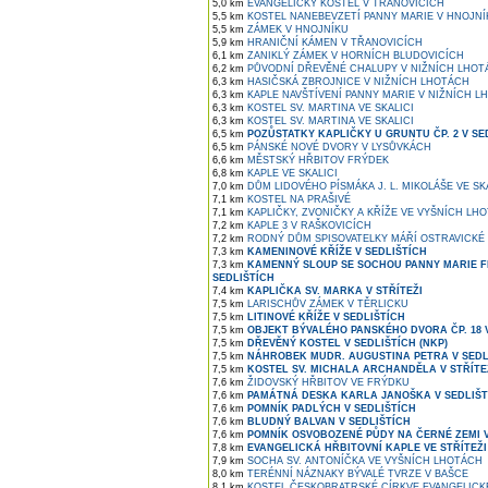
5,0 km
EVANGELICKÝ KOSTEL V TŘANOVICÍCH
5,5 km
KOSTEL NANEBEVZETÍ PANNY MARIE V HNOJNÍ
5,5 km
ZÁMEK V HNOJNÍKU
5,9 km
HRANIČNÍ KÁMEN V TŘANOVICÍCH
6,1 km
ZANIKLÝ ZÁMEK V HORNÍCH BLUDOVICÍCH
6,2 km
PŮVODNÍ DŘEVĚNÉ CHALUPY V NIŽNÍCH LHOT
6,3 km
HASIČSKÁ ZBROJNICE V NIŽNÍCH LHOTÁCH
6,3 km
KAPLE NAVŠTÍVENÍ PANNY MARIE V NIŽNÍCH L
6,3 km
KOSTEL SV. MARTINA VE SKALICI
6,3 km
KOSTEL SV. MARTINA VE SKALICI
6,5 km
POZŮSTATKY KAPLIČKY U GRUNTU ČP. 2 V SE
6,5 km
PÁNSKÉ NOVÉ DVORY V LYSŮVKÁCH
6,6 km
MĚSTSKÝ HŘBITOV FRÝDEK
6,8 km
KAPLE VE SKALICI
7,0 km
DŮM LIDOVÉHO PÍSMÁKA J. L. MIKOLÁŠE VE SK
7,1 km
KOSTEL NA PRAŠIVÉ
7,1 km
KAPLIČKY, ZVONIČKY A KŘÍŽE VE VYŠNÍCH LH
7,2 km
KAPLE 3 V RAŠKOVICÍCH
7,2 km
RODNÝ DŮM SPISOVATELKY MÁŘÍ OSTRAVICKÉ 
7,3 km
KAMENINOVÉ KŘÍŽE V SEDLIŠTÍCH
7,3 km
KAMENNÝ SLOUP SE SOCHOU PANNY MARIE 
SEDLIŠTÍCH
7,4 km
KAPLIČKA SV. MARKA V STŘÍTEŽI
7,5 km
LARISCHŮV ZÁMEK V TĚRLICKU
7,5 km
LITINOVÉ KŘÍŽE V SEDLIŠTÍCH
7,5 km
OBJEKT BÝVALÉHO PANSKÉHO DVORA ČP. 18 
7,5 km
DŘEVĚNÝ KOSTEL V SEDLIŠTÍCH (NKP)
7,5 km
NÁHROBEK MUDR. AUGUSTINA PETRA V SEDL
7,5 km
KOSTEL SV. MICHALA ARCHANDĚLA V STŘÍTE
7,6 km
ŽIDOVSKÝ HŘBITOV VE FRÝDKU
7,6 km
PAMÁTNÁ DESKA KARLA JANOŠKA V SEDLIŠT
7,6 km
POMNÍK PADLÝCH V SEDLIŠTÍCH
7,6 km
BLUDNÝ BALVAN V SEDLIŠTÍCH
7,6 km
POMNÍK OSVOBOZENÉ PŮDY NA ČERNÉ ZEMI V
7,8 km
EVANGELICKÁ HŘBITOVNÍ KAPLE VE STŘÍTEŽI
7,9 km
SOCHA SV. ANTONÍČKA VE VYŠNÍCH LHOTÁCH
8,0 km
TERÉNNÍ NÁZNAKY BÝVALÉ TVRZE V BAŠCE
8,1 km
KOSTEL ČESKOBRATRSKÉ CÍRKVE EVANGELICK