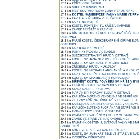
17,3 km
KŘÍŽE V BRUŠPERKU
17,3 km
SOCHY V BRUŠPERKU
17,4 km
MĚSTSKÁ PAMÁTKOVÁ ZONA V BRUŠPERKU
17,4 km
KOSTEL NANEBEVZETÍ PANNY MARIE VE FRY
17,5 km
KAPLE A BOŽÍ MUKA V BRUŠPERKU
17,7 km
KAPLE NA PSTRUŽÍ
17,9 km
KOSTEL POVÝŠENÍ SV. KŘÍŽE V KARVINÉ
17,9 km
ZÁMEK FRYŠTÁT V KARVINÉ
18,0 km
ŘÍMSKOKATOLICKÝ KOSTEL NEJSVĚTĚJŠÍ TRO
OSTRAVICI
18,2 km
FARNÍ KOSTEL ČESKOBRATRSKÉ CÍRKVE EVAN
OSTRAVICI
18,3 km
KAPLIČKA V KRMELÍNĚ
18,7 km
POMNÍKY PADLÝM V ČELADNÉ
18,9 km
SLEZSKOOSTRAVSKÝ HRAD V OSTRAVĚ
19,0 km
KOSTEL SV. JANA NEPOMUCKÉHO NA ČELADN
19,1 km
KOSTEL SV. MIKULÁŠE V RYCHALTICÍCH
19,2 km
ZŘÍCENINA HRADU HUKVALDY
19,3 km
KOSTEL SV. MICHAELA ARCHANDĚLA V KOZLO
19,3 km
KAPLE SV. ONDŘEJE NA HUKVALDSKÉM HRAD
19,5 km
KOSTEL SV. MAXMILIÁNA V HUKVALDECH
19,5 km
DŘEVĚNÝ KOSTEL POVÝŠENÍ SV. KŘÍŽE V BYST
19,6 km
FILIÁLNÍ KOSTEL SV. VÁCLAVA V OSTRAVĚ
19,6 km
STARÁ RADNICE OSTRAVA
19,6 km
MARIÁNSKÝ MOROVÝ SLOUP V OSTRAVĚ
19,7 km
KAPLIČKA SVATÉHO VENDELÍNA VE STARÉ VSI
19,7 km
ŽELEZNÝ KŘÍŽ NA HŘBITOVĚ V HUKVALDECH
19,9 km
KATEDRÁLA BOŽSKÉHO SPASITELE V OSTRAVĚ
19,9 km
KAPLIČKA SVATÉHO FLORIÁNA VE STARÉ VSI 
20,2 km
EVANGELICKÝ KOSTEL V OSTRAVĚ
20,2 km
PAMÁTNÍKY VÁLEČNÝM OBĚTEM VE STARÉ VSI
20,2 km
ZÁMEK VE STARÉ VSI NAD ONDŘEJNICÍ
20,4 km
PAMÁTNÍK OBĚTEM 2. SVĚTOVÉ VÁLKY VE STA
ONDŘEJNICÍ
20,4 km
KŘÍŽE VE STARÉ VSI NAD ONDŘEJNICÍ
20,4 km
KOSTEL SV. JANA KŘTITELE VE STARÉ VSI NA
20,6 km
ZVONIČKA MĚRKOVICE