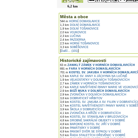
6,2 km
Města a obce
544 m
HORNÍ DOMASLAVICE
1,3 km
DOLNÍ DOMASLAVICE
1,9 km
DOLNÍ TOŠANOVICE
2,0 km
VOJKOVICE
2,3 km
LUČINA
2,4 km
PAZDERNA
2,5 km
HORNÍ TOŠANOVICE
3,3 km
SOBĚŠOVICE
[
]
Další... (101)
Historické zajímavosti
63 m
ZANIKLÝ ZÁMEK V HORNÍCH DOMASLAVICÍCH
691 m
FARA V HORNÍCH DOMASLAVICÍCH
701 m
KOSTEL SV. JAKUBA V HORNÍCH DOMASLAVIC
1,5 km
KAPLE SV. ANNY A JÁCHYMA NA LUČINĚ
1,9 km
VELKOSTATKY V DOLNÍCH TOŠANOVICÍCH
2,7 km
ZÁMEK V HORNÍCH TOŠANOVICÍCH
2,7 km
KAPLE NAVŠTÍVENÍ PANNY MARIE VE VOJKOVIC
2,9 km
BOŽÍ MUKA V DOLNÍCH DOMASLAVICÍCH
2,9 km
ZVONIČKA V DOLNÍCH DOMASLAVICÍCH
3,6 km
DOBRATICKÝ HŘBITOV
3,6 km
KOSTEL SV. JAKUBA A SV. FILIPA V DOBRATICÍC
3,7 km
KOSTEL NAVŠTÍVENOSTI PANNY MARIE V SOBĚ
3,9 km
ŠKOLA V DOBRATICÍCH
4,1 km
ZVONIČKA A KŘÍŽE V DOBRATICÍCH
4,6 km
KOSTEL SV. STANISLAVA V BRUZOVICÍCH
4,8 km
DROBNÉ SAKRÁLNÍ OBJEKTY V DOBRÉ
4,8 km
BAROKNÍ KOSTEL SV. JIŘÍ V DOBRÉ
4,9 km
PAMÁTNÍKY V DOBRÉ
4,9 km
PANSKÝ DVŮR SE SÝPKOU V DOBRÉ
5,0 km
ŘADA STALETÝCH DŘEVĚNIC V DOBRÉ