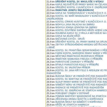
21,4 km
DŘEVĚNÝ KOSTEL SV. MIKULÁŠE V NÝDKU
21,4 km
KAPLE NEJSVĚTĚJŠÍ PANNY MARIE NA ČELAD
21,8 km
DŘEVĚNÝ KOSTEL V KUNČICÍCH P. ONDŘEJNÍ
22,0 km
PAMÁTNÍK JOSEFU ŠNEJDÁRKOVI
22,0 km
KAPLE NA "GVARDŮVKÁCH" V KUNČICÍCH P. O.
22,2 km
KOSTEL SV. MAŘÍ MAGDALENY V KUNČICÍCH 
ONDŘEJNÍKEM
22,3 km
KOSTEL CÍRKVE HUSITSKÉ V KUNČICÍCH P. O.
22,4 km
MOHYLA JANA PALACHA NA SMRKU
22,4 km
MOHYLA JOHNA LENNONA NA SMRKU
22,4 km
KOSTEL POVÝŠENÍ SVATÉHO KŘÍŽE HORNÍ LO
22,8 km
ROUBENÁ KAPLE SV. CYRILA A METODĚJE NA
23,0 km
KAPLE NA BÍLÉM KŘÍŽI
23,3 km
BAČOVSKÁ CHYŽA - GRUŇ
23,4 km
DŘEVĚNÝ KOSTEL SV. PANNY MARIE NA GRUN
23,7 km
ZBYTKY STŘEDOVĚKÉHO HRÁDKU DĚTŘICHOVI
LUBINĚ
23,8 km
KOSTEL SV. FRANTIŠKA SERAFINSKÉHO V PŘ
24,0 km
FARNÍ KOSTEL NAROZENÍ PANNY MARIE V PŘ
24,1 km
MĚSTSKÁ PAMÁTKOVÁ REZERVACE PŘÍBOR
24,2 km
PAMÁTNÍK SIGMUNDA FREUDA V PŘÍBOŘE
24,2 km
PIARISTICKÉ ZAHRADY V PŘÍBOŘE
24,3 km
BÝVALÁ PIARISTICKÁ KOLEJ V PŘÍBOŘE
24,3 km
KOSTEL SV. VALENTINA PŘÍBOR
24,8 km
KOSTEL SV. JANA KŘTITELE S AREÁLEM VE F
RADHOŠTĚM
24,9 km
BUDOVA ŠKOLY VE FRENŠTÁTĚ POD RADHOŠ
24,9 km
KOSTEL SV. MARTINA VE FRENŠTÁTĚ POD R
24,9 km
SLOUP PANNY MARIE VE FRENŠTÁTĚ POD R
24,9 km
NÁMĚSTÍ MÍRU VE FRENŠTÁTĚ POD RADHOŠ
25,0 km
RADNICE VE FRENŠTÁTĚ POD RADHOŠTĚM
25,2 km
KOSTEL SV. JINDŘICHA VE STARÝCH HAMREC
25,3 km
PORUBSKÝ ZÁMEK V OSTRAVĚ
25,4 km
POMNÍK MARYČKY MAGDONOVÉ NA STARÝCH
25,5 km
ZŘÍCENINA HRADU ŠOSTÝN U KOPŘIVNICE
25,7 km
BUDOVA ŠKOLY NA NÁMĚSTÍ V KOPŘIVNICI
25,8 km
KŘÍŽE VE STARÝCH HAMRECH