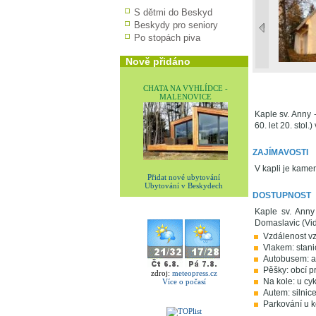
S dětmi do Beskyd
Beskydy pro seniory
Po stopách piva
Nově přidáno
CHATA NA VYHLÍDCE -
MALENOVICE
Kaple sv. Anny
60. let 20. stol
ZAJÍMAVOSTI
V kapli je kame
Přidat nové ubytování
Ubytování v Beskydech
DOSTUPNOST
Kaple sv. Anny
Domaslavic (Vid
Vzdálenost v
Vlakem: stani
Autobusem: a
Pěšky: obcí p
zdroj:
meteopress.cz
Na kole: u cy
Více o počasí
Autem: silnice
Parkování u k