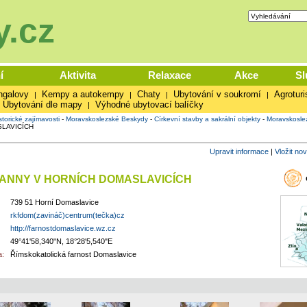
.cz
í
Aktivita
Relaxace
Akce
Sl
ngalovy
Kempy a autokempy
Chaty
Ubytování v soukromí
Agroturi
|
|
|
|
Ubytování dle mapy
Výhodné ubytovací balíčky
|
storické zajímavosti
-
Moravskoslezské Beskydy
-
Církevní stavby a sakrální objekty
-
Moravskoslez
LAVICÍCH
Upravit informace
|
Vložit no
 ANNY V HORNÍCH DOMASLAVICÍCH
739 51 Horní Domaslavice
rkfdom(zavináč)centrum(tečka)cz
http://farnostdomaslavice.wz.cz
49°41'58,340"N, 18°28'5,540"E
:
Římskokatolická farnost Domaslavice