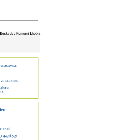
 Beskydy / Komorní Lhotka
 VOJKOVICE
 VE SLEZSKU
MÍSTKU
KA
ÍCH
LOPOLÍ
U HAVÍŘOVA