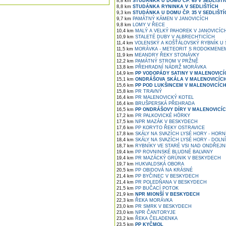
8,8 km
STUDÁNKA U DOMU ČP. 69 V SEDLIŠTÍ
8,8 km
STUDÁNKA RYNINKA V SEDLIŠTÍCH
9,3 km
STUDÁNKA U DOMU ČP. 35 V SEDLIŠTÍ
9,7 km
PAMÁTNÝ KÁMEN V JANOVICÍCH
9,8 km
LOMY V ŘECE
10,4 km
MALÝ A VELKÝ PAHOREK V JANOVICÍC
10,9 km
STALETÉ DUBY V ALBRECHTICÍCH
11,4 km
VOLENSKÝ A KOŠŤÁLOVSKÝ RYBNÍK U 
11,5 km
MORÁVKA - METEORIT S RODOKMENE
11,9 km
MEANDRY ŘEKY STONÁVKY
12,2 km
PAMÁTNÝ STROM V PRŽNĚ
13,8 km
PŘEHRADNÍ NÁDRŽ MORÁVKA
14,9 km
PP VODOPÁDY SATINY V MALENOVICÍ
15,1 km
ONDRÁŠOVA SKÁLA V MALENOVICÍC
15,6 km
PP POD LUKŠINCEM V MALENOVICÍC
15,8 km
PR TRAVNÝ
16,4 km
PR MALENOVICKÝ KOTEL
16,4 km
BRUŠPERSKÁ PŘEHRADA
16,5 km
PP ONDRÁŠOVY DÍRY V MALENOVICÍ
17,2 km
PR PALKOVICKÉ HŮRKY
17,5 km
NPR MAZÁK V BESKYDECH
17,6 km
PP KORYTO ŘEKY OSTRAVICE
17,8 km
SKÁLY NA SVAZÍCH LYSÉ HORY - HORN
18,4 km
SKÁLY NA SVAZÍCH LYSÉ HORY - DOLN
18,7 km
RYBNÍKY VE STARÉ VSI NAD ONDŘEJN
19,4 km
PP ROVNINSKÉ BLUDNÉ BALVANY
19,4 km
PR MAZÁCKÝ GRÚNIK V BESKYDECH
19,7 km
HUKVALDSKÁ OBORA
20,5 km
PP OBIDOVÁ NA KRÁSNÉ
21,4 km
PP BYČINEC V BESKYDECH
21,4 km
PR POLEDŇANA V BESKYDECH
21,5 km
PP BUČACÍ POTOK
21,9 km
NPR MIONŠÍ V BESKYDECH
22,3 km
ŘEKA MORÁVKA
23,0 km
PR SMRK V BESKYDECH
23,0 km
NPR ČANTORYJE
23,2 km
ŘEKA ČELADENKA
23,5 km
PP KYČMOL