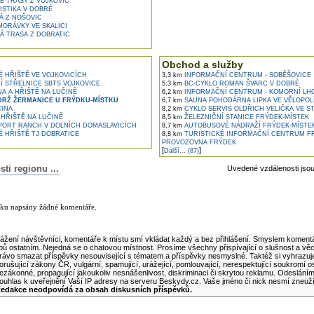
É TRASY Z VOJKOVIC
STIKA V DOBRÉ
Á Z NOŠOVIC
MORÁVKY VE SKALICI
Á TRASA Z DOBRATIC
Obchod a služby
 HŘIŠTĚ VE VOJKOVICÍCH
3,3 km
INFORMAČNÍ CENTRUM - SOBĚŠOVICE
 STŘELNICE SBTS VOJKOVICE
5,3 km
BC-CYKLO ROMAN ŠVARC V DOBRÉ
A A HŘIŠTĚ NA LUČINĚ
6,2 km
INFORMAČNÍ CENTRUM - KOMORNÍ LH
DRŽ ŽERMANICE U FRÝDKU-MÍSTKU
6,7 km
SAUNA POHODÁRNA LIPKA VE VĚLOPOL
ČINA
8,2 km
CYKLO SERVIS OLDŘICH VELIČKA VE S
HŘIŠTĚ NA LUČINĚ
8,5 km
ŽELEZNIČNÍ STANICE FRÝDEK-MÍSTEK
ORT RANCH V DOLNÍCH DOMASLAVICÍCH
8,7 km
AUTOBUSOVÉ NÁDRAŽÍ FRÝDEK-MÍSTE
 HŘIŠTĚ TJ DOBRATICE
8,8 km
TURISTICKÉ INFORMAČNÍ CENTRUM FR
PROVOZOVNA FRÝDEK
[
]
Další... (87)
i regionu ...
Uvedené vzdálenosti jso
lánku
nku napsány žádné komentáře.
ní komentář k tomuto článku
ážení návštěvníci, komentáře k místu smí vkládat každý a bez přihlášení. Smyslem komentá
ipů ostatním. Nejedná se o chatovou místnost. Prosíme všechny přispívající o slušnost a vě
rávo smazat příspěvky nesouvisející s tématem a příspěvky nesmyslné. Taktéž si vyhrazuj
orušující zákony ČR, vulgární, spamující, urážející, pomlouvající, nerespektující soukromí o
ezákonné, propagující jakoukoliv nesnášenlivost, diskriminaci či skrytou reklamu. Odeslán
ouhlas k uveřejnění Vaší IP adresy na serveru Beskydy.cz. Vaše jméno či nick nesmí zneuž
edakce neodpovídá za obsah diskusních příspěvků.