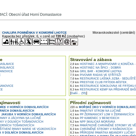
CÍ: Obecní úřad Horní Domaslavice
e ...
Moravskoslezské (centrální)
CHALUPA POMNĚNKA V KOMORNÍ LHOTCE
Kapacita bez přistýlek: 6, v ceně od
720 Kč
(osoba/noc)
e
Stravování a zábava
ASLAVICE
2,8 km
HOSTINEC A MINIPIVOVAR U KONÍČKA -
ASLAVICE
5,4 km
HOSTINEC NA ŠPICI - DOBRÁ
ANOVICE
5,8 km
GRIL BAR - KOMORNÍ LHOTKA
E
7,5 km
PIVOVAR RADAS VE STŘÍTEŽI
7,6 km
RESTAURACE LAŠSKÁ JIZBA - SEDLIŠTĚ
7,9 km
PRESTIGE CLUB FRÝDEK-MÍSTEK
ŠANOVICE
8,1 km
RESTAURACE SOKOLOVNA VE FRÝDKU-
CE
8,3 km
RESTAURACE KEMP NA PŘEHRADĚ BAŠ
[
]
Další... (55)
ajímavosti
Přírodní zajímavosti
MEK V HORNÍCH DOMASLAVICÍCH
220 m
MOŘSKÉ OKO V HORNÍCH DOMASLAVIC
RNÍCH DOMASLAVICÍCH
1,6 km
PAMÁTNÝ STROM NA LUČINĚ
. JAKUBA V HORNÍCH DOMASLAVICÍCH
4,1 km
PP ŽERMANICKÝ LOM V ŽERMANICÍCH
 ANNY A JÁCHYMA NA LUČINĚ
5,9 km
PP KAMENEC V BESKYDECH
KY V DOLNÍCH TOŠANOVICÍCH
6,2 km
NPP SKALICKÁ MORÁVKA
ORNÍCH TOŠANOVICÍCH
7,5 km
PAMÁTKOVĚ CHRÁNĚNÉ STROMY VE VĚ
ŠTÍVENÍ PANNY MARIE VE VOJKOVICÍCH
8,3 km
CHRÁNĚNÉ STROMY V RAŠKOVICÍCH
A V DOLNÍCH DOMASLAVICÍCH
8,3 km
PŘÍRODNÍ PAMÁTKA MEANDRY LUČINY 