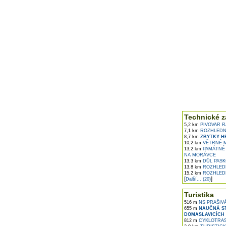
Technické z
5,2 km
PIVOVAR R
7,1 km
ROZHLEDNA
8,7 km
ZBYTKY HR
10,2 km
VĚTRNÉ M
13,2 km
PAMÁTNÉ 
NA MORÁVCE
13,3 km
DŮL PASKO
13,8 km
ROZHLEDN
15,2 km
ROZHLEDN
[
]
Další... (20)
Turistika
516 m
NS PRAŠIV
655 m
NAUČNÁ ST
DOMASLAVICÍCH
812 m
CYKLOTRAS