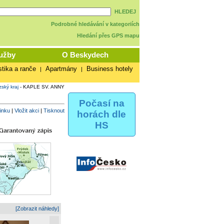
HLEDEJ
Podrobné hledávání v kategoriích
Hledání přes GPS mapu
užby
O Beskydech
stika a ranče
Apartmány
Business hotely
|
|
ský kraj
-
KAPLE SV. ANNY
Počasí na
vinku
|
Vložit akci
|
Tisknout
horách dle
HS
[Zobrazit náhledy]