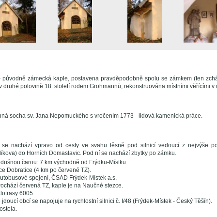
 - původně zámecká kaple, postavena pravděpodobně spolu se zámkem (ten zchát
.) v druhé polovině 18. století rodem Grohmannů, rekonstruována místními věřícími v
nná socha sv. Jana Nepomuckého s vročením 1773 - lidová kamenická práce.
 se nachází vpravo od cesty ve svahu těsně pod silnicí vedoucí z nejvýše po
íkova) do Horních Domaslavic. Pod ní se nachází zbytky po zámku.
zdušnou čarou: 7 km východně od Frýdku-Místku.
ce Dobratice (4 km po červené TZ).
utobusové spojení, ČSAD Frýdek-Místek a.s.
rochází červená TZ, kaple je na Naučné stezce.
klotrasy 6005.
 jdoucí obcí se napojuje na rychlostní silnici č. I/48 (Frýdek-Místek - Český Těšín).
ostela.