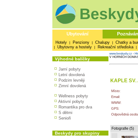
Beskydy
Ubytování
Poznáván
Hotely
Penziony
Chalupy
Chatky a bu
|
|
|
Ubytovny a hostely
Rekreační střediska
|
|
|
www.beskydy.cz
-
Hi
V HORNÍCH DOMAS
Výhodné balíčky
Jarní pobyty
Letní dovolená
KAPLE SV.
Podzim levněji
Zimní dovolená
Místo:
Wellness pobyty
Email:
Aktivní pobyty
WWW:
Romantika pro dva
GPS:
S dětmi
Odpovědná osoba
Senioři
Fotografie (5)
Beskydy pro skupiny