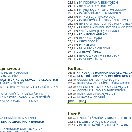
23,7 km
PP PODGRUŇ V BESKYDECH
24,0 km
NPP LANDEK V OSTRAVĚ
24,6 km
PP FILIPKA U NÁVSÍ U JABLUNKOVA
25,3 km
RAŠKŮV KÁMEN U KOPŘIVNICE
25,5 km
PR NOŘIČÍ U TROJANOVIC
25,7 km
PP KNĚHYŇSKÁ JESKYNĚ V BESKYDEC
25,8 km
NPR KNĚHYNĚ - ČERTŮV MLÝN V BES
26,5 km
PP POD HÁJENKOU KYČERA V MOSTEC
27,0 km
VÁŇŮV KÁMEN U KOPŘIVNICE
27,1 km
PR V PODOLÁNKÁCH
27,2 km
ŘEKA OSTRAVICE
27,4 km
CHKO POODŘÍ
27,7 km
PR KOTVICE
27,7 km
PR KLÍNY NA ČELADNÉ
27,9 km
JESKYNĚ ŠIPKA
28,7 km
NPR RADHOŠŤ V BESKYDECH
29,5 km
PP VELKÝ KÁMEN
ajímavosti
Kultura
ADEGAST NOŠOVICE
530 m
KNIHOVNA V HORNÍCH DOMASLAVICÍC
 NA PRAŠIVÉ
1,8 km
MUZEJNÍ EXPOZICE V DOLNÍCH DOMAS
ÁZÍ RYBNÍKU VE STAVECH V SEDLIŠTÍCH
2,2 km
OBECNÍ KNIHOVNA NA LUČINĚ
LÝNKY V ŠENOVĚ
2,2 km
KNIHOVNA V DOLNÍCH TOŠANOVICÍCH
MÍSTO PARTYZÁNSKÝCH ODBOJŮ A BUNKR
3,3 km
OBECNÍ KNIHOVNA V SOBĚŠOVICÍCH
4,1 km
OBECNÍ KNIHOVNA V DOBRATICÍCH
V VE STAŘÍČI - CVIČNÁ ŠTOLA
4,6 km
KNIHOVNA V BRUZOVICÍCH
A NA KOPCI OKROUHLÁ VE STAŘÍČI
4,8 km
KNIHOVNA V DOBRÉ
[
]
A PANORAMA U CHLEBOVIC
Další... (166)
Lázně
Á Z HORNÍCH DOMASLAVIC
6,8 km
BYLINNÉ LÁZNIČKY V KOMORNÍ LHOTC
EZKA U ŽERMANIC V HORNÍCH
19,8 km
LÁZNĚ DARKOV U KARVINÉ
21,4 km
REHABILITAČNÍ CENTRUM ČELADNÁ
A V HORNÍCH DOMASLAVICÍCH