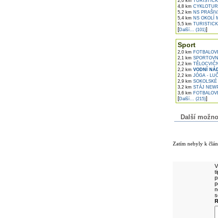
2,0 km
TURISTICK
4,8 km
CYKLOTURI
5,2 km
NS PRAŠIV
5,4 km
NS OKOLÍ 
5,5 km
TURISTICK
[
]
Další... (101)
Sport
2,0 km
FOTBALOVÉ
2,1 km
SPORTOVNÍ
2,2 km
TĚLOCVIČN
2,2 km
VODNÍ NÁ
2,2 km
JÓGA - LU
2,9 km
SOKOLSKÉ 
3,2 km
STÁJ NEWP
3,6 km
FOTBALOVÉ
[
]
Další... (215)
Další možnost
Komentáře k č
Zatím nebyly k člá
Přidejte vlast
V
t
p
p
n
s
R