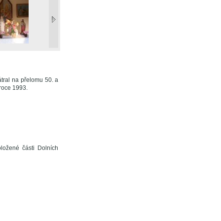
ral na přelomu 50. a
 roce 1993.
ložené části Dolních