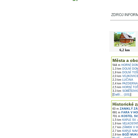
ZDROJ INFORMA
V okolí najdet
6,2 km
Města a obc
544 m
HORNÍ DOM
1,3 km
DOLNÍ DOM
1,9 km
DOLNÍ TOŠ
2,0 km
VOJKOVIC
2,3 km
LUČINA
2,4 km
PAZDERNA
2,5 km
HORNÍ TO
3,3 km
SOBĚŠOVI
[
]
Další... (101)
Historické z
63 m
ZANIKLÝ ZÁ
691 m
FARA V HO
701 m
KOSTEL SV
1,5 km
KAPLE SV.
1,9 km
VELKOSTAT
2,7 km
ZÁMEK V H
2,7 km
KAPLE NAV
2,9 km
BOŽÍ MUK