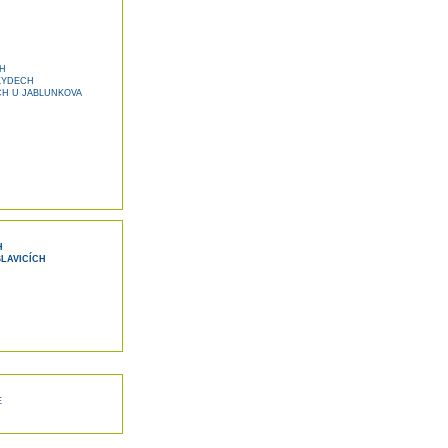
H
KYDECH
H U JABLUNKOVA
H
LAVICÍCH
E