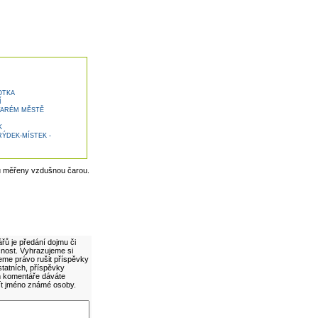
OTKA
Í
TARÉM MĚSTĚ
K
ÝDEK-MÍSTEK -
u měřeny vzdušnou čarou.
řů je předání dojmu či
cnost. Vyhrazujeme si
eme právo rušit příspěvky
statních, příspěvky
ím komentáře dáváte
ít jméno známé osoby.