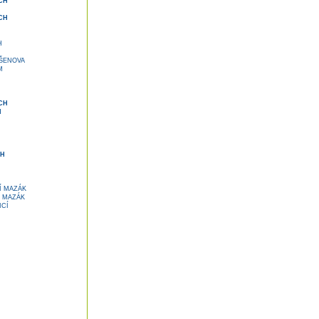
CH
CH
H
ŠENOVA
M
CH
H
H
CH
Í MAZÁK
Í MAZÁK
ICÍ