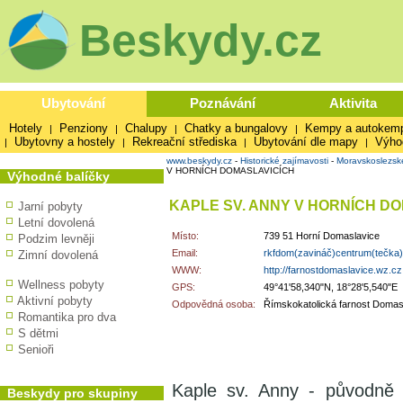
Beskydy.cz
Ubytování
Poznávání
Aktivita
Hotely
Penziony
Chalupy
Chatky a bungalovy
Kempy a autokem
|
|
|
|
Ubytovny a hostely
Rekreační střediska
Ubytování dle mapy
Výho
|
|
|
|
www.beskydy.cz
-
Historické zajímavosti
-
Moravskoslezsk
V HORNÍCH DOMASLAVICÍCH
Výhodné balíčky
KAPLE SV. ANNY V HORNÍCH D
Jarní pobyty
Letní dovolená
Místo:
739 51 Horní Domaslavice
Podzim levněji
Email:
rkfdom(zavináč)centrum(tečka
Zimní dovolená
WWW:
http://farnostdomaslavice.wz.cz
Wellness pobyty
GPS:
49°41'58,340"N, 18°28'5,540"E
Aktivní pobyty
Odpovědná osoba:
Římskokatolická farnost Domas
Romantika pro dva
S dětmi
Senioři
Kaple sv. Anny - původně
Beskydy pro skupiny