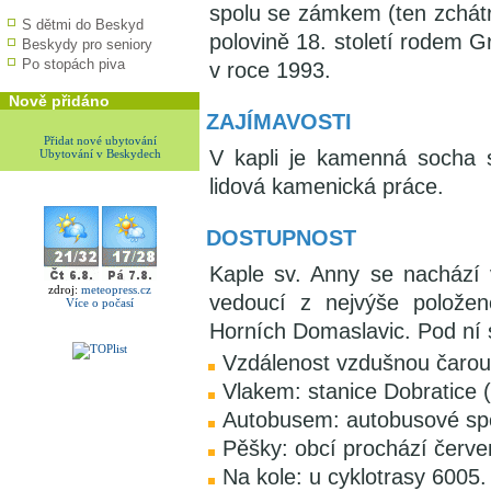
spolu se zámkem (ten zchátra
S dětmi do Beskyd
polovině 18. století rodem 
Beskydy pro seniory
Po stopách piva
v roce 1993.
Nově přidáno
ZAJÍMAVOSTI
Přidat nové ubytování
V kapli je kamenná socha
Ubytování v Beskydech
lidová kamenická práce.
DOSTUPNOST
Kaple sv. Anny se nachází 
zdroj:
meteopress.cz
vedoucí z nejvýše položen
Více o počasí
Horních Domaslavic. Pod ní 
Vzdálenost vzdušnou čarou
Vlakem: stanice Dobratice 
Autobusem: autobusové spo
Pěšky: obcí prochází červe
Na kole: u cyklotrasy 6005.