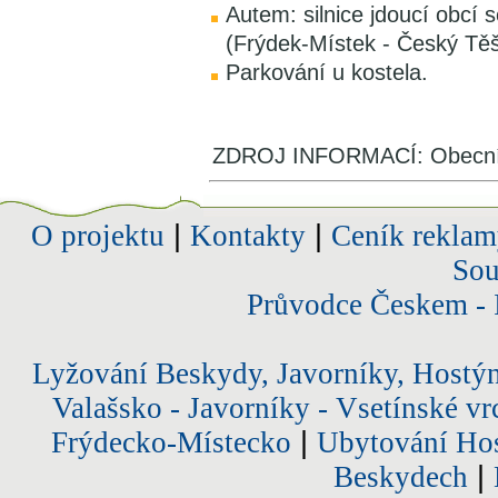
Autem: silnice jdoucí obcí se
(Frýdek-Místek - Český Těš
Parkování u kostela.
ZDROJ INFORMACÍ: Obecní 
O projektu
|
Kontakty
|
Ceník reklam
Sou
Průvodce Českem - 
Lyžování Beskydy, Javorníky, Hostý
Valašsko - Javorníky - Vsetínské vr
Frýdecko-Místecko
|
Ubytování Hos
Beskydech
|