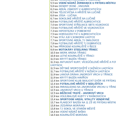
5,2 km
TĚRLICKÁ PŘEHRADA U HAVÍŘOVA
5,5 km
VODNÍ NÁDRŽ ŽERMANICE U FRÝDKU-MÍSTKU
5,8 km
DESERT ROSE - HNOJNÍK
6,2 km
AREÁL ZÁMOSTÍ V ALBRECHTICÍCH
6,5 km
TĚLOCVIČNA A HŘIŠTĚ NA LUČINĚ
6,6 km
JÓGA - LUČINA
6,7 km
SOKOLSKÉ HŘIŠTĚ NA LUČINĚ
6,8 km
FOTBALOVÉ HŘIŠTĚ ALBRECHTICE
7,0 km
SPORTOVNÍ STŘELNICE SBTS VOJKOVICE
7,0 km
FOTBALOVÉ HŘIŠTĚ VE VOJKOVICÍCH
7,3 km
HIPOSTEZKA V POBESKYDÍ
7,5 km
HOROLEZECTVÍ V ALBRECHTICÍCH
7,7 km
STÁJ JLB V KOMORNÍ LHOTCE
7,7 km
SPORTOVNÍ AREÁL TJ SMILOVICE
7,8 km
FOTBALOVÉ HŘIŠTĚ TJ DOBRATICE
9,7 km
PŘÍRODNÍ KOUPALIŠTĚ V ŘECE
9,8 km
MOTOKÁRY STEELRING TŘINEC
10,5 km
WERK ARENA TŘINEC
10,8 km
LETNÍ KOUPALIŠTĚ V TŘINCI
11,0 km
KRYTÝ BAZÉN TŘINEC
11,3 km
ANTUKOVÝ KURT, VÍCEÚČELOVÉ HŘIŠTĚ A FO
LHOTÁCH
11,5 km
DĚTSKÉ SPORTOVIŠTĚ V NIŽNÍCH LHOTÁCH
11,7 km
FOTBALOVÉ HŘIŠTĚ V NIŽNÍCH LHOTÁCH
11,9 km
LANOVÁ DRÁHA JAVOROVÝ VRCH U TŘINCE
11,9 km
KRYTÝ BAZÉN HAVÍŘOV
12,4 km
SPORTOVNÍ KLUB SKALICKÝ DVŮR VE FRÝDKU
12,4 km
FOTBALOVÉ HŘIŠTĚ V SEDLIŠTÍCH
12,5 km
PARAGLIDING NA JAVOROVÉM VRCHU U TŘIN
12,5 km
JAVOROVÝ VRCH U TŘINCE
12,5 km
BĚŽECKÉ TRATĚ - JAVOROVÝ VRCH
12,9 km
VOLEJBALOVÉ KURTY V RAŠKOVICÍCH
13,4 km
SPORTOVNÍ AREÁL VITALITY VENDRYNĚ
13,7 km
PLAVECKÝ BAZÉN NA 11 ZŠ VE FRÝDKU-MÍSTK
13,8 km
JÍZDÁRNA MORÁVKA
13,8 km
TJ SOKOL VE STARÉM MĚSTĚ
14,4 km
VODNÍ NÁDRŽ BAŠKA
14,5 km
KOUPALIŠTĚ MORÁVKA