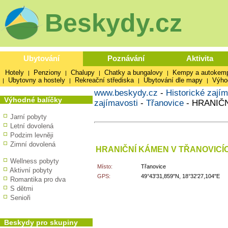
Beskydy.cz
Ubytování
Poznávání
Aktivita
Hotely
Penziony
Chalupy
Chatky a bungalovy
Kempy a autokem
|
|
|
|
Ubytovny a hostely
Rekreační střediska
Ubytování dle mapy
Výho
|
|
|
|
www.beskydy.cz
-
Historické zajím
Výhodné balíčky
zajímavosti
-
Třanovice
-
HRANIČN
Jarní pobyty
Letní dovolená
Podzim levněji
Zimní dovolená
HRANIČNÍ KÁMEN V TŘANOVICÍ
Wellness pobyty
Místo:
Třanovice
Aktivní pobyty
GPS:
49°43'31,859"N, 18°32'27,104"E
Romantika pro dva
S dětmi
Senioři
Beskydy pro skupiny