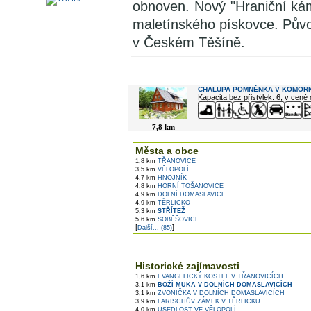
obnoven. Nový "Hraniční kám
maletínského pískovce. Pův
v Českém Těšíně.
V okolí najdete ...
CHALUPA POMNĚNKA V KOMORN
Kapacita bez přistýlek: 6, v ceně
7,8 km
Města a obce
1,8 km
TŘANOVICE
3,5 km
VĚLOPOLÍ
4,7 km
HNOJNÍK
4,8 km
HORNÍ TOŠANOVICE
4,9 km
DOLNÍ DOMASLAVICE
4,9 km
TĚRLICKO
5,3 km
STŘÍTEŽ
5,6 km
SOBĚŠOVICE
[
]
Další... (85)
Historické zajímavosti
1,6 km
EVANGELICKÝ KOSTEL V TŘANOVICÍCH
3,1 km
BOŽÍ MUKA V DOLNÍCH DOMASLAVICÍCH
3,1 km
ZVONIČKA V DOLNÍCH DOMASLAVICÍCH
3,9 km
LARISCHŮV ZÁMEK V TĚRLICKU
4,0 km
USEDLOST VE VĚLOPOLÍ