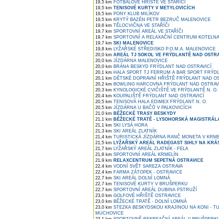
19,5 km
FOTBALOVÉ HŘIŠTĚ VE STAŘÍČI
19,5 km
TENISOVÉ KURTY V METYLOVICÍCH
19,5 km
PONY KLUB MILÍKOV
19,5 km
KRYTÝ BAZÉN PETR BEZRUČ MALENOVICE
19,6 km
TĚLOCVIČNA VE STAŘÍČI
19,7 km
SPORTOVNÍ AREÁL VE STAŘÍČI
19,7 km
SPORTOVNÍ A RELAXAČNÍ CENTRUM KOTELNA 
19,7 km
SKI MALENOVICE
19,8 km
LYŽAŘSKÉ STŘEDISKO P.O.M.A. MALENOVICE
20,0 km
AREÁL TJ SOKOL VE FRÝDLANTĚ NAD OSTRA
20,0 km
JÍZDÁRNA MALENOVICE
20,0 km
BRÁNA BESKYD FRÝDLANT NAD OSTRAVICÍ
20,1 km
HALA SPORT TJ FERRUM A BAR SPORT FRÝDL
20,1 km
DĚTSKÉ DOPRAVNÍ HŘIŠTĚ FRÝDLANT NAD OS
20,2 km
BOWLING HARCOVNA FRÝDLANT NAD OSTRAV
20,3 km
KYNOLOGICKÉ CVIČIŠTĚ VE FRÝDLANTĚ N. O.
20,4 km
KOUPALIŠTĚ FRÝDLANT NAD OSTRAVICÍ
20,5 km
TENISOVÁ HALA EDIMEX FRÝDLANT N. O.
20,5 km
JÍZDÁRNA U BAČŮ V PALKOVICÍCH
21,0 km
BĚŽECKÉ TRASY BESKYDY
21,1 km
BĚŽECKÉ TRATĚ - LYSOHORSKÁ MAGISTRÁL
21,1 km
SKI LYSÁ HORA
21,3 km
SKI AREÁL ZLATNÍK
21,4 km
TURISTICKÁ JÍZDÁRNA RANČ MONETA V KRME
21,5 km
LYŽAŘSKÝ AREÁL RADEGAST SIHLY NA KRÁ
21,7 km
LYŽAŘSKÝ AREÁL ZLATNÍK - FELA
21,8 km
SPORTOVNÍ AREÁL KRMELÍN
21,9 km
RELAXCENTRUM SEPETNÁ OSTRAVICE
22,4 km
VODNÍ SVĚT SAREZA OSTRAVA
22,4 km
FARMA ZÁTOPEK - OSTRAVICE
22,7 km
SKI AREÁL DOLNÍ LOMNÁ
22,7 km
TENISOVÉ KURTY V BRUŠPERKU
22,7 km
SPORTOVNÍ AREÁL DUBINA PSTRUŽÍ
23,0 km
GOLFOVÉ HŘIŠTĚ OSTRAVICE
23,0 km
BĚŽECKÉ TRATĚ - DOLNÍ LOMNÁ
23,0 km
STEZKA BESKYDSKOU KRAJINOU NA KONI - TU
MUCHOVICE