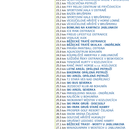
23,1 km
SPORTOVNĚ-REKREAČNÍ AREÁL V BRUŠPERK
23,1 km
TĚLOCVIČNA PSTRUŽÍ
23,1 km
FRY RELAX CENTRUM VE FRYČOVICÍCH
23,1 km
SPORTOVNÍ HALA V OSTRAVĚ
23,2 km
BAZÉN BRUŠPERK
23,2 km
SPORTOVNÍ HALA V BRUŠPERKU
23,2 km
VÍCEÚČELOVÉ HŘIŠTĚ V HORNÍ LOMNÉ
23,2 km
VÍCEÚČELOVÉ HŘIŠTĚ V BRUŠPERKU
23,2 km
BOWLING NA KAMYNCU JABLUNKOV
23,3 km
ICE RINK OSTRAVICE
23,3 km
FREUD LIFESTYLE OSTRAVICE
23,3 km
VISALAJE VLEK
23,4 km
BĚŽECKÉ TRATĚ OSTRAVICE
23,5 km
BĚŽECKÉ TRATĚ SKALKA - ONDŘEJNÍK
23,7 km
PIRAŇA PAINTBALL OSTRAVA
23,9 km
AQUACENTRUM BOHUMÍN
24,0 km
KOUPALIŠTĚ AMERYKA V JABLUNKOVĚ
24,6 km
SJÍŽDĚNÍ ŘEKY OSTRAVICE V BESKYDECH
24,9 km
TENISOVÉ KURTY V KOZLOVICÍCH
25,0 km
RANČ PAINT HORSE s.r.o. KOZLOVICE
25,0 km
LETNÍ AREÁL OPÁLENÁ PSTRUŽÍ
25,0 km
BIKEPARK OPÁLENÁ PSTRUŽÍ
25,0 km
SKI AREÁL OPÁLENÁ PSTRUŽÍ
25,2 km
TJ STARÁ VES NAD ONDŘEJNICÍ
25,3 km
SKI BUS SEVERKA
25,5 km
JEZDECKÝ KLUB AB BOHUMÍN
25,5 km
SKI AREÁL SEVERKA
25,7 km
PARAGLIDING SKALKA - ONDŘEJNÍK
25,8 km
KALIŠČÁK U BOHUMÍNA
25,9 km
SKOKANSKÝ MŮSTEK V KOZLOVICÍCH
26,2 km
SKI PARK GRUŇ - DISCGOLF
26,2 km
SKI PARK GRUŇ STARÉ HAMRY
26,5 km
PROSPER GOLF RESORT ČELADNÁ
26,5 km
SNOW ARENA ČELADNÁ
26,5 km
GOLFOVÉ HŘIŠTĚ HUKVALDY
27,0 km
GRUŇSKÝ LEDOVEC STARÉ HAMRY
27,1 km
BĚŽECKÉ TRASY - MOSTY U JABLUNKOVA
27,1 km
MINIAQUAPARK V MOSTECH U JABLUNKOVA