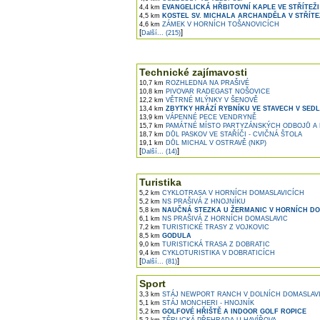
4,4 km
EVANGELICKÁ HŘBITOVNÍ KAPLE VE STŘÍTEŽI
4,5 km
KOSTEL SV. MICHALA ARCHANDĚLA V STŘÍTE
4,6 km
ZÁMEK V HORNÍCH TOŠANOVICÍCH
[
]
Další... (215)
Technické zajímavosti
10,7 km
ROZHLEDNA NA PRAŠIVÉ
10,8 km
PIVOVAR RADEGAST NOŠOVICE
12,2 km
VĚTRNÉ MLÝNKY V ŠENOVĚ
13,4 km
ZBYTKY HRÁZÍ RYBNÍKU VE STAVECH V SEDL
13,9 km
VÁPENNÉ PECE VENDRYNĚ
15,7 km
PAMÁTNÉ MÍSTO PARTYZÁNSKÝCH ODBOJŮ A
18,7 km
DŮL PASKOV VE STAŘÍČI - CVIČNÁ ŠTOLA
19,1 km
DŮL MICHAL V OSTRAVĚ (NKP)
[
]
Další... (14)
Turistika
5,2 km
CYKLOTRASA V HORNÍCH DOMASLAVICÍCH
5,2 km
NS PRAŠIVÁ Z HNOJNÍKU
5,8 km
NAUČNÁ STEZKA U ŽERMANIC V HORNÍCH D
6,1 km
NS PRAŠIVÁ Z HORNÍCH DOMASLAVIC
7,2 km
TURISTICKÉ TRASY Z VOJKOVIC
8,5 km
GODULA
9,0 km
TURISTICKÁ TRASA Z DOBRATIC
9,4 km
CYKLOTURISTIKA V DOBRATICÍCH
[
]
Další... (81)
Sport
3,3 km
STÁJ NEWPORT RANCH V DOLNÍCH DOMASLAV
5,1 km
STÁJ MONCHERI - HNOJNÍK
5,2 km
GOLFOVÉ HŘIŠTĚ A INDOOR GOLF ROPICE