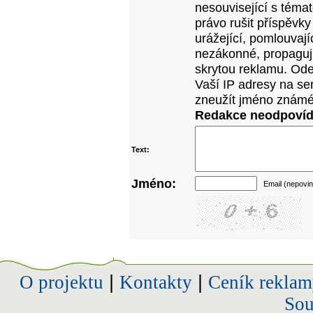
nesouvisející s téma
právo rušit příspěvky
urážející, pomlouvají
nezákonné, propagujíc
skrytou reklamu. Od
Vaší IP adresy na se
zneužít jméno známé
Redakce neodpovídá
Text:
Jméno:
Email (nepovin
O projektu
|
Kontakty
|
Ceník reklam
Sou