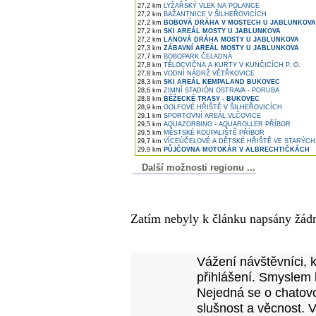
27,2 km
LYŽAŘSKÝ VLEK NA POLANCE
27,2 km
BAŽANTNICE V ŠILHEŘOVICÍCH
27,2 km
BOBOVÁ DRÁHA V MOSTECH U JABLUNKOVA
27,2 km
SKI AREÁL MOSTY U JABLUNKOVA
27,2 km
LANOVÁ DRÁHA MOSTY U JABLUNKOVA
27,3 km
ZÁBAVNÍ AREÁL MOSTY U JABLUNKOVA
27,7 km
BOBOPARK ČELADNÁ
27,8 km
TĚLOCVIČNA A KURTY V KUNČICÍCH P. O.
27,8 km
VODNÍ NÁDRŽ VĚTŘKOVICE
28,3 km
SKI AREÁL KEMPALAND BUKOVEC
28,6 km
ZIMNÍ STADIÓN OSTRAVA - PORUBA
28,8 km
BĚŽECKÉ TRASY - BUKOVEC
28,9 km
GOLFOVÉ HŘIŠTĚ V ŠILHEŘOVICÍCH
29,1 km
SPORTOVNÍ AREÁL VLČOVICE
29,5 km
AQUAZORBING - AQUAROLLER PŘÍBOR
29,5 km
MĚSTSKÉ KOUPALIŠTĚ PŘÍBOR
29,7 km
VÍCEÚČELOVÉ A DĚTSKÉ HŘIŠTĚ VE STARÝC
29,9 km
PŮJČOVNA MOTOKÁR V ALBRECHTIČKÁCH
Další možnosti regionu ...
Komentáře k článku
Zatím nebyly k článku napsány žád
Přidejte vlastní komentář
Vážení návštěvníci, 
přihlášení. Smyslem 
Nejedná se o chatovo
slušnost a věcnost. 