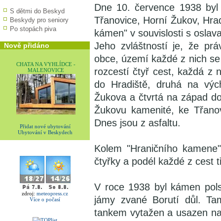
Dne 10. července 1938 byl 
S dětmi do Beskyd
Třanovice, Horní Žukov, Hra
Beskydy pro seniory
Po stopách piva
kámen" v souvislosti s oslav
Jeho zvláštností je, že prá
Nově přidáno
obce, území každé z nich se 
CHATA NA VYHLÍDCE -
rozcestí čtyř cest, každá z
MALENOVICE
do Hradiště, druhá na výc
Žukova a čtvrtá na západ do
Žukovu kamenité, ke Třano
Dnes jsou z asfaltu.
Přidat nové ubytování
Ubytování v Beskydech
Kolem "Hraničního kamene" 
čtyřky a podél každé z cest 
V roce 1938 byl kámen pol
zdroj:
meteopress.cz
jámy zvané Borutí důl. Ta
Více o počasí
tankem vytažen a usazen na