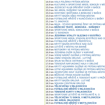
14,6 km
HALA POLÁRKA FRÝDEK-MÍSTEK
14,9 km
KULTURNÍ A SPORTOVNÍ AREÁL SOKOLÍK V MÍ
15,0 km
JEZDECKÝ KLUB DŘEVĚNÝ DVŮR V BAŠCE
15,0 km
SKI AREÁL SVIŇORKY NA MORÁVCE
15,0 km
HOSTINEC BAŠŤANKA A BOWLING V BAŠCE
15,0 km
KRYTÝ BAZÉN SŠED FRÝDEK-MÍSTEK
15,0 km
FOTBALOVÉ HŘIŠTĚ V KUNČIČKÁCH U BAŠKY
15,1 km
TJ JANOVICE
15,2 km
MAJA - STUDIO MODERNÍ ŽENY VE FRÝDKU-M
15,3 km
BĚŽECKÉ TRATĚ - MORÁVKA - SVIŇORKY
15,4 km
SPORTOVNÍ AREÁL SOKOLOVNA V BAŠCE
15,9 km
TJ SVIADNOV
15,9 km
JÍZDÁRNA VITALITY SLEZSKO V BYSTŘICI
16,0 km
SPORTOVNÍ AREÁL STADION BYSTŘICE NAD O
16,0 km
FOTBALOVÉ HŘIŠTĚ V ŘEPIŠTÍCH
16,1 km
KRYTÝ BAZÉN BYSTŘICE NAD OLŠÍ
16,2 km
LETIŠTĚ V MÍSTKU NA BAHNĚ
16,6 km
MOTOKÁRY VE FRÝDKU-MÍSTKU
16,9 km
JÍZDÁRNA DVŮR OLŠINY V KARVINÉ
17,3 km
VODNÍ NÁDRŽ OLEŠNÁ U FRÝDKU-MÍSTKU
17,5 km
ZIMNÍ STADION ORLOVÁ - LUTYNĚ
17,6 km
SPLAV NA ŘECE OSTRAVICI V BAŠCE
17,6 km
TENISOVÁ NAFUKOVACÍ HALA V ORLOVÉ
17,8 km
KRYTÝ AQUAPARK OLEŠNÁ VE FRÝDKU-MÍSTK
18,0 km
LETNÍ AQUAPARK OLEŠNÁ VE FRÝDKU-MÍSTKU
18,1 km
ADVENTURE GOLF OLEŠNÁ VE FRÝDKU-MÍST
18,1 km
BĚŽECKÁ TRASA KOLEM OLEŠNÉ
18,2 km
FOTBALOVÉ HŘIŠTĚ A TENISOVÝ KURT V PRŽ
18,2 km
KRYTÝ BAZÉN ORLOVÁ - LUTYNĚ
18,5 km
SQUASH CENTRUM ORLOVÁ
18,9 km
TĚLOCVIČNA V PALKOVICÍCH
18,9 km
FOTBALOVÉ HŘIŠTĚ V PALKOVICÍCH
18,9 km
TENISOVÉ KURTY V PALKOVICÍCH
19,0 km
SPORTOVNÍ LETIŠTĚ VE FRÝDLANTĚ N. O.
19,1 km
TĚLOCVIČNA TJ SOKOL V METYLOVICÍCH
19,4 km
SKI AREÁL PALKOVICE
19,5 km
FOTBALOVÉ HŘIŠTĚ V METYLOVICÍCH