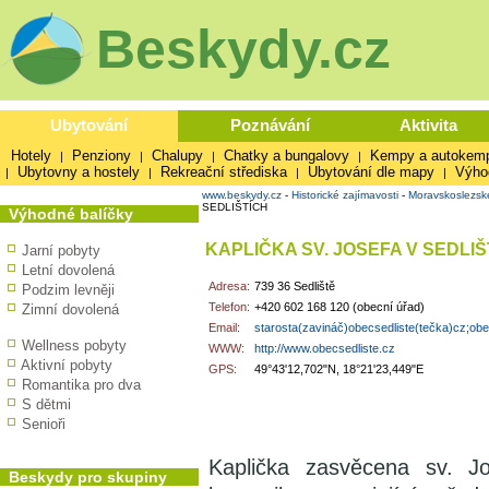
Beskydy.cz
Ubytování
Poznávání
Aktivita
Hotely
Penziony
Chalupy
Chatky a bungalovy
Kempy a autokem
|
|
|
|
Ubytovny a hostely
Rekreační střediska
Ubytování dle mapy
Výho
|
|
|
|
www.beskydy.cz
-
Historické zajímavosti
-
Moravskoslezsk
SEDLIŠTÍCH
Výhodné balíčky
KAPLIČKA SV. JOSEFA V SEDLIŠ
Jarní pobyty
Letní dovolená
Adresa:
739 36 Sedliště
Podzim levněji
Telefon:
+420 602 168 120 (obecní úřad)
Zimní dovolená
Email:
starosta(zavináč)obecsedliste(tečka)cz;obe.
Wellness pobyty
WWW:
http://www.obecsedliste.cz
Aktivní pobyty
GPS:
49°43'12,702"N, 18°21'23,449"E
Romantika pro dva
S dětmi
Senioři
Kaplička zasvěcena sv. Jo
Beskydy pro skupiny