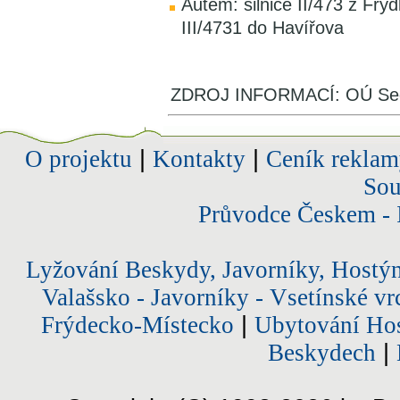
Autem: silnice II/473 z Frý
III/4731 do Havířova
ZDROJ INFORMACÍ: OÚ Sed
O projektu
|
Kontakty
|
Ceník reklam
Sou
Průvodce Českem - 
Lyžování Beskydy, Javorníky, Hostý
Valašsko - Javorníky - Vsetínské vr
Frýdecko-Místecko
|
Ubytování Hos
Beskydech
|