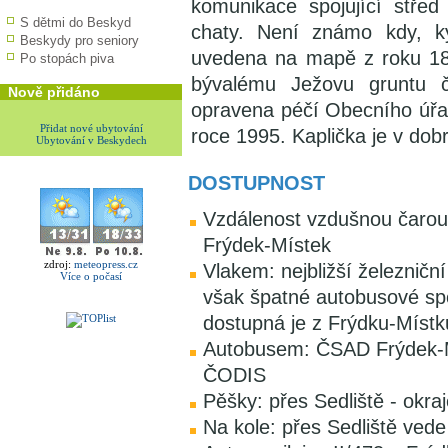
komunikace spojující stře
S dětmi do Beskyd
chaty. Není známo kdy, k
Beskydy pro seniory
uvedena na mapě z roku 183
Po stopách piva
bývalému Ježovu gruntu č
Nově přidáno
opravena péčí Obecního úřad
Přidat nové ubytování
roce 1995. Kaplička je v dob
Ubytování v Beskydech
DOSTUPNOST
Vzdálenost vzdušnou čarou:
Frýdek-Místek
zdroj:
meteopress.cz
Vlakem: nejbližší železničn
Více o počasí
však špatné autobusové spo
dostupná je z Frýdku-Místk
Autobusem: ČSAD Frýdek-Mí
ČODIS
Pěšky: přes Sedliště - okr
Na kole: přes Sedliště ved