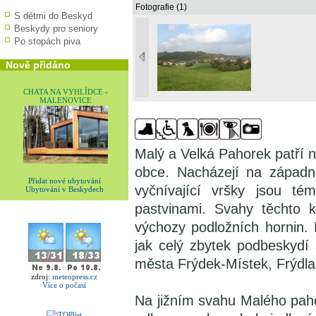
Fotografie (1)
S dětmi do Beskyd
Beskydy pro seniory
Po stopách piva
Nově přidáno
CHATA NA VYHLÍDCE -
MALENOVICE
Malý a Velká Pahorek patří 
obce. Nacházejí na západní
Přidat nové ubytování
vyčnívající vršky jsou t
Ubytování v Beskydech
pastvinami. Svahy těchto 
výchozy podložních hornin.
jak celý zbytek podbeskydí
města Frýdek-Místek, Frýdlan
zdroj:
meteopress.cz
Více o počasí
Na jižním svahu Malého pahor