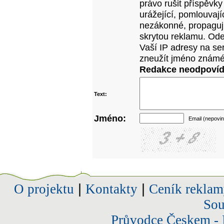
právo rušit příspěvky
urážející, pomlouvají
nezákonné, propagujíc
skrytou reklamu. Od
Vaší IP adresy na se
zneužít jméno známé
Redakce neodpovídá
Text:
Jméno:
Email (nepovin
O projektu
|
Kontakty
|
Ceník reklam
Sou
Průvodce Českem - 