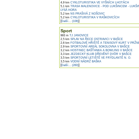
4,9 km
CYKLOTURISTIKA VE VYŠNÍCH LHOTÁCH
5,1 km
TRASA MALENOVICE - POD LUKŠINCEM - LUKŠI
LYSÁ HORA
5,2 km
NS PRAŠIVÁ Z NOŠOVIC
5,2 km
CYKLOTURISTIKA V RAŠKOVICÍCH
[
]
Další... (108)
Sport
993 m
TJ JANOVICE
2,5 km
SPLAV NA ŘECE OSTRAVICI V BAŠCE
2,6 km
FOTBALOVÉ HŘIŠTĚ A TENISOVÝ KURT V PRŽN
2,9 km
SPORTOVNÍ AREÁL SOKOLOVNA V BAŠCE
3,2 km
HOSTINEC BAŠŤANKA A BOWLING V BAŠCE
3,3 km
JEZDECKÝ KLUB DŘEVĚNÝ DVŮR V BAŠCE
3,5 km
SPORTOVNÍ LETIŠTĚ VE FRÝDLANTĚ N. O.
3,5 km
VODNÍ NÁDRŽ BAŠKA
[
]
Další... (260)