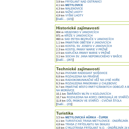
3,9 km
FRÝDLANT NAD OSTRAVICÍ
4,1 km
METYLOVICE
4,3 km
MALENOVICE
4,4 km
NIŽNÍ LHOTY
4,9 km
VYŠNÍ LHOTY
[
]
Další... (115)
Historické zajímavosti
804 m
HRADISKO V JANOVICÍCH
971 m
KŘÍŽE V JANOVICÍCH
993 m
SAD PETRA BEZRUČE V JANOVICÍCH
1,1 km
PAMÁTNÍK OBĚTEM V JANOVICÍCH
1,1 km
KOSTEL SV. JOSEFA V JANOVICÍCH
2,3 km
KOSTEL PANNY MARIE V PRŽNĚ
2,5 km
KAPLIČKA PANNY MARIE V PRŽNĚ
3,1 km
SOCHA SV. JANA NEPOMUCKÉHO V BAŠCE
[
]
Další... (267)
Technické zajímavosti
5,2 km
PIVOVAR RADEGAST NOŠOVICE
6,8 km
ROZHLEDNA NA PRAŠIVÉ
9,1 km
RADIOKOMUNIKAČNÍ VĚŽ NA LYSÉ HOŘE
9,3 km
ROZHLEDNA PANORAMA U CHLEBOVIC
9,7 km
PAMÁTNÉ MÍSTO PARTYZÁNSKÝCH ODBOJŮ A 
NA MORÁVCE
10,1 km
ŠMIŘÁKŮV MLÝN V KOZLOVICÍCH
10,7 km
ROZHLEDNA NA KOPCI OKROUHLÁ VE STAŘÍČI
11,8 km
DŮL PASKOV VE STAŘÍČI - CVIČNÁ ŠTOLA
[
]
Další... (23)
Turistika
3,5 km
METYLOVICKÁ HŮRKA - ČUPEK
4,1 km
TURISTICKÁ TRASA METYLOVICE - ONDŘEJNÍK
4,8 km
TRASA Z FRÝDLANTU NA SKALKU
4,8 km
CYKLOTRASA FRÝDLANT N.O. - ONDŘEJNÍK 24 