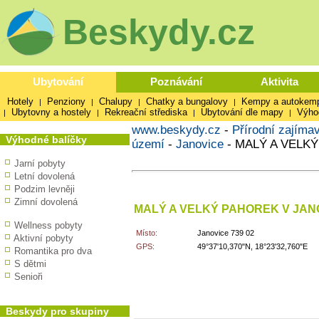
Beskydy.cz
Ubytování
Poznávání
Aktivita
Hotely
Penziony
Chalupy
Chatky a bungalovy
Kempy a autokem
|
|
|
|
Ubytovny a hostely
Rekreační střediska
Ubytování dle mapy
Výho
|
|
|
|
www.beskydy.cz
-
Přírodní zajímav
Výhodné balíčky
území
-
Janovice
-
MALÝ A VELK
Jarní pobyty
Letní dovolená
Podzim levněji
Zimní dovolená
MALÝ A VELKÝ PAHOREK V JAN
Wellness pobyty
Místo:
Janovice 739 02
Aktivní pobyty
GPS:
49°37'10,370"N, 18°23'32,760"E
Romantika pro dva
S dětmi
Senioři
Beskydy pro skupiny