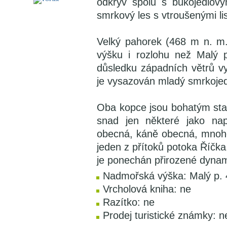
odkryv spolu s bukojedlov
smrkový les s vtroušenými li
Velký pahorek (468 m n. m.
výšku i rozlohu než Malý 
důsledku západních větrů vy
je vysazován mladý smrkojed
Oba kopce jsou bohatým st
snad jen některé jako nap
obecná, káně obecná, mnoho
jeden z přítoků potoka Říčka
je ponechán přirozené dyna
Nadmořská výška: Malý p. 
Vrcholová kniha: ne
Razítko: ne
Prodej turistické známky: n