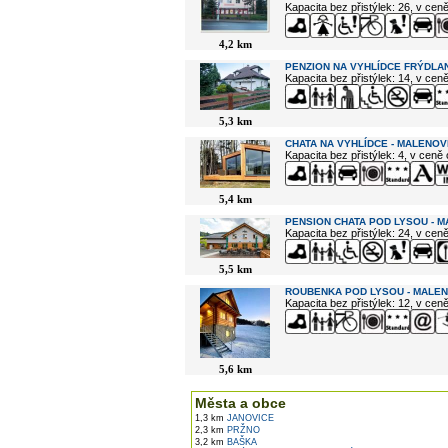
Kapacita bez přistýlek: 26, v cen
4,2 km
PENZION NA VYHLÍDCE FRÝDLAN
Kapacita bez přistýlek: 14, v cen
5,3 km
CHATA NA VYHLÍDCE - MALENOV
Kapacita bez přistýlek: 4, v ceně
5,4 km
PENSION CHATA POD LYSOU - 
Kapacita bez přistýlek: 24, v cen
5,5 km
ROUBENKA POD LYSOU - MALE
Kapacita bez přistýlek: 12, v cen
5,6 km
Města a obce
1,3 km
JANOVICE
2,3 km
PRŽNO
3,2 km
BAŠKA