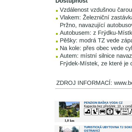
Dostupnost
Vzdálenost vzdušnou čarou
Vlakem: Železniční zastávka
Pržno, navazující autobusov
Autobusem: z Frýdku-Místku
Pěšky: modrá TZ vede záp
Na kole: přes obec vede cy
Autem: místní silnice navazu
Frýdek-Místek, ze které je 
ZDROJ INFORMACÍ: www.be
V okolí najdete ...
PENZION BAŠKA VODA CZ
Kapacita bez přistýlek: 10, v cen
1,0 km
TURISTICKÁ UBYTOVNA TJ SOK
OSTRAVICÍ