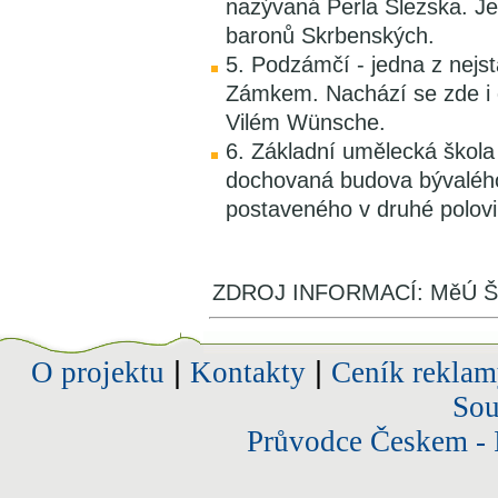
nazývaná Perla Slezska. Je
baronů Skrbenských.
5. Podzámčí - jedna z nejs
Zámkem. Nachází se zde i d
Vilém Wünsche.
6. Základní umělecká škola
dochovaná budova bývaléh
postaveného v druhé polovin
ZDROJ INFORMACÍ: MěÚ Š
O projektu
|
Kontakty
|
Ceník reklam
Sou
Průvodce Českem - 