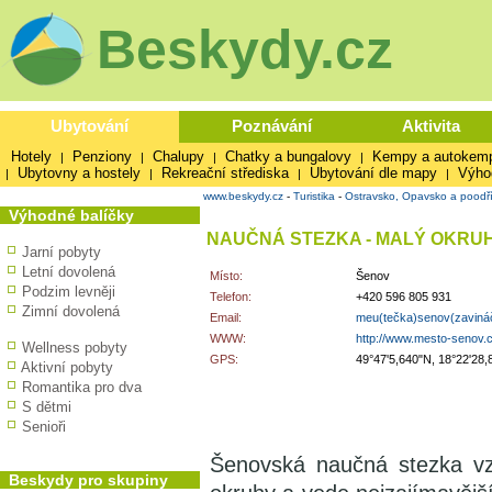
Beskydy.cz
Ubytování
Poznávání
Aktivita
Hotely
Penziony
Chalupy
Chatky a bungalovy
Kempy a autokem
|
|
|
|
Ubytovny a hostely
Rekreační střediska
Ubytování dle mapy
Výho
|
|
|
|
www.beskydy.cz
-
Turistika
-
Ostravsko, Opavsko a poodř
Výhodné balíčky
NAUČNÁ STEZKA - MALÝ OKRU
Jarní pobyty
Letní dovolená
Místo:
Šenov
Podzim levněji
Telefon:
+420 596 805 931
Zimní dovolená
Email:
meu(tečka)senov(zaviná
WWW:
http://www.mesto-senov.
Wellness pobyty
GPS:
49°47'5,640"N, 18°22'28,
Aktivní pobyty
Romantika pro dva
S dětmi
Senioři
Šenovská naučná stezka vz
Beskydy pro skupiny