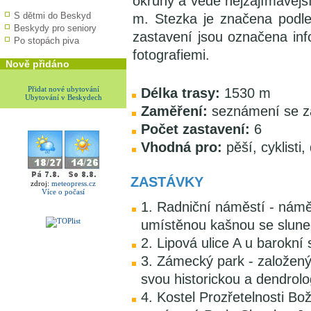
okruhy a vede nejzajímavější
S dětmi do Beskyd
m. Stezka je značena podle 
Beskydy pro seniory
zastavení jsou označena in
Po stopách piva
fotografiemi.
Nově přidáno
Přidat nové ubytování
Délka trasy:
1530 m
Ubytování v Beskydech
Zaměření:
seznámení se z
Počet zastavení:
6
Vhodná pro:
pěší, cyklisti, 
ZASTÁVKY
zdroj:
meteopress.cz
Více o počasí
1. Radniční náměstí - námě
umístěnou kašnou se sluneč
2. Lipová ulice A u barokní 
3. Zámecký park - založený 
svou historickou a dendrol
4. Kostel Prozřetelnosti Bo