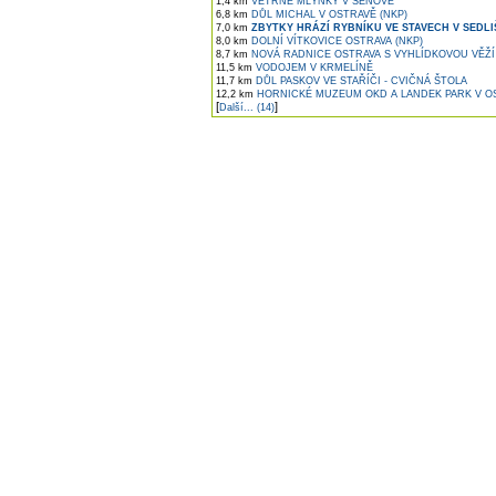
1,4 km
VĚTRNÉ MLÝNKY V ŠENOVĚ
6,8 km
DŮL MICHAL V OSTRAVĚ (NKP)
7,0 km
ZBYTKY HRÁZÍ RYBNÍKU VE STAVECH V SEDLI
8,0 km
DOLNÍ VÍTKOVICE OSTRAVA (NKP)
8,7 km
NOVÁ RADNICE OSTRAVA S VYHLÍDKOVOU VĚŽÍ
11,5 km
VODOJEM V KRMELÍNĚ
11,7 km
DŮL PASKOV VE STAŘÍČI - CVIČNÁ ŠTOLA
12,2 km
HORNICKÉ MUZEUM OKD A LANDEK PARK V O
[
]
Další... (14)