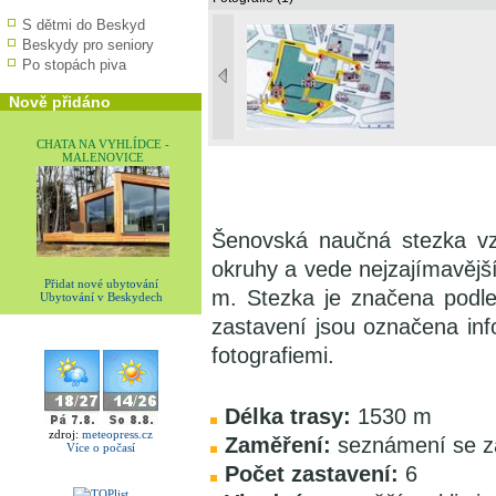
S dětmi do Beskyd
Beskydy pro seniory
Po stopách piva
Nově přidáno
CHATA NA VYHLÍDCE -
MALENOVICE
Šenovská naučná stezka vz
okruhy a vede nejzajímavější
Přidat nové ubytování
m. Stezka je značena podle 
Ubytování v Beskydech
zastavení jsou označena in
fotografiemi.
Délka trasy:
1530 m
zdroj:
meteopress.cz
Zaměření:
seznámení se z
Více o počasí
Počet zastavení:
6