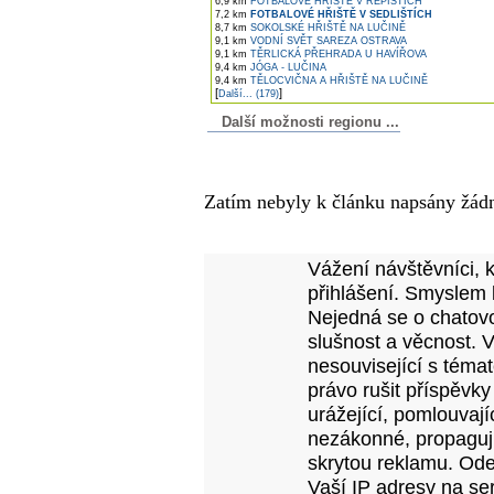
6,9 km
FOTBALOVÉ HŘIŠTĚ V ŘEPIŠTÍCH
7,2 km
FOTBALOVÉ HŘIŠTĚ V SEDLIŠTÍCH
8,7 km
SOKOLSKÉ HŘIŠTĚ NA LUČINĚ
9,1 km
VODNÍ SVĚT SAREZA OSTRAVA
9,1 km
TĚRLICKÁ PŘEHRADA U HAVÍŘOVA
9,4 km
JÓGA - LUČINA
9,4 km
TĚLOCVIČNA A HŘIŠTĚ NA LUČINĚ
[
]
Další... (179)
Další možnosti regionu ...
Komentáře k článku
Zatím nebyly k článku napsány žád
Přidejte vlastní komentář
Vážení návštěvníci, 
přihlášení. Smyslem 
Nejedná se o chatovo
slušnost a věcnost. 
nesouvisející s téma
právo rušit příspěvky
urážející, pomlouvají
nezákonné, propagujíc
skrytou reklamu. Od
Vaší IP adresy na se