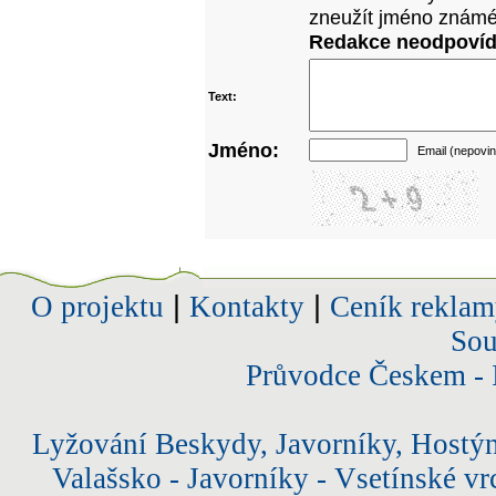
zneužít jméno známé
Redakce neodpovídá
Text:
Jméno:
Email (nepovin
O projektu
|
Kontakty
|
Ceník reklam
Sou
Průvodce Českem - 
Lyžování Beskydy, Javorníky, Hostý
Valašsko - Javorníky - Vsetínské vr