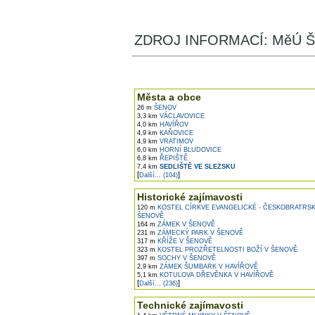
ZDROJ INFORMACÍ: MěÚ Š
V okolí najdete ...
Města a obce
26 m
ŠENOV
3,3 km
VÁCLAVOVICE
4,0 km
HAVÍŘOV
4,9 km
KAŇOVICE
4,9 km
VRATIMOV
6,0 km
HORNÍ BLUDOVICE
6,8 km
ŘEPIŠTĚ
7,4 km
SEDLIŠTĚ VE SLEZSKU
[
]
Další... (104)
Historické zajímavosti
120 m
KOSTEL CÍRKVE EVANGELICKÉ - ČESKOBRATRSK
ŠENOVĚ
164 m
ZÁMEK V ŠENOVĚ
231 m
ZÁMECKÝ PARK V ŠENOVĚ
317 m
KŘÍŽE V ŠENOVĚ
323 m
KOSTEL PROZŘETELNOSTI BOŽÍ V ŠENOVĚ
397 m
SOCHY V ŠENOVĚ
2,9 km
ZÁMEK ŠUMBARK V HAVÍŘOVĚ
5,1 km
KOTULOVA DŘEVĚNKA V HAVÍŘOVĚ
[
]
Další... (236)
Technické zajímavosti