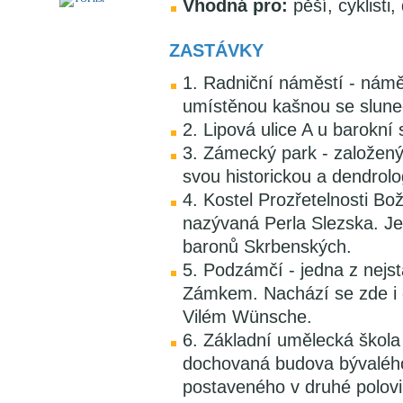
Vhodná pro:
pěší, cyklisti, 
ZASTÁVKY
1. Radniční náměstí - námě
umístěnou kašnou se sluneč
2. Lipová ulice A u barokní 
3. Zámecký park - založený 
svou historickou a dendrol
4. Kostel Prozřetelnosti Bo
nazývaná Perla Slezska. Je
baronů Skrbenských.
5. Podzámčí - jedna z nejs
Zámkem. Nachází se zde i d
Vilém Wünsche.
6. Základní umělecká škola
dochovaná budova bývaléh
postaveného v druhé polovin