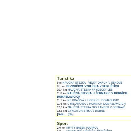
Turistika
6 m
NAUČNÁ STEZKA - VELKÝ OKRUH V ŠENOVĚ
8,1 km
BEZRUČOVA VYHLÍDKA V SEDLIŠTÍCH
10,4 km
NAUČNÁ STEZKA FRÝDECKÝ LES
11,0 km
NAUČNÁ STEZKA U ŽERMANIC V HORNÍCH
DOMASLAVICÍCH
11,1 km
NS PRAŠIVÁ Z HORNÍCH DOMASLAVIC
11,6 km
CYKLOTRASA V HORNÍCH DOMASLAVICÍCH
12,4 km
NAUČNÁ STEZKA NPP LANDEK V OSTRAVĚ
12,6 km
CYKLOTURISTIKA V DOBRÉ
[
]
Další... (59)
Sport
2,9 km
KRYTÝ BAZÉN HAVÍŘOV