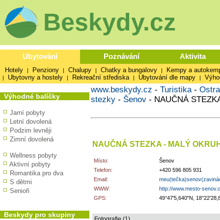
Beskydy.cz
Ubytování
Poznávání
Aktivita
Hotely
Penziony
Chalupy
Chatky a bungalovy
Kempy a autokem
|
|
|
|
Ubytovny a hostely
Rekreační střediska
Ubytování dle mapy
Výho
|
|
|
|
www.beskydy.cz
-
Turistika
-
Ostra
Výhodné balíčky
stezky
-
Šenov
-
NAUČNÁ STEZKA
Jarní pobyty
Letní dovolená
Podzim levněji
Zimní dovolená
NAUČNÁ STEZKA - MALÝ OKRU
Wellness pobyty
Místo:
Šenov
Aktivní pobyty
Telefon:
+420 596 805 931
Romantika pro dva
Email:
meu(tečka)senov(zaviná
S dětmi
WWW:
http://www.mesto-senov.
Senioři
GPS:
49°47'5,640"N, 18°22'28,
Beskydy pro skupiny
Fotografie (1)