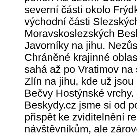
severní části okolo Frýd
východní části Slezských
Moravskoslezských Besk
Javorníky na jihu. Nezů
Chráněné krajinné oblas
sahá až po Vratimov na 
Zlín na jihu, kde už jso
Bečvy Hostýnské vrchy. J
Beskydy.cz jsme si od po
přispět ke zviditelnění r
návštěvníkům, ale zároveň