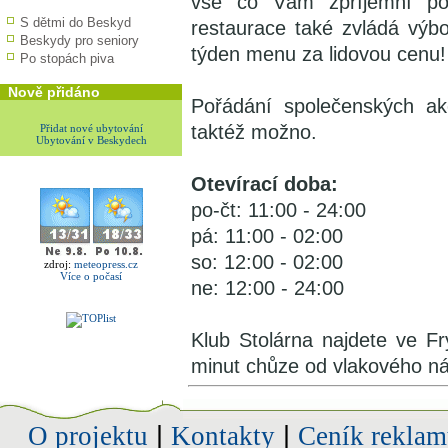
vše co Vám zpříjemní po
S dětmi do Beskyd
restaurace také zvládá výbo
Beskydy pro seniory
týden menu za lidovou cenu!
Po stopách piva
Nově přidáno
Pořádání společenských ak
taktéž možno.
Přidat nové ubytování
Ubytování v Beskydech
Otevírací doba:
po-čt: 11:00 - 24:00
pá: 11:00 - 02:00
so: 12:00 - 02:00
zdroj:
meteopress.cz
Více o počasí
ne: 12:00 - 24:00
Klub Stolárna najdete ve 
minut chůze od vlakového ná
O projektu
|
Kontakty
|
Ceník reklam