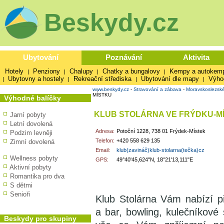
Beskydy.cz
Ubytování
Poznávání
Aktivita
Hotely
Penziony
Chalupy
Chatky a bungalovy
Kempy a autokem
|
|
|
|
Ubytovny a hostely
Rekreační střediska
Ubytování dle mapy
Výho
|
|
|
|
www.beskydy.cz
-
Stravování a zábava
-
Moravskoslezsk
MÍSTKU
Výhodné balíčky
KLUB STOLÁRNA VE FRÝDKU-M
Jarní pobyty
Letní dovolená
Adresa:
Potoční 1228, 738 01 Frýdek-Místek
Podzim levněji
Telefon:
+420 558 629 135
Zimní dovolená
Email:
klub(zavináč)klub-stolarna(tečka)cz
Wellness pobyty
GPS:
49°40'45,624"N, 18°21'13,111"E
Aktivní pobyty
Romantika pro dva
S dětmi
Senioři
Klub Stolárna Vám nabízí př
a bar, bowling, kulečníkové s
Beskydy pro skupiny