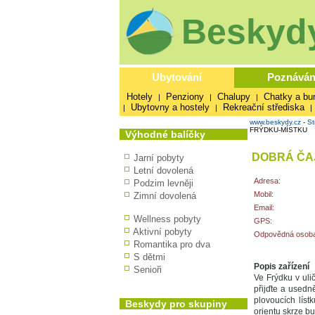
Beskydy
Ubytování
Poznáván
Hotely
Penziony
Chalupy
Chatky a bu
|
|
|
Ubytovny a hostely
Rekreační střediska
|
|
|
www.beskydy.cz
-
St
FRÝDKU-MÍSTKU
Výhodné balíčky
DOBRÁ ČA
Jarní pobyty
Letní dovolená
Adresa:
Podzim levněji
Mobil:
Zimní dovolená
Email:
Wellness pobyty
GPS:
Aktivní pobyty
Odpovědná osoba
Romantika pro dva
S dětmi
Popis zařízení
Senioři
Ve Frýdku v ul
přijďte a usedně
plovoucích lís
Beskydy pro skupiny
orientu skrze bu