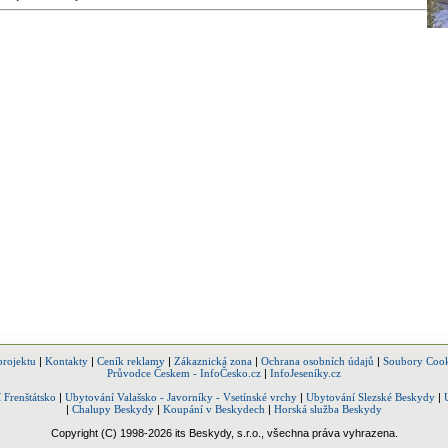
projektu
|
Kontakty
|
Ceník reklamy
|
Zákaznická zona
|
Ochrana osobních údajů
|
Soubory Cook
Průvodce Českem - InfoČesko.cz
|
InfoJeseníky.cz
 Frenštátsko
|
Ubytování Valašsko - Javorníky - Vsetínské vrchy
|
Ubytování Slezské Beskydy
|
|
Chalupy Beskydy
|
Koupání v Beskydech
|
Horská služba Beskydy
Copyright (C) 1998-2026 its Beskydy, s.r.o., všechna práva vyhrazena.