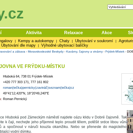
.cz
í
Aktivita
Relaxace
Akce
Sl
ngalovy
Kempy a autokempy
Chaty
Ubytování v soukromí
Agroturi
|
|
|
|
Ubytování dle mapy
Výhodné ubytovací balíčky
|
ravování a zábava
-
Moravskoslezské Beskydy
-
Kavárny, čajovny a vinárny
-
Frýdek-Místek
-
DOB
JOVNA VE FRÝDKU-MÍSTKU
Hluboká 64, 738 01 Frýdek-Místek
+420 777 303 171, 777 161 802
roman(tečka)pernicky(zavináč)seznam(tečka)cz
49°41'12,420"N, 18°20'49,240"E
:
Roman Pernický
ičce Hluboká pod Zámeckým náměstí najdete oázu klidu v Dobré čajovně. Tak
te k čaji, nechejte jeho příjemné teplo proudit tělem, potěšit srdce libou vůní
tků a spočinout v náruči kouzla okamžiku. Nebo se přeneste do magického
blající vodní dýmku.