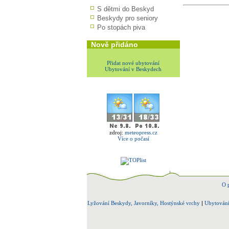
S dětmi do Beskyd
Beskydy pro seniory
Po stopách piva
Nově přidáno
Přidat nové ubytování
Ubytování v Beskydech
zdroj:
meteopress.cz
Více o počasí
O 
Lyžování Beskydy, Javorníky, Hostýnské vrchy
|
Ubytování