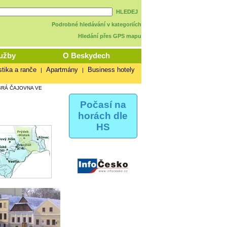
HLEDEJ
Podrobné hledávání v kategoriích
Hledání přes GPS mapu
užby
O Beskydech
stika a ranče
Apartmány
Business hotely
|
|
RÁ ČAJOVNA VE
Počasí na
horách dle
HS