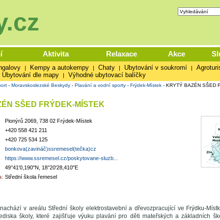
.cz
í
Aktivita
Relaxace
Akce
Sl
ngalovy
Kempy a autokempy
Chaty
Ubytování v soukromí
Agroturi
|
|
|
|
Ubytování dle mapy
Výhodné ubytovací balíčky
|
ort
-
Moravskoslezské Beskydy
-
Plavání a vodní sporty
-
Frýdek-Místek
-
KRYTÝ BAZÉN SŠED 
ZÉN SŠED FRÝDEK-MÍSTEK
Pionýrů 2069, 738 02 Frýdek-Místek
+420 558 421 211
+420 725 534 125
bonkova(zavináč)ssremesel(tečka)cz
https://www.ssremesel.cz/poskytovane-sluzb...
49°41'0,190"N, 18°20'28,410"E
:
Střední škola řemesel
nachází v areálu Střední školy elektrostavební a dřevozpracující ve Frýdku-Mís
ediska školy, které zajišťuje výuku plavání pro děti mateřských a základních šk