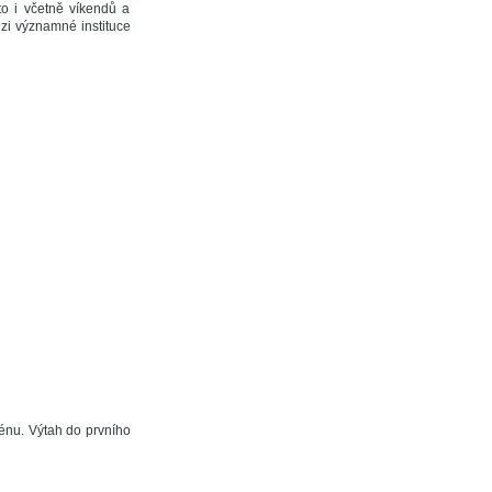
to i včetně víkendů a
ezi významné instituce
énu. Výtah do prvního