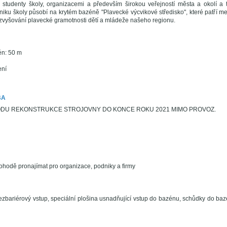
 studenty školy, organizacemi a především širokou veřejností města a okolí a 
niku školy působí na krytém bazéně "Plavecké výcvikové středisko", které patří m
a zvyšování plavecké gramotnosti dětí a mládeže našeho regionu.
én: 50 m
ení
BA
ODU REKONSTRUKCE STROJOVNY DO KONCE ROKU 2021 MIMO PROVOZ.
hodě pronajímat pro organizace, podniky a firmy
zbariérový vstup, speciální plošina usnadňující vstup do bazénu, schůdky do baz