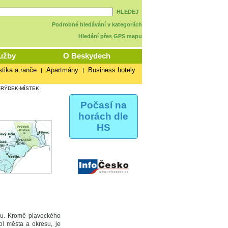
HLEDEJ
Podrobné hledávání v kategoriích
Hledání přes GPS mapu
užby
O Beskydech
stika a ranče
Apartmány
Business hotely
|
|
FRÝDEK-MÍSTEK
Počasí na
horách dle
HS
tku. Kromě plaveckého
ol města a okresu, je