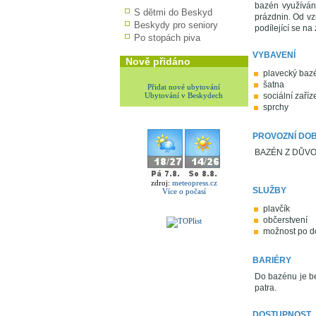
bazén využíván
S dětmi do Beskyd
prázdnin. Od vz
Beskydy pro seniory
podílející se n
Po stopách piva
VYBAVENÍ
Nově přidáno
plavecký baz
šatna
Přidat nové ubytování
Ubytování v Beskydech
sociální zaříz
sprchy
PROVOZNÍ DO
BAZÉN Z DŮV
zdroj:
meteopress.cz
SLUŽBY
Více o počasí
plavčík
občerstvení
možnost po do
BARIÉRY
Do bazénu je be
patra.
DOSTUPNOST