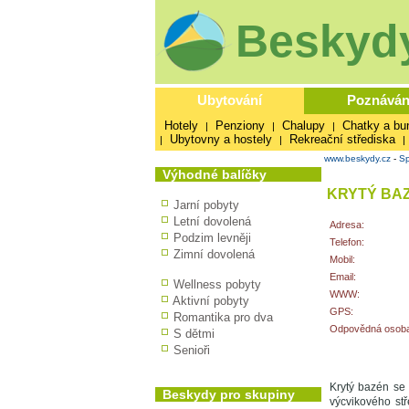
Beskydy
Ubytování
Poznáván
Hotely
Penziony
Chalupy
Chatky a bu
|
|
|
Ubytovny a hostely
Rekreační střediska
|
|
|
www.beskydy.cz
-
Sp
Výhodné balíčky
KRYTÝ BA
Jarní pobyty
Letní dovolená
Adresa:
Podzim levněji
Telefon:
Zimní dovolená
Mobil:
Email:
Wellness pobyty
WWW:
Aktivní pobyty
GPS:
Romantika pro dva
Odpovědná osoba
S dětmi
Senioři
Krytý bazén se 
Beskydy pro skupiny
výcvikového stř