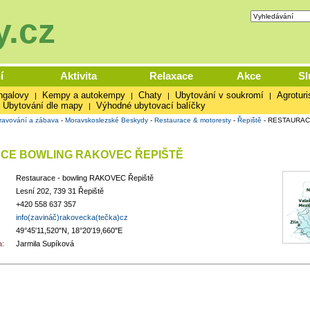
.cz
í
Aktivita
Relaxace
Akce
Sl
ngalovy
Kempy a autokempy
Chaty
Ubytování v soukromí
Agroturi
|
|
|
|
Ubytování dle mapy
Výhodné ubytovací balíčky
|
ravování a zábava
-
Moravskoslezské Beskydy
-
Restaurace & motoresty
-
Řepiště
-
RESTAURAC
CE BOWLING RAKOVEC ŘEPIŠTĚ
Restaurace - bowling RAKOVEC Řepiště
Lesní 202, 739 31 Řepiště
+420 558 637 357
info(zavináč)rakovecka(tečka)cz
49°45'11,520"N, 18°20'19,660"E
:
Jarmila Supíková