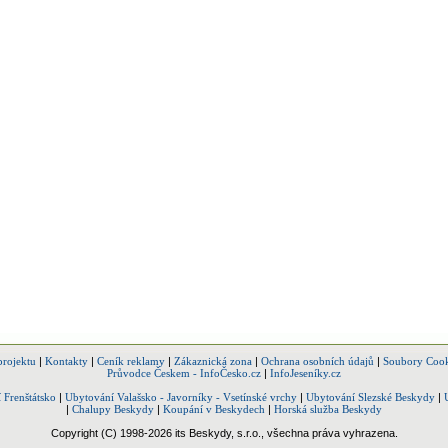
projektu
|
Kontakty
|
Ceník reklamy
|
Zákaznická zona
|
Ochrana osobních údajů
|
Soubory Cook
Průvodce Českem - InfoČesko.cz
|
InfoJeseníky.cz
 Frenštátsko
|
Ubytování Valašsko - Javorníky - Vsetínské vrchy
|
Ubytování Slezské Beskydy
|
|
Chalupy Beskydy
|
Koupání v Beskydech
|
Horská služba Beskydy
Copyright (C) 1998-2026 its Beskydy, s.r.o., všechna práva vyhrazena.