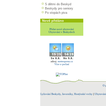
S dětmi do Beskyd
Beskydy pro seniory
Po stopách piva
Nově přidáno
Přidat nové ubytování
Ubytování v Beskydech
zdroj:
meteopress.cz
Více o počasí
O 
Lyžování Beskydy, Javorníky, Hostýnské vrchy
|
Ubytování