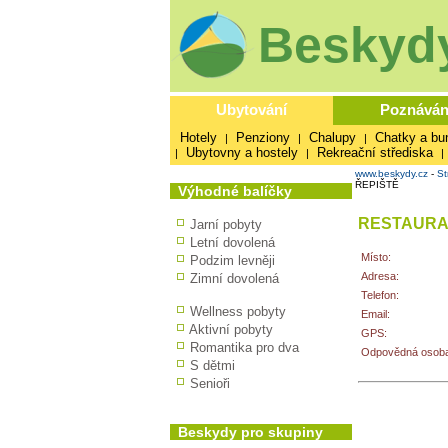
Beskydy
Ubytování
Poznáván
Hotely
Penziony
Chalupy
Chatky a bu
|
|
|
Ubytovny a hostely
Rekreační střediska
|
|
|
www.beskydy.cz
-
St
ŘEPIŠTĚ
Výhodné balíčky
RESTAURA
Jarní pobyty
Letní dovolená
Místo:
Podzim levněji
Adresa:
Zimní dovolená
Telefon:
Wellness pobyty
Email:
Aktivní pobyty
GPS:
Romantika pro dva
Odpovědná osoba
S dětmi
Senioři
Beskydy pro skupiny