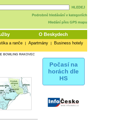
HLEDEJ
Podrobné hledávání v kategoriích
Hledání přes GPS mapu
užby
O Beskydech
stika a ranče
Apartmány
Business hotely
|
|
E BOWLING RAKOVEC
Počasí na
horách dle
HS