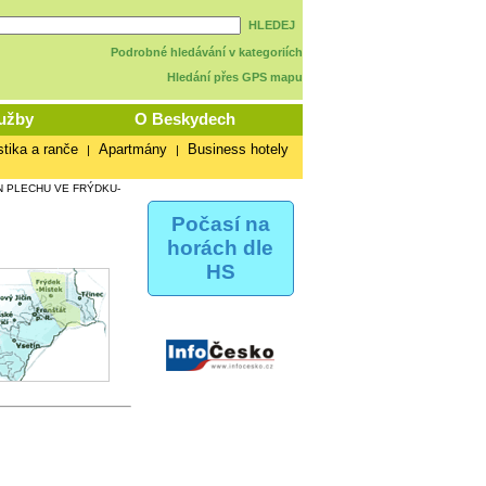
HLEDEJ
Podrobné hledávání v kategoriích
Hledání přes GPS mapu
užby
O Beskydech
stika a ranče
Apartmány
Business hotely
|
|
 PLECHU VE FRÝDKU-
Počasí na
horách dle
HS