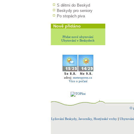
S dětmi do Beskyd
Beskydy pro seniory
Po stopách piva
Nově přidáno
Přidat nové ubytování
Ubytování v Beskydech
zdroj:
meteopress.cz
Více o počasí
O 
Lyžování Beskydy, Javorníky, Hostýnské vrchy
|
Ubytování