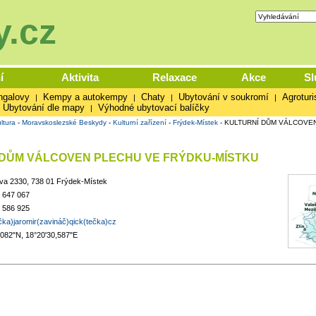
.cz
í
Aktivita
Relaxace
Akce
Sl
ngalovy
Kempy a autokempy
Chaty
Ubytování v soukromí
Agroturi
|
|
|
|
Ubytování dle mapy
Výhodné ubytovací balíčky
|
ltura
-
Moravskoslezské Beskydy
-
Kulturní zařízení
-
Frýdek-Místek
-
KULTURNÍ DŮM VÁLCOVEN
 DŮM VÁLCOVEN PLECHU VE FRÝDKU-MÍSTKU
a 2330, 738 01 Frýdek-Místek
 647 067
 586 925
čka)jaromir(zavináč)qick(tečka)cz
,082"N, 18°20'30,587"E