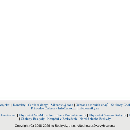
projektu
|
Kontakty
|
Ceník reklamy
|
Zákaznická zona
|
Ochrana osobních údajů
|
Soubory Cook
Průvodce Českem - InfoČesko.cz
|
InfoJeseníky.cz
 Frenštátsko
|
Ubytování Valašsko - Javorníky - Vsetínské vrchy
|
Ubytování Slezské Beskydy
|
|
Chalupy Beskydy
|
Koupání v Beskydech
|
Horská služba Beskydy
Copyright (C) 1998-2026 its Beskydy, s.r.o., všechna práva vyhrazena.