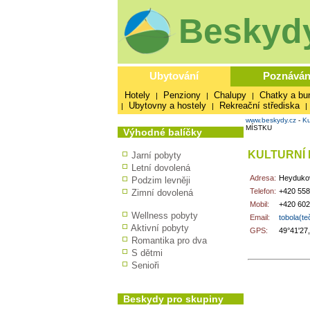
Beskydy
Ubytování
Poznáván
Hotely
Penziony
Chalupy
Chatky a bu
|
|
|
Ubytovny a hostely
Rekreační střediska
|
|
|
www.beskydy.cz
-
Ku
MÍSTKU
Výhodné balíčky
KULTURNÍ
Jarní pobyty
Letní dovolená
Adresa:
Heydukov
Podzim levněji
Telefon:
+420 558
Zimní dovolená
Mobil:
+420 602
Wellness pobyty
Email:
tobola(te
Aktivní pobyty
GPS:
49°41'27
Romantika pro dva
S dětmi
Senioři
Beskydy pro skupiny