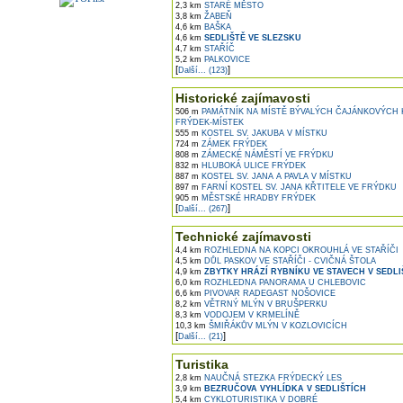
2,3 km
STARÉ MĚSTO
3,8 km
ŽABEŇ
4,6 km
BAŠKA
4,6 km
SEDLIŠTĚ VE SLEZSKU
4,7 km
STAŘÍČ
5,2 km
PALKOVICE
[
]
Další... (123)
Historické zajímavosti
506 m
PAMÁTNÍK NA MÍSTĚ BÝVALÝCH ČAJÁNKOVÝCH 
FRÝDEK-MÍSTEK
555 m
KOSTEL SV. JAKUBA V MÍSTKU
724 m
ZÁMEK FRÝDEK
808 m
ZÁMECKÉ NÁMĚSTÍ VE FRÝDKU
832 m
HLUBOKÁ ULICE FRÝDEK
887 m
KOSTEL SV. JANA A PAVLA V MÍSTKU
897 m
FARNÍ KOSTEL SV. JANA KŘTITELE VE FRÝDKU
905 m
MĚSTSKÉ HRADBY FRÝDEK
[
]
Další... (267)
Technické zajímavosti
4,4 km
ROZHLEDNA NA KOPCI OKROUHLÁ VE STAŘÍČI
4,5 km
DŮL PASKOV VE STAŘÍČI - CVIČNÁ ŠTOLA
4,9 km
ZBYTKY HRÁZÍ RYBNÍKU VE STAVECH V SEDLI
6,0 km
ROZHLEDNA PANORAMA U CHLEBOVIC
6,6 km
PIVOVAR RADEGAST NOŠOVICE
8,2 km
VĚTRNÝ MLÝN V BRUŠPERKU
8,3 km
VODOJEM V KRMELÍNĚ
10,3 km
ŠMIŘÁKŮV MLÝN V KOZLOVICÍCH
[
]
Další... (21)
Turistika
2,8 km
NAUČNÁ STEZKA FRÝDECKÝ LES
3,9 km
BEZRUČOVA VYHLÍDKA V SEDLIŠTÍCH
5,4 km
CYKLOTURISTIKA V DOBRÉ