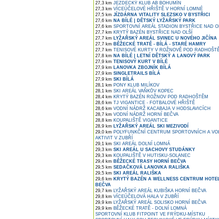
27,3 km
JEZDECKÝ KLUB AB BOHUMÍN
27,3 km
VÍCEÚČELOVÉ HŘIŠTĚ V HORNÍ LOMNÉ
27,5 km
JÍZDÁRNA VITALITY SLEZSKO V BYSTŘICI
27,6 km
NA BÍLÉ | DĚTSKÝ LYŽAŘSKÝ PARK
27,6 km
SPORTOVNÍ AREÁL STADION BYSTŘICE NAD O
27,7 km
KRYTÝ BAZÉN BYSTŘICE NAD OLŠÍ
27,7 km
LYŽAŘSKÝ AREÁL SVINEC U NOVÉHO JIČÍNA
27,7 km
BĚŽECKÉ TRATĚ - BÍLÁ - STARÉ HAMRY
27,7 km
TENISOVÉ KURTY V ROŽNOVĚ POD RADHOŠT
27,8 km
NA BÍLÉ | LETNÍ DĚTSKÝ A LANOVÝ PARK
27,9 km
TENISOVÝ KURT V BÍLÉ
27,9 km
LANOVKA ZBOJNÍK BÍLÁ
27,9 km
SINGLETRAILS BÍLÁ
27,9 km
SKI BÍLÁ
28,1 km
PONY KLUB MILÍKOV
28,1 km
SKI AREÁL VAŇKŮV KOPEC
28,4 km
KRYTÝ BAZÉN ROŽNOV POD RADHOŠTĚM
28,6 km
TJ VIGANTICE - FOTBALOVÉ HŘIŠTĚ
28,6 km
VODNÍ NÁDRŽ KACABAJA V HODSLAVICÍCH
28,7 km
VODNÍ NÁDRŽ HORNÍ BEČVA
28,8 km
KOUPALIŠTĚ VIGANTICE
28,9 km
LYŽAŘSKÝ AREÁL SKI MEZIVODÍ
29,0 km
POLYFUNKČNÍ CENTRUM SPORTOVNÍCH A V
AKTIVIT V ZUBŘÍ
29,1 km
SKI AREÁL DOLNÍ LOMNÁ
29,3 km
SKI AREÁL U SACHOVY STUDÁNKY
29,3 km
KOUPALIŠTĚ V HUTISKU-SOLANEC
29,4 km
BĚŽECKÉ TRASY HORNÍ BEČVA
29,5 km
SEDAČKOVÁ LANOVKA RALIŠKA
29,5 km
SKI AREÁL RALIŠKA
29,6 km
KRYTÝ BAZÉN A WELLNESS CENTRUM HOTE
BEČVA
29,7 km
LYŽAŘSKÝ AREÁL KUBIŠKA HORNÍ BEČVA
29,8 km
VÍCEÚČELOVÁ HALA V ZUBŘÍ
29,9 km
LYŽAŘSKÝ AREÁL SOLISKO HORNÍ BEČVA
29,9 km
BĚŽECKÉ TRATĚ - DOLNÍ LOMNÁ
SPORTOVNÍ KLUB FITPOINT VE FRÝDKU-MÍSTKU