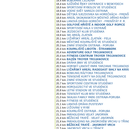
18,4 km
BOBOPARK ČELADNÁ
18,4 km
SJÍŽDĚNÍ ŘEKY OSTRAVICE V BESKYDECH
18,6 km
SPORTOVNÍ RYBOLOV VE STUDÉNCE
18,6 km
VODNÍ SVĚT SAREZA OSTRAVA
18,6 km
DĚTSKÁ SJEZDOVKA NA HOREČKÁCH - FRENŠT
18,6 km
AREÁL SKOKANSKÝCH MŮSTKŮ JIŘÍHO RAŠKY
18,6 km
LANOVÁ DRÁHA HOREČKY - FRENŠTÁT P. R.
19,0 km
GOLFOVÉ HŘIŠTĚ A INDOOR GOLF ROPICE
19,4 km
SPORTOVNÍ HALA V OSTRAVĚ
19,7 km
JEZDECKÝ KLUB STUDÉNKA
19,8 km
SKI AREÁL ZLATNÍK
20,1 km
LYŽAŘSKÝ AREÁL ZLATNÍK - FELA
20,3 km
MĚSTSKÉ KOUPALIŠTĚ VE STUDÉNCE
20,3 km
ZIMNÍ STADIÓN OSTRAVA - PORUBA
20,4 km
KOUPALIŠTĚ LIBOTÍN - ŠTRAMBERK
20,4 km
ADVENTURE GOLF TROJANOVICE
20,4 km
FITNESS CENTRUM TROYER TROJANOVICE
20,4 km
BAZÉN TROYER TROJANOVICE
20,4 km
DRÁHA BMX VE STUDÉNCE
20,5 km
HORSKÝ LANOVÝ PARK TARZANIE TROJANOVI
20,5 km
LYŽAŘSKÝ AREÁL RADEGAST SIHLY NA KRÁ
20,6 km
BOWLING RÁZTOKA TROJANOVICE
20,7 km
TENISOVÉ KURTY NA DOLINĚ TROJANOVICE
20,7 km
ZIMNÍ STADION VE STUDÉNCE
20,7 km
SPORTOVNÍ CENTRUM STUDÉNKY
20,8 km
HOROLEZECTVÍ VE STUDÉNCE
20,8 km
LETNÍ STADION VE STUDÉNCE
20,9 km
TENISOVÝ KLUB MSV STUDÉNKA
21,0 km
SKALKA FAMILY PARK OSTRAVA-PORUBA
21,0 km
FITNESS VE STUDÉNCE
21,1 km
LANOVÁ DRÁHA PUSTEVNY
21,1 km
LYŽOVÁNÍ V RYBÍ
21,3 km
KOUPALIŠTĚ OSTRAVA - PORUBA
21,3 km
PARAGLIDING VELKÝ JAVORNÍK
21,4 km
BĚŽECKÉ TRATĚ - VELKÝ JAVORNÍK
21,4 km
PARAGLIDING NA JAVOROVÉM VRCHU U TŘIN
21,4 km
BĚŽECKÉ TRATĚ - JAVOROVÝ VRCH
21,5 km
JAVOROVÝ VRCH U TŘINCE