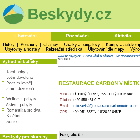
Beskydy.cz
Ubytování
Poznávání
Aktivita
Hotely
Penziony
Chalupy
Chatky a bungalovy
Kempy a autokem
|
|
|
|
Ubytovny a hostely
Rekreační střediska
Ubytování dle mapy
Výho
|
|
|
|
www.beskydy.cz
-
Stravování a zábava
-
Moravskoslezsk
MÍSTKU
Výhodné balíčky
Jarní pobyty
Letní dovolená
RESTAURACE CARBON V MÍST
Podzim levněji
Zimní dovolená
Adresa:
Tř. Pionýrů 1757, 738 01 Frýdek-Místek
Wellness pobyty
Telefon:
+420 558 431 017
Aktivní pobyty
Email:
info(zavináč)restaurace-carbon(tečka)com
Romantika pro dva
GPS:
49°40'51,355"N, 18°20'22,045"E
S dětmi
Senioři
Fotografie (5)
Beskydy pro skupiny