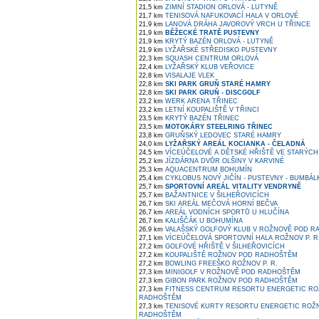
21,5 km
ZIMNÍ STADION ORLOVÁ - LUTYNĚ
21,7 km
TENISOVÁ NAFUKOVACÍ HALA V ORLOVÉ
21,9 km
LANOVÁ DRÁHA JAVOROVÝ VRCH U TŘINCE
21,9 km
BĚŽECKÉ TRATĚ PUSTEVNY
21,9 km
KRYTÝ BAZÉN ORLOVÁ - LUTYNĚ
21,9 km
LYŽAŘSKÉ STŘEDISKO PUSTEVNY
22,3 km
SQUASH CENTRUM ORLOVÁ
22,4 km
LYŽAŘSKÝ KLUB VEŘOVICE
22,8 km
VISALAJE VLEK
22,8 km
SKI PARK GRUŇ STARÉ HAMRY
22,8 km
SKI PARK GRUŇ - DISCGOLF
23,2 km
WERK ARENA TŘINEC
23,2 km
LETNÍ KOUPALIŠTĚ V TŘINCI
23,5 km
KRYTÝ BAZÉN TŘINEC
23,5 km
MOTOKÁRY STEELRING TŘINEC
23,8 km
GRUŇSKÝ LEDOVEC STARÉ HAMRY
24,0 km
LYŽAŘSKÝ AREÁL KOCIANKA - ČELADNÁ
24,5 km
VÍCEÚČELOVÉ A DĚTSKÉ HŘIŠTĚ VE STARÝC
25,2 km
JÍZDÁRNA DVŮR OLŠINY V KARVINÉ
25,3 km
AQUACENTRUM BOHUMÍN
25,4 km
CYKLOBUS NOVÝ JIČÍN - PUSTEVNY - BUMBÁLK
25,7 km
SPORTOVNÍ AREÁL VITALITY VENDRYNĚ
25,7 km
BAŽANTNICE V ŠILHEŘOVICÍCH
26,7 km
SKI AREÁL MEČOVÁ HORNÍ BEČVA
26,7 km
AREÁL VODNÍCH SPORTŮ U HLUČÍNA
26,7 km
KALIŠČÁK U BOHUMÍNA
26,9 km
VALAŠSKÝ GOLFOVÝ KLUB V ROŽNOVĚ POD 
27,1 km
VÍCEÚČELOVÁ SPORTOVNÍ HALA ROŽNOV P. R
27,2 km
GOLFOVÉ HŘIŠTĚ V ŠILHEŘOVICÍCH
27,2 km
KOUPALIŠTĚ ROŽNOV POD RADHOŠTĚM
27,2 km
BOWLING FREEŠKO ROŽNOV P. R.
27,3 km
MINIGOLF V ROŽNOVĚ POD RADHOŠTĚM
27,3 km
GIBON PARK ROŽNOV POD RADHOŠTĚM
27,3 km
FITNESS CENTRUM RESORTU ENERGETIC RO
RADHOŠTĚM
27,3 km
TENISOVÉ KURTY RESORTU ENERGETIC ROŽ
RADHOŠTĚM