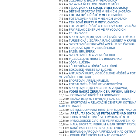
6,6 km
JÍZDÁRNA U BAČŮ V PALKOVICÍCH
6,9 km
SPLAV NA ŘECE OSTRAVICI V BAŠCE
7,2 km
TĚLOCVIČNA TJ SOKOL V METYLOVICÍCH
7,7 km
DĚTSKÉ SPORTOVIŠTĚ V NIŽNÍCH LHOTÁCH
7,8 km
FOTBALOVÉ HŘIŠTĚ V METYLOVICÍCH
7,8 km
FOTBALOVÉ HŘIŠTĚ V NIŽNÍCH LHOTÁCH
7,9 km
TENISOVÉ KURTY V METYLOVICÍCH
8,0 km
FOTBALOVÉ HŘIŠTĚ A TENISOVÝ KURT V PRŽN
8,0 km
FRY RELAX CENTRUM VE FRYČOVICÍCH
8,2 km
TJ JANOVICE
8,3 km
SPORTOVNÍ KLUB SKALICKÝ DVŮR VE FRÝDKU
8,6 km
TURISTICKÁ JÍZDÁRNA RANČ MONETA V KRME
8,6 km
SPORTOVNĚ-REKREAČNÍ AREÁL V BRUŠPERKU
8,6 km
TENISOVÉ KURTY V BRUŠPERKU
8,7 km
BAZÉN BRUŠPERK
8,8 km
SPORTOVNÍ HALA V BRUŠPERKU
8,8 km
VÍCEÚČELOVÉ HŘIŠTĚ V BRUŠPERKU
8,8 km
JÓGA - LUČINA
8,9 km
TĚLOCVIČNA A HŘIŠTĚ NA LUČINĚ
9,0 km
SOKOLSKÉ HŘIŠTĚ NA LUČINĚ
9,1 km
ANTUKOVÝ KURT, VÍCEÚČELOVÉ HŘIŠTĚ A FOT
VE VYŠNÍCH LHOTÁCH
9,3 km
SPORTOVNÍ AREÁL KRMELÍN
9,4 km
FOTBALOVÉ HŘIŠTĚ VE VOJKOVICÍCH
9,5 km
SPORTOVNÍ STŘELNICE SBTS VOJKOVICE
9,9 km
VODNÍ NÁDRŽ ŽERMANICE U FRÝDKU-MÍSTKU
10,1 km
FOTBALOVÉ HŘIŠTĚ TJ DOBRATICE
10,2 km
BRÁNA BESKYD FRÝDLANT NAD OSTRAVICÍ
10,2 km
SPORTOVNÍ A RELAXAČNÍ CENTRUM KOTELNA
NAD OSTRAVICÍ
10,4 km
DĚTSKÉ DOPRAVNÍ HŘIŠTĚ FRÝDLANT NAD OS
10,4 km
AREÁL TJ SOKOL VE FRÝDLANTĚ NAD OSTRA
10,6 km
SPORTOVNÍ LETIŠTĚ VE FRÝDLANTĚ N. O.
10,6 km
KYNOLOGICKÉ CVIČIŠTĚ VE FRÝDLANTĚ N. O.
10,8 km
HALA SPORT TJ FERRUM A BAR SPORT FRÝDL
11,1 km
RANČ PAINT HORSE s.r.o. KOZLOVICE
11,1 km
BOWLING HARCOVNA FRÝDLANT NAD OSTRAV
11,2 km
KOUPALIŠTĚ FRÝDLANT NAD OSTRAVICÍ