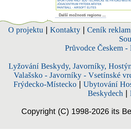
SPORTOVNÍ HALY SOU TECHNICKÉ VE FRÝDKU-MÍSTK
JÓGACENTRUM FRÝDEK-MÍSTEK
PAINTBALL - AIRSOFT ELITES
Další možnosti regionu ...
O projektu
|
Kontakty
|
Ceník reklam
Sou
Průvodce Českem - 
Lyžování Beskydy, Javorníky, Hostý
Valašsko - Javorníky - Vsetínské vr
Frýdecko-Místecko
|
Ubytování Hos
Beskydech
|
Copyright (C) 1998-2026 its Be