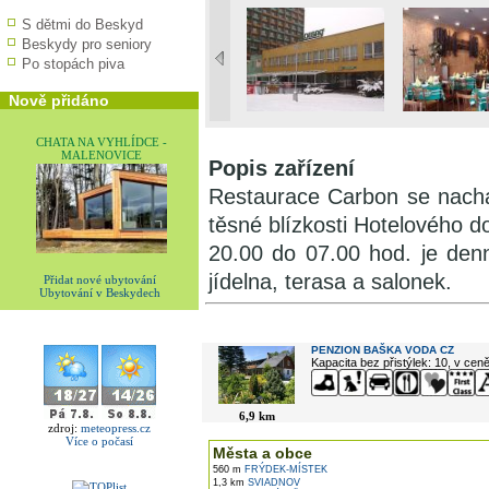
S dětmi do Beskyd
Beskydy pro seniory
Po stopách piva
Nově přidáno
CHATA NA VYHLÍDCE -
MALENOVICE
Popis zařízení
Restaurace Carbon se nachá
těsné blízkosti Hotelového 
20.00 do 07.00 hod. je denn
jídelna, terasa a salonek.
Přidat nové ubytování
Ubytování v Beskydech
V okolí najdete ...
PENZION BAŠKA VODA CZ
Kapacita bez přistýlek: 10, v cen
6,9 km
zdroj:
meteopress.cz
Více o počasí
Města a obce
560 m
FRÝDEK-MÍSTEK
1,3 km
SVIADNOV