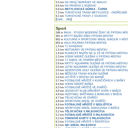
5,5 km
NS OKOLÍ MORÁVKY VE SKALICI
6,6 km
NS PRAŠIVÁ Z NOŠOVIC
6,8 km
METYLOVICKÁ HŮRKA - ČUPEK
7,5 km
TURISTICKÁ TRASA METYLOVICE - ONDŘEJNÍK
9,1 km
TURISTICKÉ TRASY Z VOJKOVIC
[
]
Další... (90)
Sport
248 m
MAJA - STUDIO MODERNÍ ŽENY VE FRÝDKU-MÍ
301 m
KRYTÝ BAZÉN SŠED FRÝDEK-MÍSTEK
602 m
KULTURNÍ A SPORTOVNÍ AREÁL SOKOLÍK V MÍS
653 m
HALA POLÁRKA FRÝDEK-MÍSTEK
1,5 km
TJ SVIADNOV
1,5 km
MOTOKÁRY VE FRÝDKU-MÍSTKU
1,6 km
PLAVECKÝ BAZÉN NA 11 ZŠ VE FRÝDKU-MÍSTKU
2,3 km
VODNÍ NÁDRŽ OLEŠNÁ U FRÝDKU-MÍSTKU
2,3 km
TJ SOKOL VE STARÉM MĚSTĚ
2,8 km
KRYTÝ AQUAPARK OLEŠNÁ VE FRÝDKU-MÍSTKU
3,0 km
LETNÍ AQUAPARK OLEŠNÁ VE FRÝDKU-MÍSTKU
3,0 km
ADVENTURE GOLF OLEŠNÁ VE FRÝDKU-MÍSTK
3,1 km
BĚŽECKÁ TRASA KOLEM OLEŠNÉ
3,4 km
LETIŠTĚ V MÍSTKU NA BAHNĚ
3,7 km
FOTBALOVÉ HŘIŠTĚ V KUNČIČKÁCH U BAŠKY
4,4 km
VODNÍ NÁDRŽ BAŠKA
4,5 km
FOTBALOVÉ HŘIŠTĚ VE STAŘÍČI
4,6 km
JEZDECKÝ KLUB DŘEVĚNÝ DVŮR V BAŠCE
4,6 km
HOSTINEC BAŠŤANKA A BOWLING V BAŠCE
4,7 km
TĚLOCVIČNA VE STAŘÍČI
4,8 km
SPORTOVNÍ AREÁL VE STAŘÍČI
4,9 km
FOTBALOVÉ HŘIŠTĚ V SEDLIŠTÍCH
4,9 km
SPORTOVNÍ AREÁL SOKOLOVNA V BAŠCE
5,2 km
TĚLOCVIČNA V PALKOVICÍCH
5,2 km
FOTBALOVÉ HŘIŠTĚ V PALKOVICÍCH
5,2 km
TENISOVÉ KURTY V PALKOVICÍCH
6,3 km
FOTBALOVÉ HŘIŠTĚ V ŘEPIŠTÍCH
6,3 km
SKI AREÁL PALKOVICE