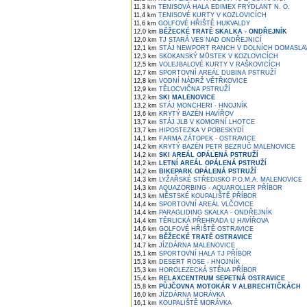
11,3 km
TENISOVÁ HALA EDIMEX FRÝDLANT N. O.
11,4 km
TENISOVÉ KURTY V KOZLOVICÍCH
11,6 km
GOLFOVÉ HŘIŠTĚ HUKVALDY
12,0 km
BĚŽECKÉ TRATĚ SKALKA - ONDŘEJNÍK
12,0 km
TJ STARÁ VES NAD ONDŘEJNICÍ
12,1 km
STÁJ NEWPORT RANCH V DOLNÍCH DOMASLA
12,3 km
SKOKANSKÝ MŮSTEK V KOZLOVICÍCH
12,5 km
VOLEJBALOVÉ KURTY V RAŠKOVICÍCH
12,7 km
SPORTOVNÍ AREÁL DUBINA PSTRUŽÍ
12,8 km
VODNÍ NÁDRŽ VĚTŘKOVICE
12,9 km
TĚLOCVIČNA PSTRUŽÍ
13,2 km
SKI MALENOVICE
13,2 km
STÁJ MONCHERI - HNOJNÍK
13,6 km
KRYTÝ BAZÉN HAVÍŘOV
13,7 km
STÁJ JLB V KOMORNÍ LHOTCE
13,7 km
HIPOSTEZKA V POBESKYDÍ
14,1 km
FARMA ZÁTOPEK - OSTRAVICE
14,2 km
KRYTÝ BAZÉN PETR BEZRUČ MALENOVICE
14,2 km
SKI AREÁL OPÁLENÁ PSTRUŽÍ
14,2 km
LETNÍ AREÁL OPÁLENÁ PSTRUŽÍ
14,2 km
BIKEPARK OPÁLENÁ PSTRUŽÍ
14,3 km
LYŽAŘSKÉ STŘEDISKO P.O.M.A. MALENOVICE
14,3 km
AQUAZORBING - AQUAROLLER PŘÍBOR
14,3 km
MĚSTSKÉ KOUPALIŠTĚ PŘÍBOR
14,4 km
SPORTOVNÍ AREÁL VLČOVICE
14,4 km
PARAGLIDING SKALKA - ONDŘEJNÍK
14,4 km
TĚRLICKÁ PŘEHRADA U HAVÍŘOVA
14,6 km
GOLFOVÉ HŘIŠTĚ OSTRAVICE
14,7 km
BĚŽECKÉ TRATĚ OSTRAVICE
14,7 km
JÍZDÁRNA MALENOVICE
15,1 km
SPORTOVNÍ HALA TJ PŘÍBOR
15,3 km
DESERT ROSE - HNOJNÍK
15,3 km
HOROLEZECKÁ STĚNA PŘÍBOR
15,4 km
RELAXCENTRUM SEPETNÁ OSTRAVICE
15,8 km
PŮJČOVNA MOTOKÁR V ALBRECHTIČKÁCH
16,0 km
JÍZDÁRNA MORÁVKA
16,1 km
KOUPALIŠTĚ MORÁVKA