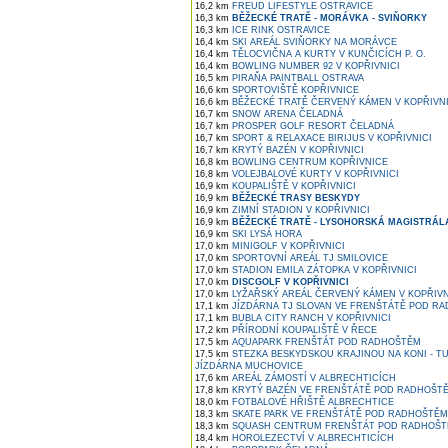
16,2 km
FREUD LIFESTYLE OSTRAVICE
16,3 km
BĚŽECKÉ TRATĚ - MORÁVKA - SVIŇORKY
16,3 km
ICE RINK OSTRAVICE
16,4 km
SKI AREÁL SVIŇORKY NA MORÁVCE
16,4 km
TĚLOCVIČNA A KURTY V KUNČICÍCH P. O.
16,4 km
BOWLING NUMBER 92 V KOPŘIVNICI
16,5 km
PIRAŇA PAINTBALL OSTRAVA
16,6 km
SPORTOVIŠTĚ KOPŘIVNICE
16,6 km
BĚŽECKÉ TRATĚ ČERVENÝ KÁMEN V KOPŘIVNI
16,7 km
SNOW ARENA ČELADNÁ
16,7 km
PROSPER GOLF RESORT ČELADNÁ
16,7 km
SPORT & RELAXACE BIRIJUS V KOPŘIVNICI
16,7 km
KRYTÝ BAZÉN V KOPŘIVNICI
16,8 km
BOWLING CENTRUM KOPŘIVNICE
16,8 km
VOLEJBALOVÉ KURTY V KOPŘIVNICI
16,9 km
KOUPALIŠTĚ V KOPŘIVNICI
16,9 km
BĚŽECKÉ TRASY BESKYDY
16,9 km
ZIMNÍ STADION V KOPŘIVNICI
16,9 km
BĚŽECKÉ TRATĚ - LYSOHORSKÁ MAGISTRÁL
16,9 km
SKI LYSÁ HORA
17,0 km
MINIGOLF V KOPŘIVNICI
17,0 km
SPORTOVNÍ AREÁL TJ SMILOVICE
17,0 km
STADION EMILA ZÁTOPKA V KOPŘIVNICI
17,0 km
DISCGOLF V KOPŘIVNICI
17,0 km
LYŽAŘSKÝ AREÁL ČERVENÝ KÁMEN V KOPŘIVN
17,1 km
JÍZDÁRNA TJ SLOVAN VE FRENŠTÁTĚ POD R
17,1 km
BUBLA CITY RANCH V KOPŘIVNICI
17,2 km
PŘÍRODNÍ KOUPALIŠTĚ V ŘECE
17,5 km
AQUAPARK FRENŠTÁT POD RADHOŠTĚM
17,5 km
STEZKA BESKYDSKOU KRAJINOU NA KONI - T
JÍZDÁRNA MUCHOVICE
17,6 km
AREÁL ZÁMOSTÍ V ALBRECHTICÍCH
17,8 km
KRYTÝ BAZÉN VE FRENŠTÁTĚ POD RADHOŠT
18,0 km
FOTBALOVÉ HŘIŠTĚ ALBRECHTICE
18,3 km
SKATE PARK VE FRENŠTÁTĚ POD RADHOŠTĚM
18,3 km
SQUASH CENTRUM FRENŠTÁT POD RADHOŠ
18,4 km
HOROLEZECTVÍ V ALBRECHTICÍCH