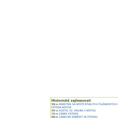
Historické zajímavosti
506 m
PAMÁTNÍK NA MÍSTĚ BÝVALÝCH ČAJÁNKOVÝCH 
FRÝDEK-MÍSTEK
555 m
KOSTEL SV. JAKUBA V MÍSTKU
724 m
ZÁMEK FRÝDEK
808 m
ZÁMECKÉ NÁMĚSTÍ VE FRÝDKU