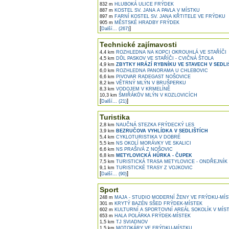
832 m
HLUBOKÁ ULICE FRÝDEK
887 m
KOSTEL SV. JANA A PAVLA V MÍSTKU
897 m
FARNÍ KOSTEL SV. JANA KŘTITELE VE FRÝDKU
905 m
MĚSTSKÉ HRADBY FRÝDEK
[
]
Další... (267)
Technické zajímavosti
4,4 km
ROZHLEDNA NA KOPCI OKROUHLÁ VE STAŘÍČI
4,5 km
DŮL PASKOV VE STAŘÍČI - CVIČNÁ ŠTOLA
4,9 km
ZBYTKY HRÁZÍ RYBNÍKU VE STAVECH V SEDLI
6,0 km
ROZHLEDNA PANORAMA U CHLEBOVIC
6,6 km
PIVOVAR RADEGAST NOŠOVICE
8,2 km
VĚTRNÝ MLÝN V BRUŠPERKU
8,3 km
VODOJEM V KRMELÍNĚ
10,3 km
ŠMIŘÁKŮV MLÝN V KOZLOVICÍCH
[
]
Další... (21)
Turistika
2,8 km
NAUČNÁ STEZKA FRÝDECKÝ LES
3,9 km
BEZRUČOVA VYHLÍDKA V SEDLIŠTÍCH
5,4 km
CYKLOTURISTIKA V DOBRÉ
5,5 km
NS OKOLÍ MORÁVKY VE SKALICI
6,6 km
NS PRAŠIVÁ Z NOŠOVIC
6,8 km
METYLOVICKÁ HŮRKA - ČUPEK
7,5 km
TURISTICKÁ TRASA METYLOVICE - ONDŘEJNÍK
9,1 km
TURISTICKÉ TRASY Z VOJKOVIC
[
]
Další... (90)
Sport
248 m
MAJA - STUDIO MODERNÍ ŽENY VE FRÝDKU-MÍ
301 m
KRYTÝ BAZÉN SŠED FRÝDEK-MÍSTEK
602 m
KULTURNÍ A SPORTOVNÍ AREÁL SOKOLÍK V MÍS
653 m
HALA POLÁRKA FRÝDEK-MÍSTEK
1,5 km
TJ SVIADNOV
1,5 km
MOTOKÁRY VE FRÝDKU-MÍSTKU