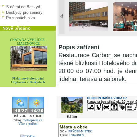
S dětmi do Beskyd
Beskydy pro seniory
Po stopách piva
Nově přidáno
CHATA NA VYHLÍDCE -
MALENOVICE
Popis zařízení
Restaurace Carbon se nachá
těsné blízkosti Hotelového 
20.00 do 07.00 hod. je denn
jídelna, terasa a salonek.
Přidat nové ubytování
Ubytování v Beskydech
V okolí najdete ...
PENZION BAŠKA VODA CZ
Kapacita bez přistýlek: 10, v cen
6,9 km
zdroj:
meteopress.cz
Více o počasí
Města a obce
560 m
FRÝDEK-MÍSTEK
1,3 km
SVIADNOV