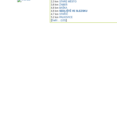
2,3 km
STARÉ MĚSTO
3,8 km
ŽABEŇ
4,6 km
BAŠKA
4,6 km
SEDLIŠTĚ VE SLEZSKU
4,7 km
STAŘÍČ
5,2 km
PALKOVICE
[
]
Další... (123)