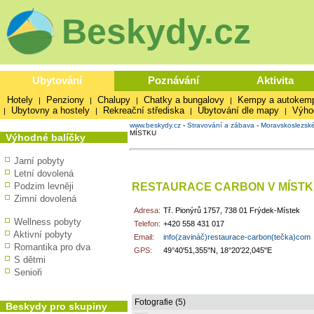
Beskydy.cz
Ubytování
Poznávání
Aktivita
Hotely
Penziony
Chalupy
Chatky a bungalovy
Kempy a autokem
|
|
|
|
Ubytovny a hostely
Rekreační střediska
Ubytování dle mapy
Výho
|
|
|
|
www.beskydy.cz
-
Stravování a zábava
-
Moravskoslezsk
MÍSTKU
Výhodné balíčky
Jarní pobyty
Letní dovolená
RESTAURACE CARBON V MÍST
Podzim levněji
Zimní dovolená
Adresa:
Tř. Pionýrů 1757, 738 01 Frýdek-Místek
Wellness pobyty
Telefon:
+420 558 431 017
Aktivní pobyty
Email:
info(zavináč)restaurace-carbon(tečka)com
Romantika pro dva
GPS:
49°40'51,355"N, 18°20'22,045"E
S dětmi
Senioři
Fotografie (5)
Beskydy pro skupiny