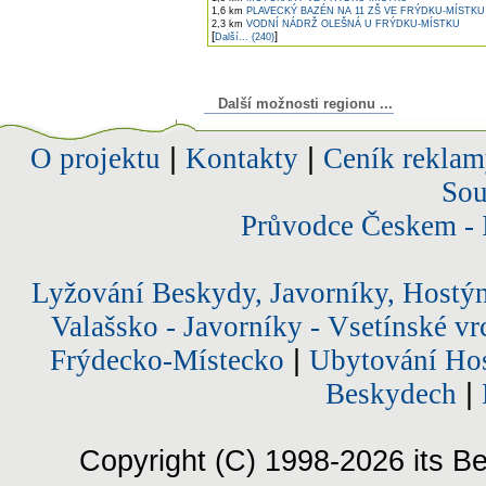
1,6 km
PLAVECKÝ BAZÉN NA 11 ZŠ VE FRÝDKU-MÍSTKU
2,3 km
VODNÍ NÁDRŽ OLEŠNÁ U FRÝDKU-MÍSTKU
[
]
Další... (240)
Další možnosti regionu ...
O projektu
|
Kontakty
|
Ceník reklam
Sou
Průvodce Českem - 
Lyžování Beskydy, Javorníky, Hostý
Valašsko - Javorníky - Vsetínské vr
Frýdecko-Místecko
|
Ubytování Hos
Beskydech
|
Copyright (C) 1998-2026 its Be